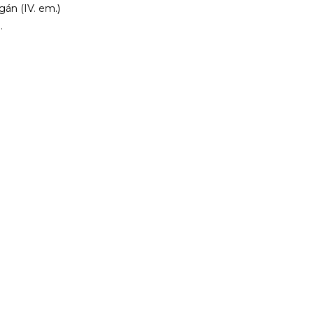
gán (IV. em.)
.