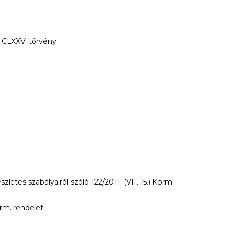
i CLXXV. törvény;
tes szabályairól szóló 122/2011. (VII. 15.) Korm.
rm. rendelet;