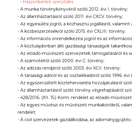
-
Haszonbérleti szerződés
- A munka törvénykönyvéről szóló 2012. évi I. törvény;
- Az államháztartásról szóló 2011. évi CXCV. törvény;
- Az egyesülési jogról, a közhasznú jogállásról, valamin
- A közbeszerzésekről szóló 2015. évi CXLIII. törvény;
- Az információs önrendelkezési jogról és az információs
- A köztulajdonban álló gazdasági társaságok takarékos
- Az előadó-művészeti szervezetek támogatásáról és sajá
- A számvitelről szóló 2000. évi C. törvény;
- Az adózás rendjéről szóló 2003. évi XCII. törvény;
- A társasági adóról és az osztalékadóról szóló 1996. évi
- Az egyszerűsített közteherviselési hozzájárulásról szól
- Az államháztartásról szóló törvény végrehajtásáról szóló
- 428/2016. (XII. 15.) Korm. rendelet az előadó-művésze
- Az egyes művészi és művészeti munkakörökről, valamint
rendelet;
- A civil szervezetek gazdálkodása, az adománygyűjtés é