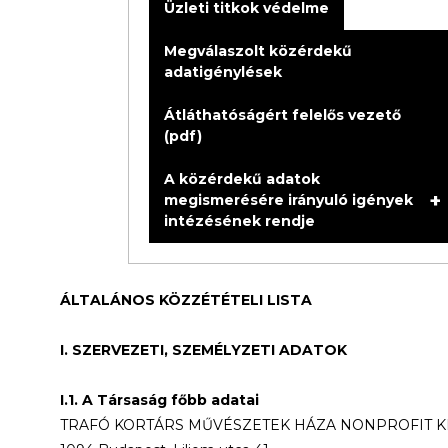
Üzleti titkok védelme
Megválaszolt közérdekű
adatigénylések
Átláthatóságért felelős vezető
(pdf)
A közérdekű adatok
+
megismerésére irányuló igények
intézésének rendje
ÁLTALÁNOS KÖZZÉTÉTELI LISTA
I. SZERVEZETI, SZEMÉLYZETI ADATOK
I.1. A Társaság főbb adatai
TRAFÓ KORTÁRS MŰVÉSZETEK HÁZA NONPROFIT KF