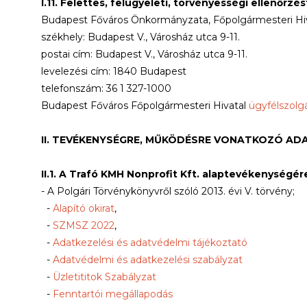
I.11. Felettes, felügyeleti, törvényességi ellenőrzé
Budapest Főváros Önkormányzata, Főpolgármesteri Hi
székhely: Budapest V., Városház utca 9-11.
postai cím: Budapest V., Városház utca 9-11.
levelezési cím: 1840 Budapest
telefonszám: 36 1 327-1000
Budapest Főváros Főpolgármesteri Hivatal
ügyfélszolg
II. TEVÉKENYSÉGRE, MŰKÖDÉSRE VONATKOZÓ AD
II.1. A Trafó KMH Nonprofit Kft. alaptevékenységér
- A Polgári Törvénykönyvről szóló 2013. évi V. törvény;
-
Alapító okirat
,
-
SZMSZ 2022
,
-
Adatkezelési és adatvédelmi tájékoztató
-
Adatvédelmi és adatkezelési szabályzat
-
Üzletititok Szabályzat
-
Fenntartói megállapodás