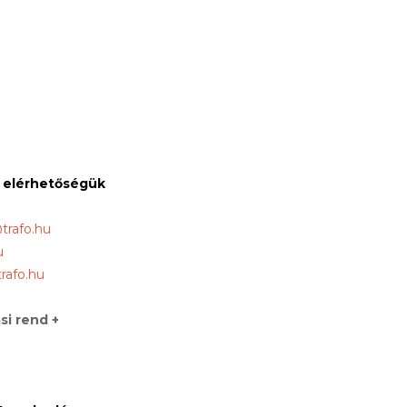
s elérhetőségük
@trafo.hu
u
rafo.hu
si rend +