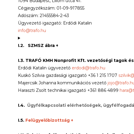
1094 Budapest, Liliom utca 41.
Cégjegyzékszám: 01-09-917855
Adószám: 21455584-2-43
Ügyvezető igazgató: Erdődi Katalin
info@trafo.hu
I.2. SZMSZ ábra +
I.3. TRAFÓ KMH Nonprofit Kft. vezetőségi tagok é
Erdődi Katalin ügyvezető
erdodi@trafo.hu
Kuskó Szilvia gazdasági igazgató +36 1 215 1707
szilvik
Majercsik Johanna kommunikációs vezető
jojo@trafo.h
Haraszti Zsolt technikai igazgató +361 886 4899
hara@t
I.4.
Ügyfélkapcsolati elérhetőségek, ügyfélfogadá
I.5.
Felügyelőbizottság +