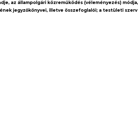
endje, az állampolgári közreműködés (véleményezés) módja, e
sének jegyzőkönyvei, illetve összefoglalói; a testületi sze