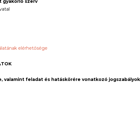
st gyakorló szerv
vatal
álatának elérhetősége
ATOK
e, valamint feladat és hatáskörére vonatkozó jogszabályok 