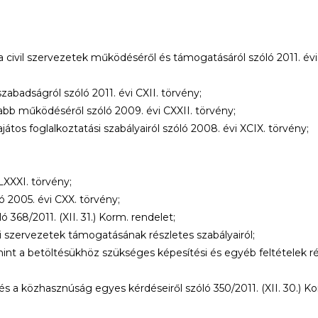
t a civil szervezetek működéséről és támogatásáról szóló 2011. év
zabadságról szóló 2011. évi CXII. törvény;
abb működéséről szóló 2009. évi CXXII. törvény;
tos foglalkoztatási szabályairól szóló 2008. évi XCIX. törvény;
 LXXXI. törvény;
ó 2005. évi CXX. törvény;
 368/2011. (XII. 31.) Korm. rendelet;
ti szervezetek támogatásának részletes szabályairól;
 a betöltésükhöz szükséges képesítési és egyéb feltételek részle
s a közhasznúság egyes kérdéseiről szóló 350/2011. (XII. 30.) Ko