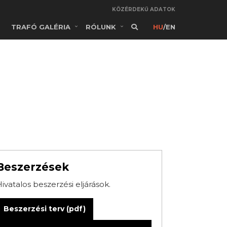
KÖZÉRDEKŰ ADATOK
TRAFÓ GALÉRIA
RÓLUNK
HU
/
EN
Beszerzések
ivatalos beszerzési eljárások.
Beszerzési terv (pdf)