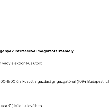
 igények intézésével megbízott személy
n vagy elektronikus úton:
-15.00 óra között a gazdasági igazgatónál (1094 Budapest, Lili
ehet.
tca 41.) küldött levélben