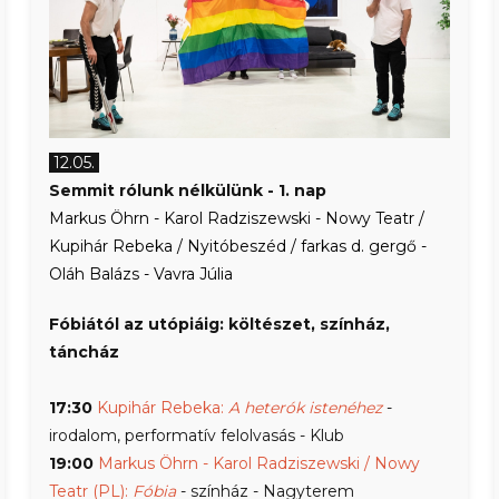
12.05.
Semmit rólunk nélkülünk - 1. nap
Markus Öhrn - Karol Radziszewski - Nowy Teatr /
Kupihár Rebeka / Nyitóbeszéd / farkas d. gergő -
Oláh Balázs - Vavra Júlia
Fóbiától az utópiáig: költészet, színház,
táncház
17:30
Kupihár Rebeka:
A heterók istenéhez
-
irodalom, performatív felolvasás - Klub
19:00
Markus Öhrn - Karol Radziszewski / Nowy
Teatr (PL):
Fóbia
- színház - Nagyterem