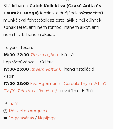
Stúdióban, a
Catch Kollektíva
(Czakó Anita és
Csutak Csenge)
feminista duójának
Vicsor
című
munkájával folytatódik az este, akik a női dühnek
adnak teret, ami nem rombol, hanem alkot, ami
nem hiszti, hanem akarat.
Folyamatosan:
16:00–22:00
Tinta a tejben
- kiállítás -
képzőművészet - Galéria
17:00-23:00
Itt sem voltunk
- hanginstalláció -
Kabin
17:00-23:00
Eva Egermann - Cordula Thym (AT):
C-
TV (If I Tell You I Like You...)
- rövidfilm - Előtér
📍
Trafó
🕒
Részletes program
🎟
Jegyvásárlás
/
Napijegy