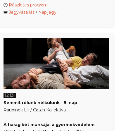
🕒
Részletes program
🎟
Jegyvásárlás
/
Napijegy
12.13.
Semmit rólunk nélkülünk - 5. nap
Raubinek Lili / Catch Kollektíva
A harag két munkája: a gyermekvédelem