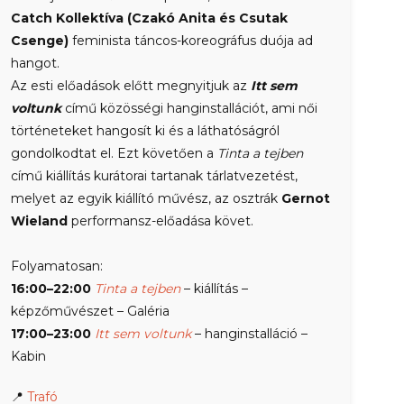
Catch Kollektíva (Czakó Anita és Csutak
Csenge)
feminista táncos-koreográfus duója ad
hangot.
Az esti előadások előtt megnyitjuk az
Itt sem
voltunk
című közösségi hanginstallációt, ami női
történeteket hangosít ki és a láthatóságról
gondolkodtat el. Ezt követően a
Tinta a tejben
című kiállítás kurátorai tartanak tárlatvezetést,
melyet az egyik kiállító művész, az osztrák
Gernot
Wieland
performansz-előadása követ.
Folyamatosan:
16:00–22:00
Tinta a tejben
– kiállítás –
képzőművészet – Galéria
17:00–23:00
Itt sem voltunk
– hanginstalláció –
Kabin
📍
Trafó