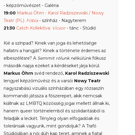
- képzőművészet - Galéria
19:00
Markus Öhrn - Karol Radziszewski / Nowy
Teatr (PL):
Fóbia
- színház - Nagyterem
21:30
Catch Kollektíva:
Vicsor
- tánc - Stúdió
Kié a színpad? Kinek van joga és lehetősége
hallatni a hangját? Kinek a története érdemes az
elbeszélésre? A
Semmit rólunk nélkülünk
fókusz
második napja ezeket a kérdéseket járja körül.
Markus Öhrn
svéd rendező,
Karol Radziszewski
lengyel képzőművész és a varsói
Nowy Teatr
nagyszabású vizuális színházában egy rózsaszín
kommandó játssza a főszerepet, akik nemcsak
kiállnak az LMBTQ közösség jogai mellett állnak ki,
hanem queer történelemből és szolidaritásból is
feladják a leckét. Tényleg olyan elfogadóak és
toleránsak vagyunk, mint gondoljuk? A Trafó
Stúdiójában a női düh kap teret, aminek a fiatal