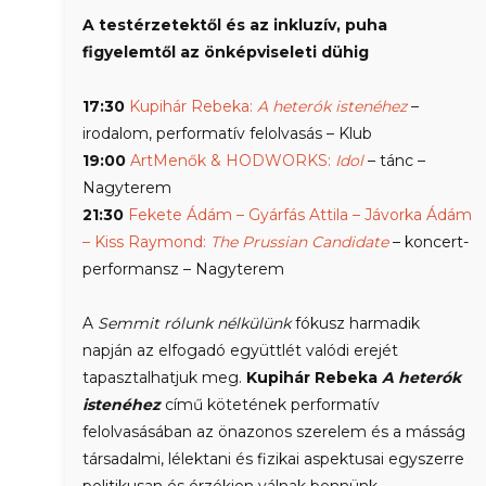
A testérzetektől és az inkluzív, puha
figyelemtől az önképviseleti dühig
17:30
Kupihár Rebeka:
A heterók istenéhez
–
irodalom, performatív felolvasás – Klub
19:00
ArtMenők & HODWORKS:
Idol
– tánc –
Nagyterem
21:30
Fekete Ádám – Gyárfás Attila – Jávorka Ádám
– Kiss Raymond:
The Prussian Candidate
– koncert-
performansz – Nagyterem
A
Semmit rólunk nélkülünk
fókusz harmadik
napján az elfogadó együttlét valódi erejét
tapasztalhatjuk meg.
Kupihár Rebeka
A heterók
istenéhez
című kötetének performatív
felolvasásában az önazonos szerelem és a másság
társadalmi, lélektani és fizikai aspektusai egyszerre