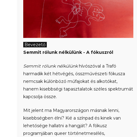
Bevezető
Semmit rólunk nélkülünk - A fókuszról
Semmit rólunk nélkülünk
hívószóval a Trafó
harmadik két hétvégés, összművészeti fókusza
nemcsak különböző műfajokat és alkotókat,
hanem kisebbségi tapasztalatok széles spektrumát
kapcsolja össze.
Mit jelent ma Magyarországon másnak lenni,
kisebbségben élni? Kié a színpad és kinek van
lehetősége hallatni a hangját? A fókusz
programjában queer történetmesélés,