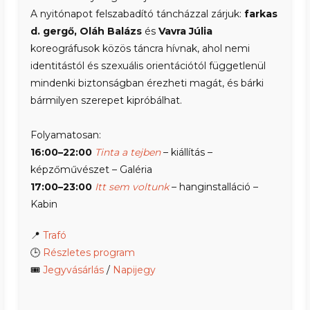
A nyitónapot felszabadító táncházzal zárjuk:
farkas
d. gergő, Oláh Balázs
és
Vavra Júlia
koreográfusok közös táncra hívnak, ahol nemi
identitástól és szexuális orientációtól függetlenül
mindenki biztonságban érezheti magát, és bárki
bármilyen szerepet kipróbálhat.
Folyamatosan:
16:00–22:00
Tinta a tejben
– kiállítás –
képzőművészet – Galéria
17:00–23:00
Itt sem voltunk
– hanginstalláció –
Kabin
📍
Trafó
🕒
Részletes program
🎟
Jegyvásárlás
/
Napijegy