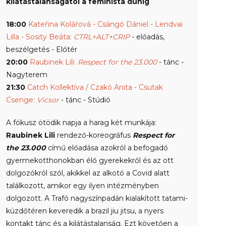
kilátástalanságától a feminista dühig
18:00
Kateřina Kolářová - Csángó Dániel - Lendvai
Lilla - Sosity Beáta:
CTRL+ALT+CRIP
- előadás,
beszélgetés - Előtér
20:00
Raubinek Lili:
Respect for the 23.000
- tánc -
Nagyterem
21:30
Catch Kollektíva / Czakó Anita - Csutak
Csenge:
Vicsor
- tánc - Stúdió
A fókusz ötödik napja a harag két munkája:
Raubinek Lili
rendező-koreográfus
Respect for
the 23.000
című előadása azokról a befogadó
gyermekotthonokban élő gyerekekről és az ott
dolgozókról szól, akikkel az alkotó a Covid alatt
találkozott, amikor egy ilyen intézményben
dolgozott. A Trafó nagyszínpadán kialakított tatami-
küzdőtéren keveredik a brazil jiu jitsu, a nyers
kontakt tánc és a kilátástalanság. Ezt követően a