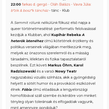
22:00
farkas d. gergő - Oláh Balázs - Vavra Júlia:
b*zik & bosz*k táncház
- tánc - Klub
A
Semmit rólunk nélkülünk
fókusz első napja a
queer történetmesélésé: performatív felolvasással
kezdjük a Klubban, ahol
Kupihár Rebeka
A
heterók istenéhez
című kötetének érzékeny és
politikus verseinek világában merítkezünk meg,
melyek az önazonos szerelemről és a másság
társadalmi, lélektani és fizikai tapasztalatairól
beszélnek. Ezt követi
Markus Öhrn, Karol
Radziszewski
és a varsói
Nowy Teatr
nagyszabású vizuális színháza, akik a gyöngédség
helyett a sötét humor és a provokáció eszközével
élnek.
Fóbia
című előadásuk a lengyelországi
homofóbiával száll szembe és kérdőre von minket:
tényleg olyan toleránsak és elfogadóak vagyunk,
mint amennyire gondoljuk?