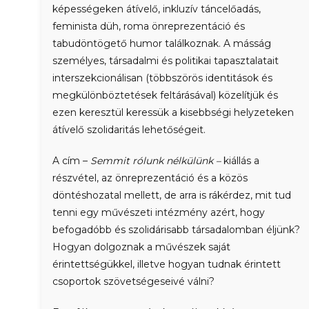
képességeken átívelő, inkluzív táncelőadás,
feminista düh, roma önreprezentáció és
tabudöntögető humor találkoznak. A másság
személyes, társadalmi és politikai tapasztalatait
interszekcionálisan (többszörös identitások és
megkülönböztetések feltárásával) közelítjük és
ezen keresztül keressük a kisebbségi helyzeteken
átívelő szolidaritás lehetőségeit.
A cím –
Semmit rólunk nélkülünk –
kiállás a
részvétel, az önreprezentáció és a közös
döntéshozatal mellett, de arra is rákérdez, mit tud
tenni egy művészeti intézmény azért, hogy
befogadóbb és szolidárisabb társadalomban éljünk?
Hogyan dolgoznak a művészek saját
érintettségükkel, illetve hogyan tudnak érintett
csoportok szövetségeseivé válni?