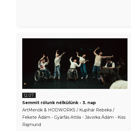
12.07.
Semmit rólunk nélkülünk - 3. nap
ArtMenők & HODWORKS / Kupihár Rebeka /
Fekete Ádám - Gyárfás Attila - Jávorka Ádám - Kiss
Rajmund