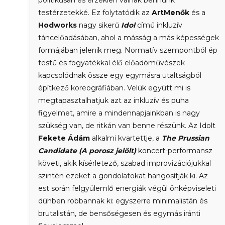
politikusan és érzékien válnak bennünk
testérzetekké. Ez folytatódik az
ArtMenők
és a
Hodworks
nagy sikerű
Idol
című inkluzív
táncelőadásában, ahol a másság a más képességek
formájában jelenik meg. Normatív szempontból ép
testű és fogyatékkal élő előadóművészek
kapcsolódnak össze egy egymásra utaltságból
építkező koreográfiában. Velük együtt mi is
megtapasztalhatjuk azt az inkluzív és puha
figyelmet, amire a mindennapjainkban is nagy
szükség van, de ritkán van benne részünk. Az Idolt
Fekete Ádám
alkalmi kvartettje, a
The Prussian
Candidate (A porosz jelölt)
koncert-performansz
követi, akik kísérletező, szabad improvizációjukkal
szintén ezeket a gondolatokat hangosítják ki. Az
est során felgyülemlő energiák végül önképviseleti
dühben robbannak ki: egyszerre minimalistán és
brutalistán, de bensőségesen és egymás iránti