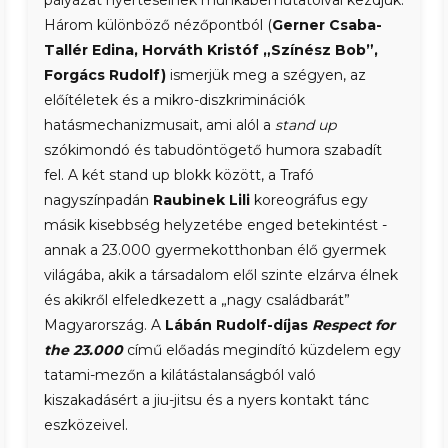
pályázat nyerteseinek munkabemutatóival kezdjük.
Három különböző nézőpontból (
Gerner Csaba-
Tallér Edina, Horváth Kristóf „Színész Bob”,
Forgács Rudolf)
ismerjük meg a szégyen, az
előítéletek és a mikro-diszkriminációk
hatásmechanizmusait, ami alól a
stand up
szókimondó és tabudöntögető humora szabadít
fel. A két stand up blokk között, a Trafó
nagyszínpadán
Raubinek Lili
koreográfus egy
másik kisebbség helyzetébe enged betekintést -
annak a 23.000 gyermekotthonban élő gyermek
világába, akik a társadalom elől szinte elzárva élnek
és akikről elfeledkezett a „nagy családbarát”
Magyarország. A
Lábán Rudolf-díjas
Respect for
the 23.000
című előadás megindító küzdelem egy
tatami-mezőn a kilátástalanságból való
kiszakadásért a jiu-jitsu és a nyers kontakt tánc
eszközeivel.