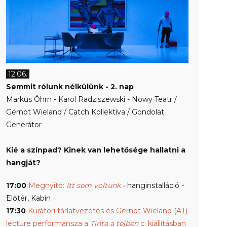
12.06.
Semmit rólunk nélkülünk - 2. nap
Markus Öhrn - Karol Radziszewski - Nowy Teatr /
Gernot Wieland / Catch Kollektíva / Gondolat
Generátor
Kié a színpad? Kinek van lehetősége hallatni a
hangját?
17:00
Megnyitó:
Itt sem voltunk
-
hanginstalláció -
Előtér, Kabin
17:30
Kurátori tárlatvezetés és Gernot Wieland (AT)
lecture performansza a
Tinta a tejben
c. kiállításban