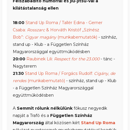
Felszabadító humorral és jiu-jitsu-val a
kilátástalanság ellen
18:00
Stand Up Roma / Tallér Edina - Gerner
Csaba:
Rosszarc
& Horváth Kristóf „Színész
Bob”:
Cigyar magány
(munkabemutatók)
- színház,
stand up - Klub - a Független Színház
Magyarországgal együttműködésben
20:00
Raubinek Lili:
Respect for the 23.000
- tánc -
Nagyterem
21:30
Stand Up Roma / Forgács Rudolf:
Cigány, de
rendes
(munkabemutató)
- színház, stand up - Klub
- a Független Színház Magyarországgal
együttműködésben
A
Semmit rólunk nélkülünk
fókusz negyedik
napját a Trafó és a
Független Színház
Magyarország
által közösen kiírt
Stand Up Roma