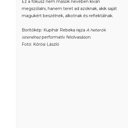
Ez a fókusz nem mások nevében kíván
megszólalni, hanem teret ad azoknak, akik saját
magukért beszélnek, alkotnak és reflektálnak.
Borítókép: Kupihár Rebeka rajza
A heterók
istenéhez
performatív felolvasáson.
Fotó: Kőrösi László