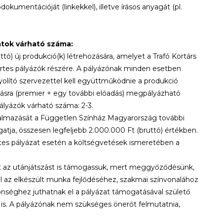
okumentációját (linkekkel), illetve írásos anyagát (pl.
atok várható száma:
ó) új produkció(k) létrehozására, amelyet a Trafó Kortárs
rtes pályázók részére. A pályázónak minden esetben
yolító szervezettel kell együttműködnie a produkció
tásra (premier + egy további előadás) megpályázható
ályázók várható száma: 2-3.
rgalmazását a Független Színház Magyarország további
tja, összesen legfeljebb 2.000.000 Ft (bruttó) értékben.
tes pályázat esetén a költségvetések ismeretében a
ett az utánjátszást is támogassuk, mert meggyőződésünk,
 az elkészült munka fejlődéséhez, szakmai színvonalához
nséghez juthatnak el a pályázat támogatásával születő
 is. A pályázónak nem szükséges önerőt felmutatnia,