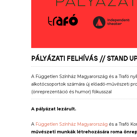
PÁLYÁZATI FELHÍVÁS // STAND U
A Független Színház Magyarország és a Trafó nyíl
alkotócsoportok számára új előadó-művészeti pr
(önreprezentáció és humor) fókusszal
A pályázat lezárult.
A
Független Színház Magyarország
és a Trafó Ko
művészeti munkák létrehozására roma önrep