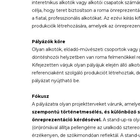
interetnikus alkotók vagy alkotói csapatok számá
célja, hogy teret biztosítson a roma önrepreze
a fiatal, professzionális alkotókat. Az ezévi kiírás
produkciók létrehozására, amelyek az önreprezent
Pályázók köre
Olyan alkotók, előadó-művészeti csoportok vagy 
döntéshozói helyzetben van roma felmenőkkel r
Kifejezetten várjuk olyan pályájuk elején álló alk
referenciaként szolgáló produkciót létrehoztak,
pályázat nyújtható be.
Fókusz
A pályázatra olyan projektterveket várunk, amel
szempontú történetmesélés, és különböző 
önreprezentáció kérdésével.
A stand-up-ra oly
(ön)iróniával állítja pellengérre az uralkodó szter
érzékenyen, de szókimondóan reflektál. A stand-