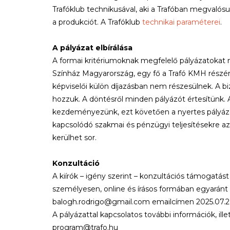
Trafóklub technikusával, aki a Trafóban megvaló
a produkciót. A Trafóklub
technikai paraméterei
.
A pályázat elbírálása
A formai kritériumoknak megfelelő pályázatokat né
Színház Magyarország, egy fő a Trafó KMH részérő
képviselői külön díjazásban nem részesülnek. A bi
hozzuk. A döntésről minden pályázót értesítünk. A
kezdeményezünk, ezt követően a nyertes pályáz
kapcsolódó szakmai és pénzügyi teljesítésekre az ír
kerülhet sor.
Konzultáció
A kiírók – igény szerint – konzultációs támogatás
személyesen, online és írásos formában egyaránt
balogh.rodrigo@gmail.com emailcímen 2025.07.20
A pályázattal kapcsolatos további információk, il
program@trafo.hu