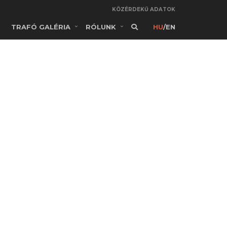
KÖZÉRDEKŰ ADATOK
TRAFÓ GALÉRIA
RÓLUNK
HU
/
EN