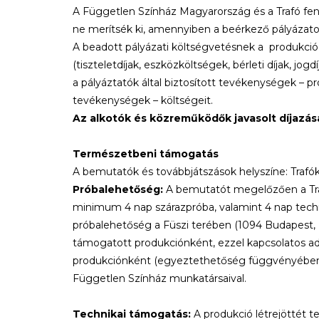
A Független Színház Magyarország és a Trafó fenn
ne merítsék ki, amennyiben a beérkező pályázato
A beadott pályázati költségvetésnek a produkció
(tiszteletdíjak, eszközköltségek, bérleti díjak, jogd
a pályáztatók által biztosított tevékenységek – 
tevékenységek – költségeit.
Az alkotók és közreműködők javasolt díjazás
Természetbeni támogatás
A bemutatók és továbbjátszások helyszíne: Trafók
Próbalehetőség:
A bemutatót megelőzően a Trafó
minimum 4 nap szárazpróba, valamint 4 nap techn
próbalehetőség a Füszi terében (1094 Budapest, P
támogatott produkciónként, ezzel kapcsolatos a
produkciónként (egyeztethetőség függvényében),
Független Színház munkatársaival.
Technikai támogatás:
A produkció létrejöttét t