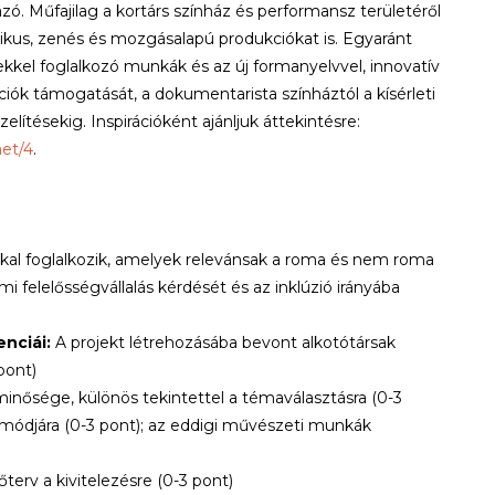
zó. Műfajilag a kortárs színház és performansz területéről
tikus, zenés és mozgásalapú produkciókat is. Egyaránt
ekkel foglalkozó munkák és az új formanyelvvel, innovatív
ók támogatását, a dokumentarista színháztól a kísérleti
lítésekig. Inspirációként ajánljuk áttekintésre:
net/4
.
kal foglalkozik, amelyek relevánsak a roma és nem roma
mi felelősségvállalás kérdését és az inklúzió irányába
enciái:
A projekt létrehozásába bevont alkotótársak
pont)
nősége, különös tekintettel a témaválasztásra (0-3
s módjára (0-3 pont); az eddigi művészeti munkák
terv a kivitelezésre (0-3 pont)