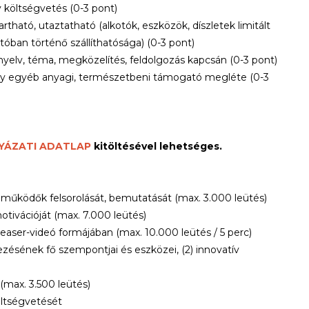
 költségvetés (0-3 pont)
tható, utaztatható (alkotók, eszközök, díszletek limitált
óban történő szállíthatósága) (0-3 pont)
nyelv, téma, megközelítés, feldolgozás kapcsán (0-3 pont)
gy egyéb anyagi, természetbeni támogató megléte (0-3
LYÁZATI ADATLAP
kitöltésével lehetséges.
zreműködők felsorolását, bemutatását (max. 3.000 leütés)
otivációját (max. 7.000 leütés)
teaser-videó formájában (max. 10.000 leütés / 5 perc)
lezésének fő szempontjai és eszközei, (2) innovatív
 (max. 3.500 leütés)
költségvetését