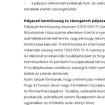
-
a pályázó referenciamunkáinak fotó- és videod
színdarab esetén szövegrészlet)
Pályázati keretösszeg és támogatott pályáz
Pályázati keretösszeg összesen 3.000.000 Ft (nett
Művészetek Háza számla ellenében fizet ki a nye
számlaképesnek kell lennie, vagy pénzügyi lebon
létrehozása kapcsán. A létrehozásra és a bemuta
maximális összeg nettó 1.500.000 Ft. A nyertes p
Az elkészült produkció(k) továbbjátszását és fo
természetbeni és pénzbeni hozzájárulással támoga
A továbbjátszásra vonatkozó összegről több nyer
bírálók és a kiírók döntenek.
Azért tartjuk fontosnak, hogy a létrehozás mell
hogy ez hosszú távon nagy mértékben hozzájárul
és fenntarthatóságához. Továbbá, szélesebb közö
produkciók, szándékunk szerint Budapesten kívül
ugyanakkor az értékelés során előnyt élvez.