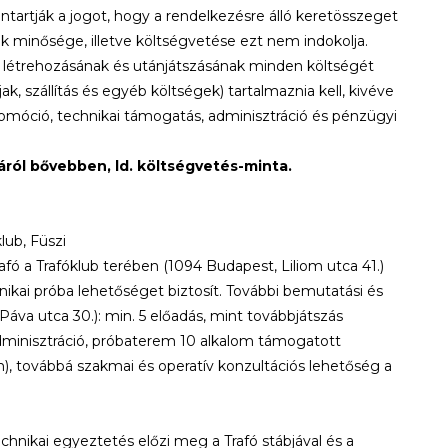
tartják a jogot, hogy a rendelkezésre álló keretösszeget
k minősége, illetve költségvetése ezt nem indokolja.
 létrehozásának és utánjátszásának minden költségét
íjak, szállítás és egyéb költségek) tartalmaznia kell, kivéve
promóció, technikai támogatás, adminisztráció és pénzügyi
áról bővebben, ld. költségvetés-minta.
lub, Füszi
 a Trafóklub terében (1094 Budapest, Liliom utca 41.)
ikai próba lehetőséget biztosít. További bemutatási és
áva utca 30.): min. 5 előadás, mint továbbjátszás
dminisztráció, próbaterem 10 alkalom támogatott
 továbbá szakmai és operatív konzultációs lehetőség a
echnikai egyeztetés előzi meg a Trafó stábjával és a