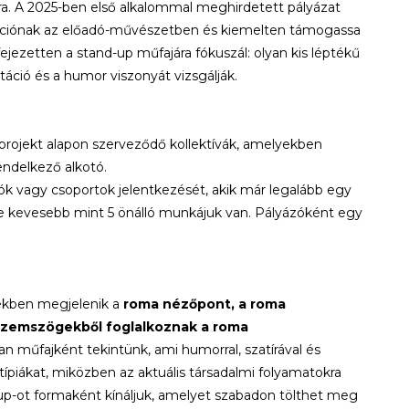
ra. A 2025-ben első alkalommal meghirdetett pályázat
ntációnak az előadó-művészetben és kiemelten támogassa
 kifejezetten a stand-up műfajára fókuszál: olyan kis léptékű
áció és a humor viszonyát vizsgálják.
projekt alapon szerveződő kollektívák, amelyekben
endelkező alkotó.
otók vagy csoportok jelentkezését, akik már legalább egy
 de kevesebb mint 5 önálló munkájuk van. Pályázóként egy
yekben megjelenik a
roma nézőpont, a roma
szemszögekből foglalkoznak a roma
an műfajként tekintünk, ami humorral, szatírával és
eotípiákat, miközben az aktuális társadalmi folyamatokra
up-ot formaként kínáljuk, amelyet szabadon tölthet meg