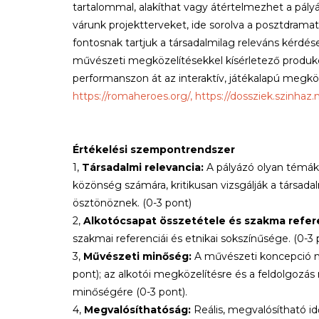
tartalommal, alakíthat vagy átértelmezhet a pályá
várunk projektterveket, ide sorolva a posztdrama
fontosnak tartjuk a társadalmilag releváns kérdés
művészeti megközelítésekkel kísérletező produkci
performanszon át az interaktív, játékalapú megköze
https://romaheroes.org/,
https://dossziek.szinhaz.
Értékelési szempontrendszer
1,
Társadalmi relevancia:
A pályázó olyan témák
közönség számára, kritikusan vizsgálják a társadal
ösztönöznek. (0-3 pont)
2,
Alkotócsapat összetétele és szakma refer
szakmai referenciái és etnikai sokszínűsége. (0-3 
3,
Művészeti minőség:
A művészeti koncepció mi
pont); az alkotói megközelítésre és a feldolgozá
minőségére (0-3 pont).
4,
Megvalósíthatóság:
Reális, megvalósítható idő