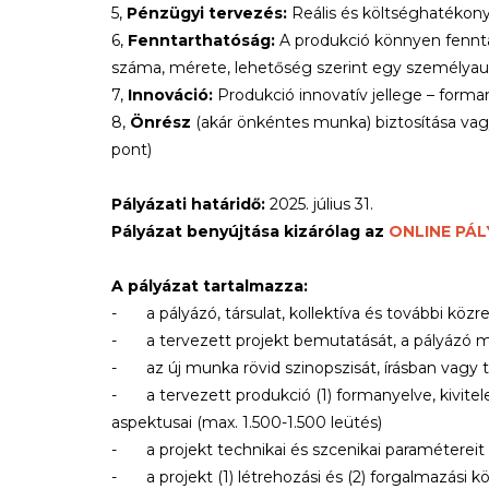
5,
Pénzügyi tervezés:
Reális és költséghatékony
6,
Fenntarthatóság:
A produkció könnyen fenntar
száma, mérete, lehetőség szerint egy személyaut
7,
Innováció:
Produkció innovatív jellege – forma
8,
Önrész
(akár önkéntes munka) biztosítása va
pont)
Pályázati határidő:
2025. július 31.
Pályázat benyújtása kizárólag az
ONLINE PÁ
A pályázat tartalmazza:
-
a pályázó, társulat, kollektíva és további kö
-
a tervezett projekt bemutatását, a pályázó m
-
az új munka rövid szinopszisát, írásban vagy 
-
a tervezett produkció (1) formanyelve, kivite
aspektusai (max. 1.500-1.500 leütés)
-
a projekt technikai és szcenikai paramétereit
-
a projekt (1) létrehozási és (2) forgalmazási 