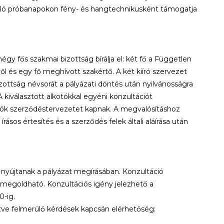
suló próbanapokon fény- és hangtechnikusként támogatja
gy fős szakmai bizottság bírálja el: két fő a Független
l és egy fő meghívott szakértő. A két kiíró szervezet
zottság névsorát a pályázati döntés után nyilvánosságra
 kiválasztott alkotókkal egyéni konzultációt
ók szerződéstervezetet kapnak. A megvalósításhoz
ásos értesítés és a szerződés felek általi aláírása után
t nyújtanak a pályázat megírásában. Konzultáció
 megoldható. Konzultációs igény jelezhető a
-ig.
letve felmerülő kérdések kapcsán elérhetőség: