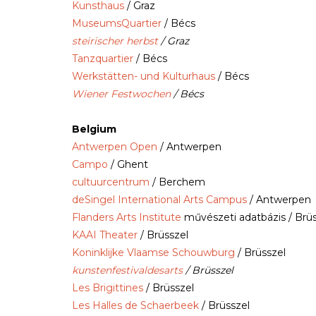
Kunsthaus
/ Graz
MuseumsQuartier
/ Bécs
steirischer herbst
/ Graz
Tanzquartier
/ Bécs
Werkstätten- und Kulturhaus
/ Bécs
Wiener Festwochen
/ Bécs
Belgium
Antwerpen Open
/ Antwerpen
Campo
/ Ghent
cultuurcentrum
/ Berchem
deSingel International Arts Campus
/ Antwerpen
Flanders Arts Institute
művészeti adatbázis / Brüs
KAAI Theater
/ Brüsszel
Koninklijke Vlaamse Schouwburg
/ Brüsszel
kunstenfestivaldesarts
/ Brüsszel
Les Brigittines
/ Brüsszel
Les Halles de Schaerbeek
/ Brüsszel