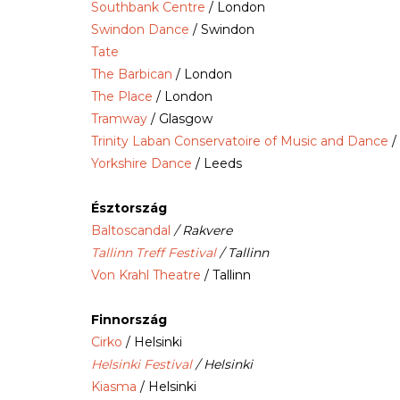
Southbank Centre
/ London
Swindon Dance
/ Swindon
Tate
The Barbican
/ London
The Place
/ London
Tramway
/ Glasgow
Trinity Laban Conservatoire of Music and Dance
/
Yorkshire Dance
/ Leeds
Észtország
Baltoscandal
/ Rakvere
Tallinn Treff Festival
/ Tallinn
Von Krahl Theatre
/ Tallinn
Finnország
Cirko
/ Helsinki
Helsinki Festival
/ Helsinki
Kiasma
/ Helsinki