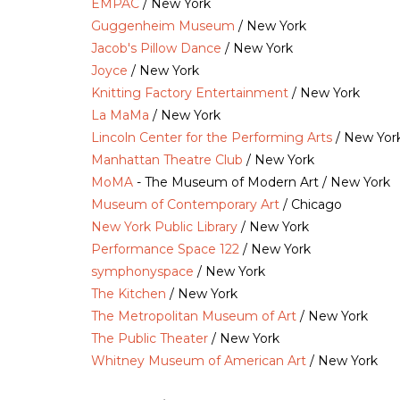
EMPAC
/ New York
Guggenheim Museum
/ New York
Jacob's Pillow Dance
/ New York
Joyce
/ New York
Knitting Factory Entertainment
/ New York
La MaMa
/ New York
Lincoln Center for the Performing Arts
/ New Yor
Manhattan Theatre Club
/ New York
MoMA
- The Museum of Modern Art / New York
Museum of Contemporary Art
/ Chicago
New York Public Library
/ New York
Performance Space 122
/ New York
symphonyspace
/ New York
The Kitchen
/ New York
The Metropolitan Museum of Art
/ New York
The Public Theater
/ New York
Whitney Museum of American Art
/ New York