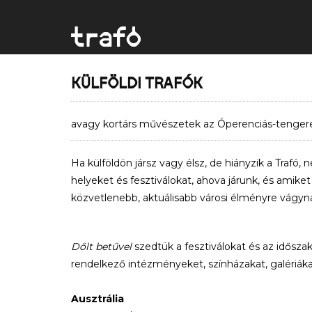
KÜLFÖLDI TRAFÓK
avagy kortárs művészetek az Óperenciás-tengeren
Ha külföldön jársz vagy élsz, de hiányzik a Trafó,
helyeket és fesztiválokat, ahova járunk, és amike
közvetlenebb, aktuálisabb városi élményre vágyna
Dőlt betűvel
szedtük a fesztiválokat és az idősz
rendelkező intézményeket, színházakat, galériáka
Ausztrália