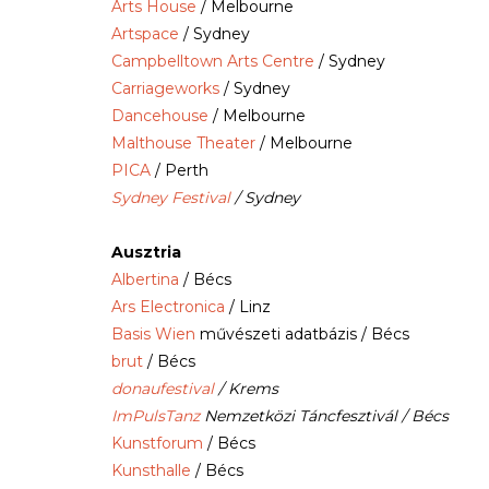
Arts House
/ Melbourne
Artspace
/ Sydney
Campbelltown Arts Centre
/ Sydney
Carriageworks
/ Sydney
Dancehouse
/ Melbourne
Malthouse Theater
/ Melbourne
PICA
/ Perth
Sydney Festival
/ Sydney
Ausztria
Albertina
/ Bécs
Ars Electronica
/ Linz
Basis Wien
művészeti adatbázis / Bécs
brut
/ Bécs
donaufestival
/ Krems
ImPulsTanz
Nemzetközi Táncfesztivál / Bécs
Kunstforum
/ Bécs
Kunsthalle
/ Bécs