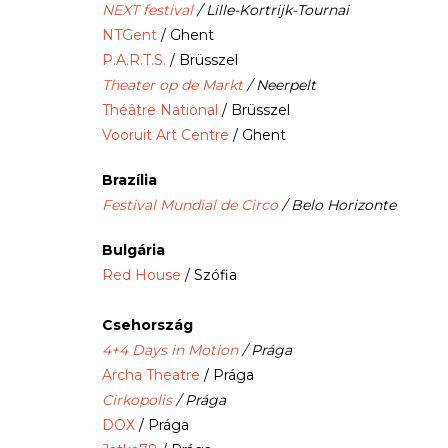
NEXT festival
/ Lille-Kortrijk-Tournai
NTGent
/ Ghent
P.A.R.T.S.
/ Brüsszel
Theater op de Markt
/ Neerpelt
Théâtre National
/ Brüsszel
Vooruit Art Centre
/ Ghent
Brazília
Festival Mundial de Circo
/ Belo Horizonte
Bulgária
Red House
/ Szófia
Csehország
4+4 Days in Motion
/ Prága
Archa Theatre
/ Prága
Cirkopolis
/ Prága
DOX
/ Prága