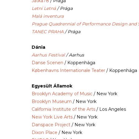
Jatka78
/ Prága
Letní Letná
/ Prága
Malá inventura
Prague Quadrennial of Performance Design and 
TANEC PRAHA
/ Prága
Dánia
Aarhus Festival
/ Aarhus
Danse Scenen
/ Koppenhága
Københavns Internationale Teater
/ Koppenhága
Egyesült Államok
Brooklyn Academy of Music
/ New York
Brooklyn Museum
/ New York
California Institute of the Arts
/ Los Angeles
New York Live Arts
/ New York
Danspace Project
/ New York
Dixon Place
/ New York