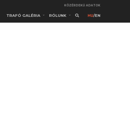
KÖZÉRDEKŰ ADATOK
TRAFÓ GALÉRIA
RÓLUNK
HU
/
EN