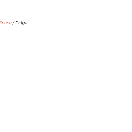
Space
/ Prága