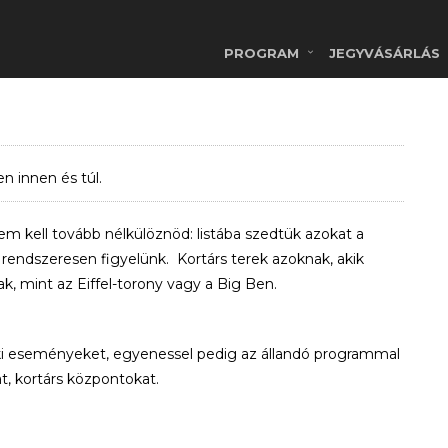
PROGRAM
JEGYVÁSÁRLÁS
 innen és túl.
 nem kell tovább nélkülöznöd: listába szedtük azokat a
t rendszeresen figyelünk. Kortárs terek azoknak, akik
k, mint az Eiffel-torony vagy a Big Ben.
aki eseményeket, egyenessel pedig az állandó programmal
t, kortárs központokat.