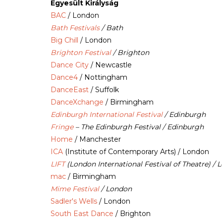
Egyesült Királyság
BAC
/ London
Bath Festivals
/ Bath
Big Chill
/ London
Brighton Festival
/ Brighton
Dance City
/ Newcastle
Dance4
/ Nottingham
DanceEast
/ Suffolk
DanceXchange
/ Birmingham
Edinburgh International Festival
/ Edinburgh
Fringe
– The Edinburgh Festival / Edinburgh
Home
/ Manchester
ICA
(Institute of Contemporary Arts) / London
LIFT
(London International Festival of Theatre) /
mac
/ Birmingham
Mime Festival
/ London
Sadler's Wells
/ London
South East Dance
/ Brighton