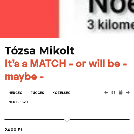
Tózsa Mikolt
It's a MATCH - or will be -
maybe -
HERCEG
FÜGGÉS
KÖZELSÉG
NEXTFESZT
2400 Ft