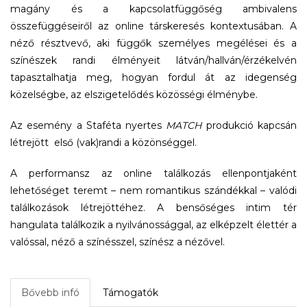
magány és a kapcsolatfüggőség ambivalens
összefüggéseiről az online társkeresés kontextusában. A
néző résztvevő, aki függők személyes megélései és a
színészek randi élményeit látván/hallván/érzékelvén
tapasztalhatja meg, hogyan fordul át az idegenség
közelségbe, az elszigetelődés közösségi élménybe.
Az esemény a Staféta nyertes
MATCH
produkció kapcsán
létrejött első (vak)randi a közönséggel.
A performansz az online találkozás ellenpontjaként
lehetőséget teremt – nem romantikus szándékkal – valódi
találkozások létrejöttéhez. A bensőséges intim tér
hangulata találkozik a nyilvánossággal, az elképzelt élettér a
valóssal, néző a színésszel, színész a nézővel.
Bővebb infó
Támogatók