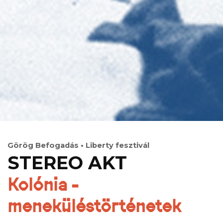
Görög Befogadás • Liberty fesztivál
STEREO AKT
Kolónia -
meneküléstörténetek