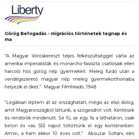
Görög Befogadás - migrációs történetek tegnap és
ma
“A Magyar Vöröskereszt teljes felkészültséggel várta az
amerikai imperialisták és monarcho-fasiszta csatlósaik ellen
harcoló hős görög nép gyermekeit. Meleg fürdő után a
vendégszerető magyar nép meleg gyermekotthonaiba
helyezik el őket.”
Magyar Filmhíradó, 1948
“Legálisan léptem át az országhatárt, mégis az első dolog,
amit Magyarországból láttunk, a szögesdrót volt. Kerítések
és rendőrök mindenütt. Se fű, se egy fa a láthatáron, csak
beton és vas. 553 napot töltöttünk el egy konténerben.
Armin, a fiam ekkor 10 éves volt.”
Abouzar Soltani, iráni