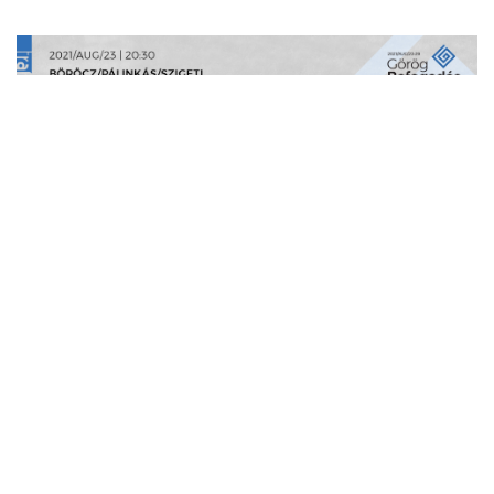
Böröcz/Pálinkás/Szigeti: Éneklő fiatalok