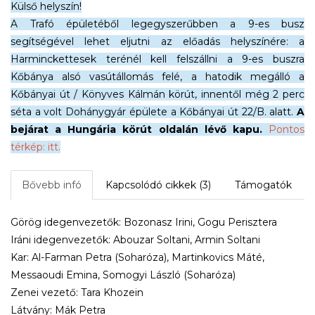
Külső helyszín!
A Trafó épületéből legegyszerűbben a 9-es busz
segítségével lehet eljutni az előadás helyszínére: a
Harminckettesek terénél kell felszállni a 9-es buszra
Kőbánya alsó vasútállomás felé, a hatodik megálló a
Kőbányai út / Könyves Kálmán körút, innentől még 2 perc
séta a volt Dohánygyár épülete a Kőbányai út 22/B. alatt.
A
bejárat a Hungária körút oldalán lévő kapu.
Pontos
térkép: itt.
Bővebb infó
Kapcsolódó cikkek (3)
Támogatók
Görög idegenvezetők: Bozonasz Irini, Gogu Perisztera
Iráni idegenvezetők: Abouzar Soltani, Armin Soltani
Kar: Al-Farman Petra (Soharóza), Martinkovics Máté,
Messaoudi Emina, Somogyi László (Soharóza)
Zenei vezető: Tara Khozein
Látvány: Mák Petra