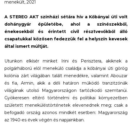
menekült, 2021
A STEREO AKT színházi sétára hív a Kőbányai úti volt
dohánygyár épületébe, ahol a színészekből,
énekesekből és érintett civil résztvevőkből álló
csapatukkal közösen fedezzük fel a helyszín kevesek
által ismert múltját.
Utunkon elkísér minket Irini és Perisztera, akiknek a
polgárháború elől menekülő családja a kőbányai úti görög
kolónia zárt világában talált menedékre, valamint Abouzar
és fia, Armin, akik a déli határon működő tranzitzónák
világának utolsó Magyarországon tartózkodó szemtanúi.
Gyökeresen eltérő történelmi és politikai környezetben
született meneküléstörténetek elevenednek meg; csak a
befogadó ország azonos mindkét esetben: Magyarország
az 1940-es évek végén és napjainkban.