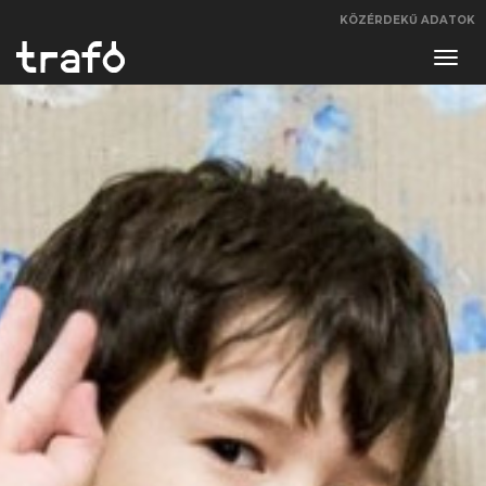
KÖZÉRDEKŰ ADATOK
Navi
váltá