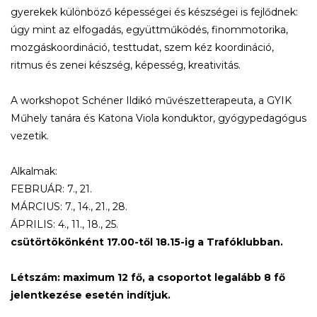
gyerekek különböző képességei és készségei is fejlődnek:
úgy mint az elfogadás, együttműködés, finommotorika,
mozgáskoordináció, testtudat, szem kéz koordináció,
ritmus és zenei készség, képesség, kreativitás.
A workshopot Schéner Ildikó művészetterapeuta, a GYIK
Műhely tanára és Katona Viola konduktor, gyógypedagógus
vezetik.
Alkalmak:
FEBRUÁR: 7., 21.
MÁRCIUS: 7., 14., 21., 28.
ÁPRILIS: 4., 11., 18., 25.
csütörtökönként 17.00-től 18.15-ig a Trafóklubban.
Létszám: maximum 12 fő, a csoportot legalább 8 fő
jelentkezése esetén indítjuk.