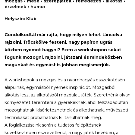
mozgás • mese • szerepjáték • felfedezés • alkotás •
érzelmek • humor
Helyszín: Klub
Gondolkodtál már rajta, hogy milyen lehet táncolva
rajzolni, fröcskölve festeni, nagy papíron ugrás
közben nyomot hagyni? Ezen a workshopon sokat
fogunk mozogni, rajzolni, játszani és mindeközben
magunkat és egymást is jobban megismerjük.
A workshopok a mozgás és a nyomhagyás összekötésén
alapulnak, egymásból nyernek inspirációt. Mozgásból
alkotás lesz, az alkotásból mozdulat, játék. Szeretnénk olyan
környezetet teremteni a gyerekeknek, ahol felszabadultan
mozoghatnak, kísérletezhetnek és alkothatnak, művészeti
technikákat próbálhatnak ki, tanulhatnak meg.
A foglalkozásaink során a tudatos felépítésnek
következtében észrevétlenül, a nagy játék hevében, a