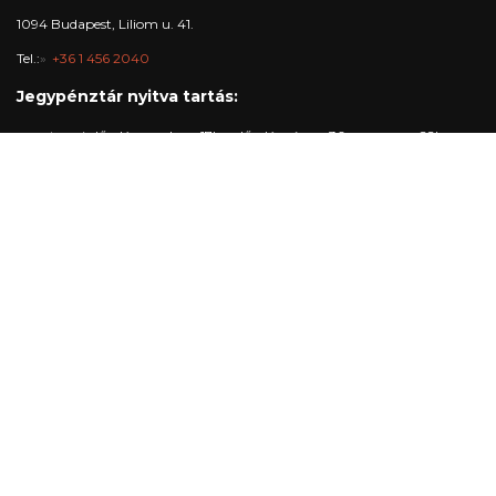
1094 Budapest, Liliom u. 41.
Tel.:
+36 1 456 2040
Jegypénztár nyitva tartás:
nagytermi előadásnapokon: 17h - előadás vége + 30 perc, max. 22h
stúdió-, kabin- és klubelőadás napokon: 17h-19h30
egyéb napokon: 16h-18h
Trafó Galéria nyitvatartás:
Nyitva: kedd-vasárnap: 16h-19h
Előadási napokon 16-22h.
Hétfőnként zárva.
Elérhetőségek
Jegypénztár:
+36 1 215 1600
jegypenztar@trafo.hu
Galéria:
+36 1 456 2044
gallery@trafo.hu