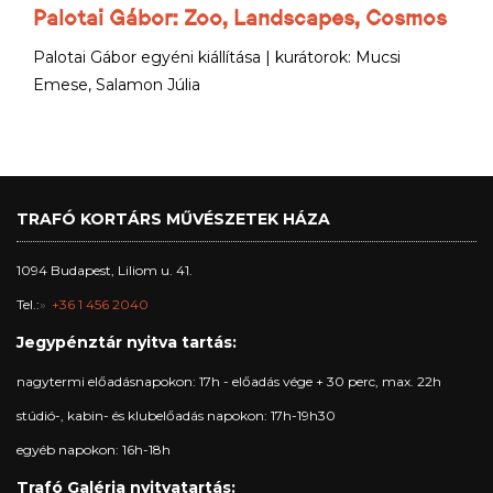
Palotai Gábor: Zoo, Landscapes, Cosmos
Palotai Gábor egyéni kiállítása | kurátorok: Mucsi
Emese, Salamon Júlia
TRAFÓ KORTÁRS MŰVÉSZETEK HÁZA
1094 Budapest, Liliom u. 41.
Tel.:
+36 1 456 2040
Jegypénztár nyitva tartás:
nagytermi előadásnapokon: 17h - előadás vége + 30 perc, max. 22h
stúdió-, kabin- és klubelőadás napokon: 17h-19h30
egyéb napokon: 16h-18h
Trafó Galéria nyitvatartás: