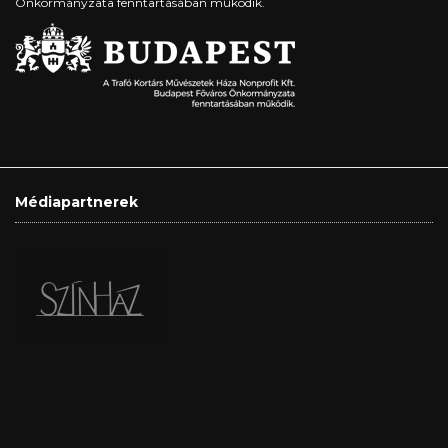
Önkormányzata fenntartásában működik.
Médiapartnerek