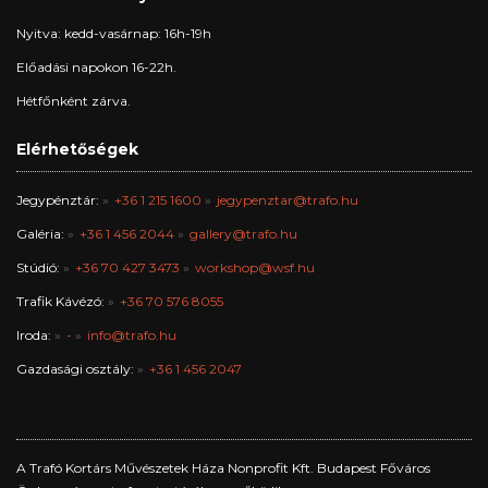
Nyitva: kedd-vasárnap: 16h-19h
Előadási napokon 16-22h.
Hétfőnként zárva.
Elérhetőségek
Jegypénztár:
+36 1 215 1600
jegypenztar@trafo.hu
Galéria:
+36 1 456 2044
gallery@trafo.hu
Stúdió:
+36 70 427 3473
workshop@wsf.hu
Trafik Kávézó:
+36 70 576 8055
Iroda:
-
info@trafo.hu
Gazdasági osztály:
+36 1 456 2047
A Trafó Kortárs Művészetek Háza Nonprofit Kft. Budapest Főváros