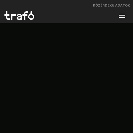
KÖZÉRDEKŰ ADATOK
Navi
váltá