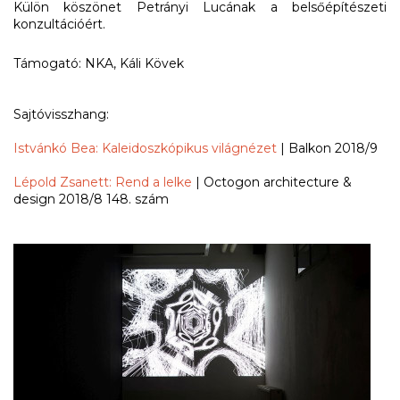
Külön köszönet Petrányi Lucának a belsőépítészeti
konzultációért.
Támogató: NKA, Káli Kövek
Sajtóvisszhang:
Istvánkó Bea: Kaleidoszkópikus világnézet
| Balkon 2018/9
Lépold Zsanett: Rend a lelke
| Octogon architecture &
design 2018/8 148. szám