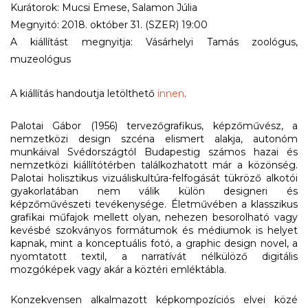
Kurátorok: Mucsi Emese, Salamon Júlia
Megnyitó: 2018. október 31. (SZER) 19:00
A kiállítást megnyitja: Vásárhelyi Tamás zoológus,
muzeológus
A kiállítás handoutja letölthető
innen
.
Palotai Gábor (1956) tervezőgrafikus, képzőművész, a
nemzetközi design szcéna elismert alakja, autonóm
munkáival Svédországtól Budapestig számos hazai és
nemzetközi kiállítótérben találkozhatott már a közönség.
Palotai holisztikus vizuáliskultúra-felfogását tükröző alkotói
gyakorlatában nem válik külön designeri és
képzőművészeti tevékenysége. Életművében a klasszikus
grafikai műfajok mellett olyan, nehezen besorolható vagy
kevésbé szokványos formátumok és médiumok is helyet
kapnak, mint a konceptuális fotó, a
graphic design novel
, a
nyomtatott textil, a narratívát nélkülöző digitális
mozgóképek vagy akár a köztéri emléktábla.
Konzekvensen alkalmazott képkompozíciós elvei közé