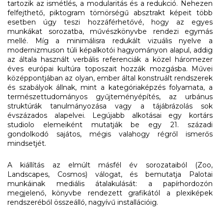
tartozik az ismétlés, a modularitás és a redukció. Nehezen
felfejthető, piktogram tömörségű absztrakt képeit több
esetben úgy teszi hozzáférhetővé, hogy az egyes
munkákat sorozatba, művészkönyvbe rendezi egymás
mellé. Míg a minimálisra redukált vizuális nyelve a
modernizmuson túli képalkotói hagyományon alapul, addig
az általa használt verbális referenciák a közel háromezer
éves európai kultúra toposzait hozzák mozgásba. Művei
középpontjában az olyan, ember által konstruált rendszerek
és szabályok állnak, mint a kategóriaképzés folyamata, a
természettudományos gyűjteményépítés, az urbánus
struktúrák tanulmányozása vagy a tájábrázolás sok
évszázados alapelvei. Legújabb alkotásai egy kortárs
studiolo
elemeiként mutatják be egy 21. századi
gondolkodó sajátos, mégis valahogy régről ismerős
mindset
jét.
A kiállítás az elmúlt másfél év sorozataiból (
Zoo,
Landscapes, Cosmos
) válogat, és bemutatja Palotai
munkáinak mediális átalakulását: a papírhordozón
megjelenő, könyvbe rendezett grafikától a plexiképek
rendszeréből összeálló, nagyívű installációig.