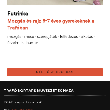
Futrinka
Mozgás és rajz 5-7 éves gyerekeknek a
Trafóban
mozgás • mese • szerepjáték • felfedezés • alkotás •
érzelmek • humor
MÉG TÖBB PROGRAM
TRAFÓ KORTÁRS MŰVÉSZETEK HÁZA
1094 Budapest, Liliom u. 41.
Tel.:
+36 1 456 2040