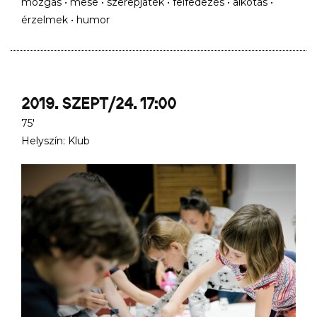
mozgás • mese • szerepjáték • felfedezés • alkotás •
érzelmek • humor
2019. SZEPT/24. 17:00
75'
Helyszín: Klub