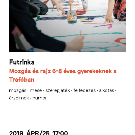
Futrinka
Mozgás és rajz 6-8 éves gyerekeknek a
Trafóban
mozgás • mese • szerepjáték • felfedezés • alkotás •
érzelmek • humor
2019. ÁPR/25. 17:00