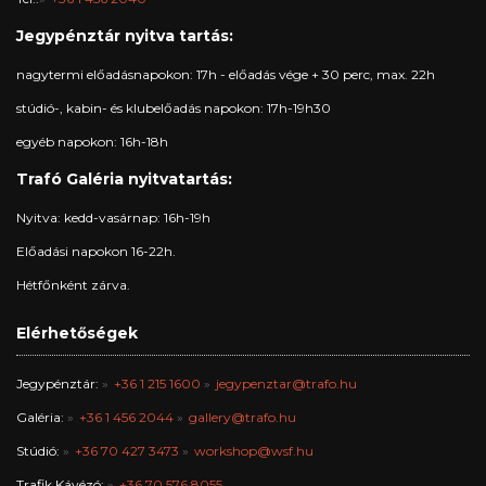
Jegypénztár nyitva tartás:
nagytermi előadásnapokon: 17h - előadás vége + 30 perc, max. 22h
stúdió-, kabin- és klubelőadás napokon: 17h-19h30
egyéb napokon: 16h-18h
Trafó Galéria nyitvatartás:
Nyitva: kedd-vasárnap: 16h-19h
Előadási napokon 16-22h.
Hétfőnként zárva.
Elérhetőségek
Jegypénztár:
+36 1 215 1600
jegypenztar@trafo.hu
Galéria:
+36 1 456 2044
gallery@trafo.hu
Stúdió:
+36 70 427 3473
workshop@wsf.hu
Trafik Kávézó:
+36 70 576 8055