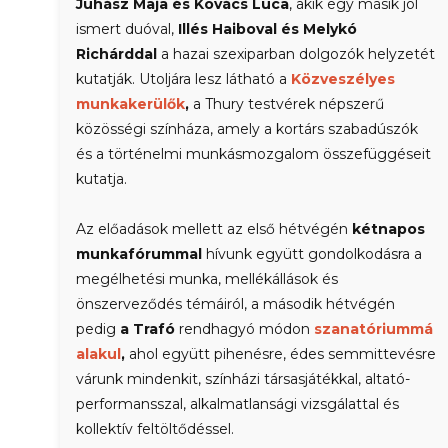
Juhász Maja és Kovács Luca
, akik egy másik jól
ismert duóval,
Illés Haiboval és Melykó
Richárddal
a hazai szexiparban dolgozók helyzetét
kutatják. Utoljára lesz látható a
Közveszélyes
munkakerülők
,
a Thury testvérek népszerű
közösségi színháza, amely a kortárs szabadúszók
és a történelmi munkásmozgalom összefüggéseit
kutatja.
Az előadások mellett az első hétvégén
kétnapos
munkafórummal
hívunk együtt gondolkodásra a
megélhetési munka, mellékállások és
önszerveződés témáiról, a második hétvégén
pedig
a Trafó
rendhagyó módon
szanatóriummá
alakul
,
ahol együtt pihenésre, édes semmittevésre
várunk mindenkit, színházi társasjátékkal, altató-
performansszal, alkalmatlansági vizsgálattal és
kollektív feltöltődéssel.