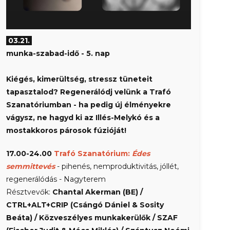
03.21.
munka-szabad-idő
- 5. nap
Kiégés, kimerültség, stressz tüneteit
tapasztalod? Regenerálódj velünk a Trafó
Szanatóriumban - ha pedig új élményekre
vágysz, ne hagyd ki az
Illés-Melykó és a
mostakkoros párosok fúzióját!
17.00-24.00
Trafó Szanatórium:
Édes
semmittevés
- pihenés, nemproduktivitás, jóllét,
regenerálódás - Nagyterem
Résztvevők:
Chantal Akerman (BE) /
CTRL+ALT+CRIP (Csángó Dániel & Sosity
Beáta) / Közveszélyes munkakerülők / SZAF