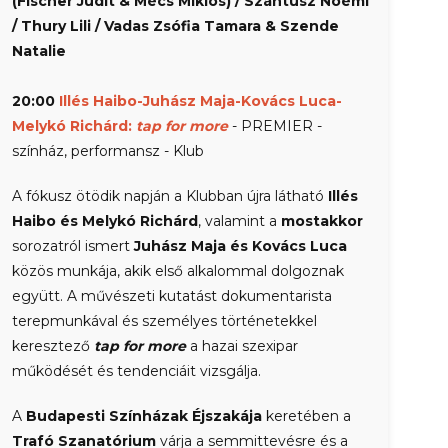
(Fischer Judit & Mécs Miklós) / Szántusz Noémi
/ Thury Lili / Vadas Zsófia Tamara & Szende
Natalie
20:00
Illés Haibo-Juhász Maja-Kovács Luca-
Melykó Richárd:
tap for more
- PREMIER -
színház, performansz - Klub
A fókusz ötödik napján a Klubban újra látható
Illés
Haibo és Melykó Richárd
, valamint a
mostakkor
sorozatról ismert
Juhász Maja és Kovács Luca
közös munkája, akik első alkalommal dolgoznak
együtt. A művészeti kutatást dokumentarista
terepmunkával és személyes történetekkel
keresztező
tap for more
a hazai szexipar
működését és tendenciáit vizsgálja.
A
Budapesti Színházak Éjszakája
keretében a
Trafó Szanatórium
várja a semmittevésre és a