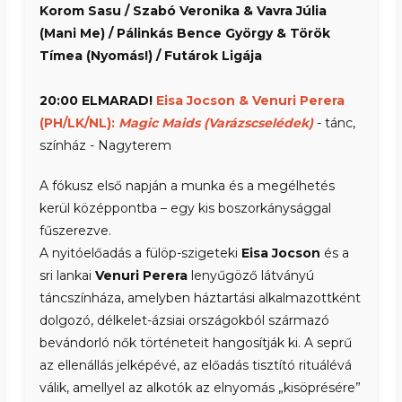
Korom Sasu / Szabó Veronika & Vavra Júlia
(Mani Me) / Pálinkás Bence György & Török
Tímea (Nyomás!) / Futárok Ligája
20:00 ELMARAD!
Eisa Jocson & Venuri Perera
(PH/LK/NL):
Magic Maids (Varázscselédek)
- tánc,
színház - Nagyterem
A fókusz első napján a munka és a megélhetés
kerül középpontba – egy kis boszorkánysággal
fűszerezve.
A nyitóelőadás a fülöp-szigeteki
Eisa Jocson
és a
sri lankai
Venuri Perera
lenyűgöző látványú
táncszínháza, amelyben háztartási alkalmazottként
dolgozó, délkelet-ázsiai országokból származó
bevándorló nők történeteit hangosítják ki. A seprű
az ellenállás jelképévé, az előadás tisztító rituálévá
válik, amellyel az alkotók az elnyomás „kisöprésére”