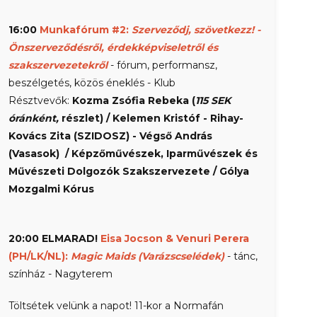
16:00
Munkafórum
#2:
Szerveződj, szövetkezz! -
Önszerveződésről, érdekképviseletről és
szakszervezetekről
- fórum, performansz,
beszélgetés, közös éneklés - Klub
Résztvevők:
Kozma Zsófia Rebeka (
115 SEK
óránként,
részlet) / Kelemen Kristóf - Rihay-
Kovács Zita (SZIDOSZ)
- Végső András
(Vasasok)
/ Képzőművészek, Iparművészek és
Művészeti Dolgozók Szakszervezete / Gólya
Mozgalmi Kórus
20:00 ELMARAD!
Eisa Jocson & Venuri Perera
(PH/LK/NL):
Magic Maids (Varázscselédek)
- tánc,
színház - Nagyterem
Töltsétek velünk a napot! 11-kor a Normafán