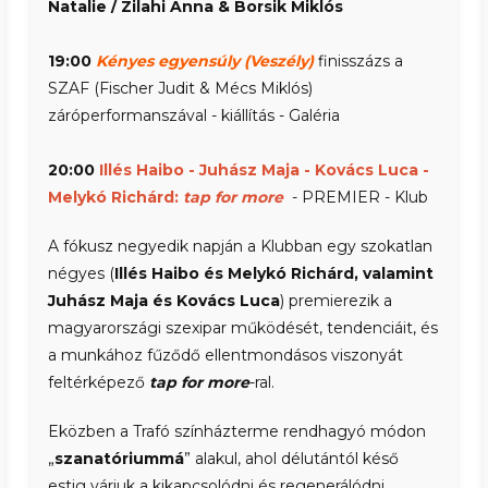
Natalie / Zilahi Anna & Borsik Miklós
19:00
Kényes egyensúly (Veszély)
finisszázs a
SZAF (Fischer Judit & Mécs Miklós)
záróperformanszával - kiállítás - Galéria
20:00
Illés Haibo - Juhász Maja - Kovács Luca -
Melykó Richárd:
tap for more
- PREMIER - Klub
A fókusz negyedik napján a Klubban egy szokatlan
négyes (
Illés Haibo és Melykó Richárd, valamint
Juhász Maja és Kovács Luca
) premierezik a
magyarországi szexipar működését, tendenciáit, és
a munkához fűződő ellentmondásos viszonyát
feltérképező
tap for more
-ral.
Eközben a Trafó színházterme rendhagyó módon
„
szanatóriummá
” alakul, ahol délutántól késő
estig várjuk a kikapcsolódni és regenerálódni