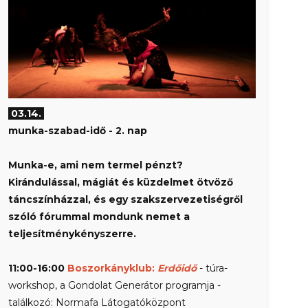
03.14.
munka-szabad-idő
- 2. nap
Munka-e, ami nem termel pénzt?
Kirándulással, mágiát és küzdelmet ötvöző
táncszínházzal, és egy szakszervezetiségről
szóló fórummal mondunk nemet a
teljesítménykényszerre.
11:00-16:00
Boszorkányklub:
Erdőidő
- túra-
workshop, a Gondolat Generátor programja -
találkozó: Normafa Látogatóközpont