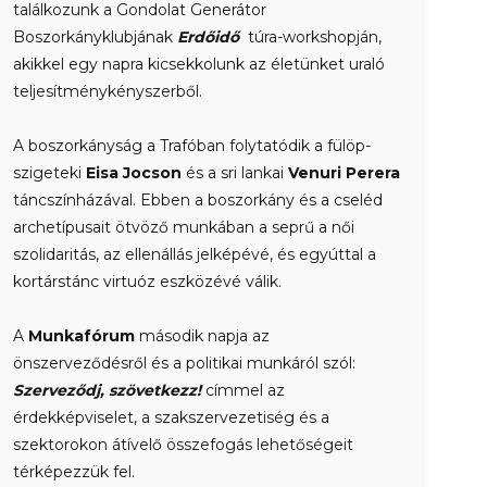
találkozunk a Gondolat Generátor
Boszorkányklubjának
Erdőidő
túra-workshopján,
akikkel egy napra kicsekkolunk az életünket uraló
teljesítménykényszerből.
A boszorkányság a Trafóban folytatódik a fülöp-
szigeteki
Eisa Jocson
és a sri lankai
Venuri Perera
táncszínházával. Ebben a boszorkány és a cseléd
archetípusait ötvöző munkában a seprű a női
szolidaritás, az ellenállás jelképévé, és egyúttal a
kortárstánc virtuóz eszközévé válik.
A
Munkafórum
második napja az
önszerveződésről és a politikai munkáról szól:
Szerveződj, szövetkezz!
címmel az
érdekképviselet, a szakszervezetiség és a
szektorokon átívelő összefogás lehetőségeit
térképezzük fel.