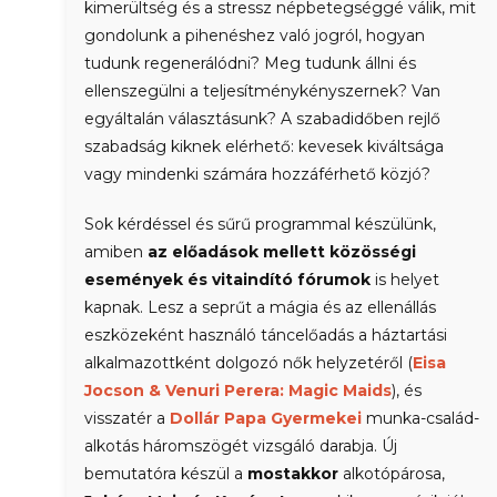
kimerültség és a stressz népbetegséggé válik, mit
gondolunk a pihenéshez való jogról, hogyan
tudunk regenerálódni? Meg tudunk állni és
ellenszegülni a teljesítménykényszernek? Van
egyáltalán választásunk? A szabadidőben rejlő
szabadság kiknek elérhető: kevesek kiváltsága
vagy mindenki számára hozzáférhető közjó?
Sok kérdéssel és sűrű programmal készülünk,
amiben
az előadások mellett közösségi
események és vitaindító fórumok
is helyet
kapnak. Lesz a seprűt a mágia és az ellenállás
eszközeként használó táncelőadás a háztartási
alkalmazottként dolgozó nők helyzetéről (
Eisa
Jocson & Venuri Perera: Magic Maids
), és
visszatér a
Dollár Papa Gyermekei
munka-család-
alkotás háromszögét vizsgáló darabja. Új
bemutatóra készül a
mostakkor
alkotópárosa,