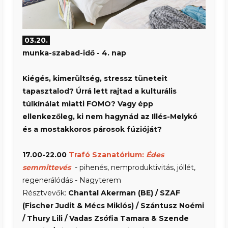
03.20.
munka-szabad-idő
- 4. nap
Kiégés, kimerültség, stressz tüneteit
tapasztalod? Úrrá lett rajtad a kulturális
túlkínálat miatti FOMO? Vagy épp
ellenkezőleg, ki nem hagynád az
Illés-Melykó
és a mostakkoros párosok fúzióját?
17.00-22.00
Trafó Szanatórium:
Édes
semmittevés
- pihenés, nemproduktivitás, jóllét,
regenerálódás - Nagyterem
Résztvevők:
Chantal Akerman (BE) / SZAF
(Fischer Judit & Mécs Miklós) / Szántusz Noémi
/ Thury Lili / Vadas Zsófia Tamara & Szende