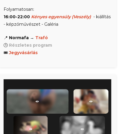
Folyamatosan:
16:00-22:00
Kényes egyensúly (Veszély)
- kiállítás
- képzőművészet - Galéria
📍
Normafa
→
Trafó
🕒
Részletes program
🎟
Jegyvásárlás