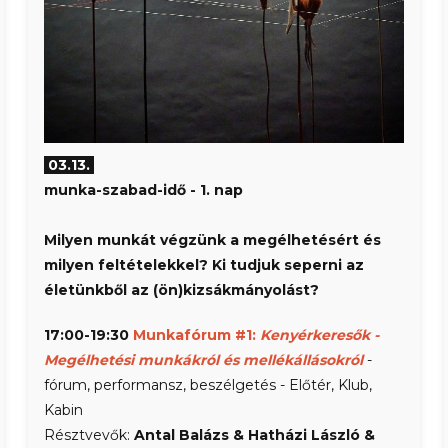
03.13.
munka-szabad-idő
- 1. nap
Milyen munkát végzünk a megélhetésért és
milyen feltételekkel? Ki tudjuk seperni az
életünkből az (ön)kizsákmányolást?
17:00-19:30
Munkafórum #1:
Kenyérkeresők -
Megélhetési munkákról és mellékállásokról
-
fórum, performansz, beszélgetés - Előtér, Klub,
Kabin
Résztvevők:
Antal Balázs & Hatházi László &