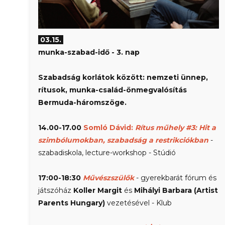
03.15.
munka-szabad-idő
- 3. nap
Szabadság korlátok között: nemzeti ünnep,
rítusok, munka-család-önmegvalósítás
Bermuda-háromszöge.
14.00-17.00
Somló Dávid:
Rítus műhely #3: Hit a
szimbólumokban, szabadság a restrikciókban
-
szabadiskola, lecture-workshop - Stúdió
17:00-18:30
Művészszülők
- gyerekbarát fórum és
játszóház
Koller Margit
és
Mihályi Barbara (Artist
Parents Hungary)
vezetésével - Klub