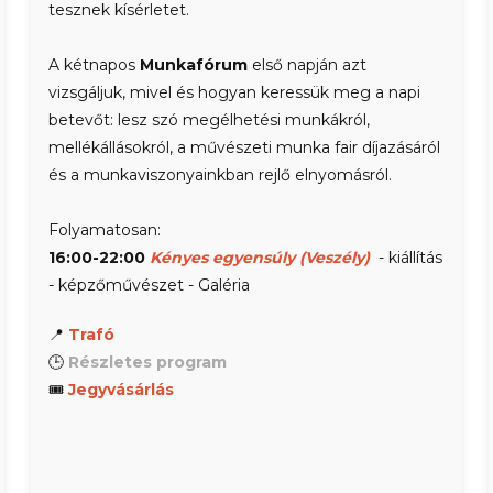
tesznek kísérletet.
A kétnapos
Munkafórum
első napján azt
vizsgáljuk, mivel és hogyan keressük meg a napi
betevőt: lesz szó megélhetési munkákról,
mellékállásokról, a művészeti munka fair díjazásáról
és a munkaviszonyainkban rejlő elnyomásról.
Folyamatosan:
16:00-22:00
Kényes egyensúly (Veszély)
- kiállítás
- képzőművészet - Galéria
📍
Trafó
🕒
Részletes program
🎟
Jegyvásárlás