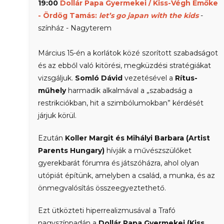
19:00
Dollár Papa Gyermekei / Kiss-Végh Emőke
- Ördög Tamás:
let’s go japan with the kids
-
színház - Nagyterem
Március 15-én a korlátok közé szorított szabadságot
és az ebből való kitörési, megküzdési stratégiákat
vizsgáljuk.
Somló Dávid
vezetésével a
Rítus-
műhely
harmadik alkalmával a „szabadság a
restrikciókban, hit a szimbólumokban” kérdését
járjuk körül.
Ezután
Koller Margit és Mihályi Barbara (Artist
Parents Hungary)
hívják a művészszülőket
gyerekbarát fórumra és játszóházra, ahol olyan
utópiát építünk, amelyben a család, a munka, és az
önmegvalósítás összeegyeztethető.
Ezt ütközteti hiperrealizmusával a Trafó
nagyszínpadán a
Dollár Papa Gyermekei (Kiss