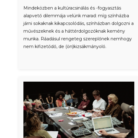
Mindeközben a kultúracsinálás és -fogyasztás
alapvető dilemmája velünk marad: míg színházba
járni sokaknak kikapcsolódás, színházban dolgozni a
művészeknek és a háttérdolgozóknak kemény
munka. Ráadásul rengeteg szereplőnek nemhogy
nem kifizetődő, de (ön)kizsákmányoló.