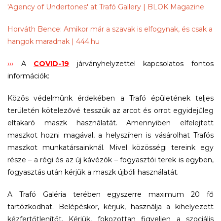
'Agency of Undertones' at Trafó Gallery | BLOK Magazine
Horváth Bence: Amikor már a szavak is elfogynak, és csak a
hangok maradnak | 444.hu
›››
A
COVID-19
járványhelyzettel kapcsolatos fontos
információk:
Közös védelmünk érdekében a Trafó épületének teljes
területén kötelezővé tesszük az arcot és orrot egyidejűleg
eltakaró maszk használatát. Amennyiben elfelejtett
maszkot hozni magával, a helyszínen is vásárolhat Trafós
maszkot munkatársainknál. Mivel közösségi tereink egy
része – a régi és az új kávézók – fogyasztói terek is egyben,
fogyasztás után kérjük a maszk újbóli használatát.
A Trafó Galéria terében egyszerre maximum 20 fő
tartózkodhat. Belépéskor, kérjük, használja a kihelyezett
kézfertőtlenítőt. Kérjük, fokozottan figyeljen a szociális