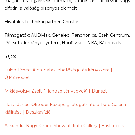
magát, és igyekszik formálni, átalakítani, leplezni vagy
elfedni a valóság bizonyos elemeit.
Hivatalos technikai partner: Christie
Támogatók: AUDMax, Genelec, Panphonics, Cseh Centrum,
Pécsi Tudományegyetem, Honfi Zsolt, NKA, Káli Kövek
Sajtó:
Fülöp Tímea: A hallgatás lehetősége és kényszere |
ÚjMűvészet
Miklósvölgyi Zsolt: "Hangzó tér vagyok" | Dunszt
Flaisz János: Október közepéig látogatható a Trafó Galéria
kiállítása | Deszkavízió
Alexandra Nagy: Group Show at Trafó Gallery | EastTopics