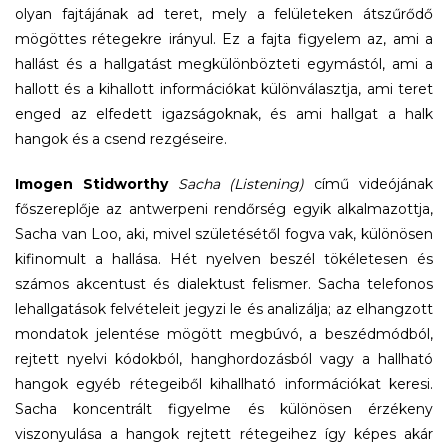
olyan fajtájának ad teret, mely a felületeken átszűrődő
mögöttes rétegekre irányul. Ez a fajta figyelem az, ami a
hallást és a hallgatást megkülönbözteti egymástól, ami a
hallott és a kihallott információkat különválasztja, ami teret
enged az elfedett igazságoknak, és ami hallgat a halk
hangok és a csend rezgéseire.
Imogen Stidworthy
Sacha (Listening)
című videójának
főszereplője az antwerpeni rendőrség egyik alkalmazottja,
Sacha van Loo, aki, mivel születésétől fogva vak, különösen
kifinomult a hallása. Hét nyelven beszél tökéletesen és
számos akcentust és dialektust felismer. Sacha telefonos
lehallgatások felvételeit jegyzi le és analizálja; az elhangzott
mondatok jelentése mögött megbúvó, a beszédmódból,
rejtett nyelvi kódokból, hanghordozásból vagy a hallható
hangok egyéb rétegeiből kihallható információkat keresi.
Sacha koncentrált figyelme és különösen érzékeny
viszonyulása a hangok rejtett rétegeihez így képes akár