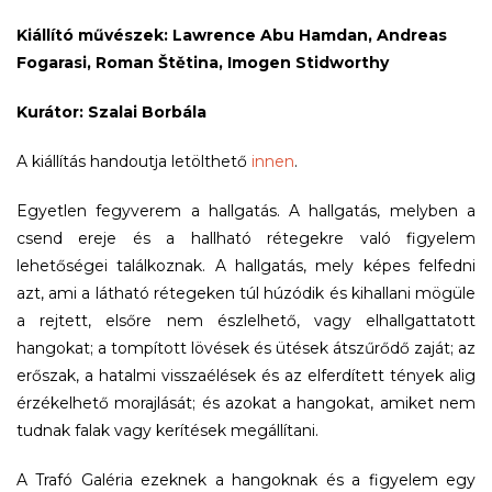
Kiállító művészek: Lawrence Abu Hamdan, Andreas
Fogarasi, Roman Štětina, Imogen Stidworthy
Kurátor: Szalai Borbála
A kiállítás handoutja letölthető
innen
.
Egyetlen fegyverem a hallgatás. A hallgatás, melyben a
csend ereje és a hallható rétegekre való figyelem
lehetőségei találkoznak. A hallgatás, mely képes felfedni
azt, ami a látható rétegeken túl húzódik és kihallani mögüle
a rejtett, elsőre nem észlelhető, vagy elhallgattatott
hangokat; a tompított lövések és ütések átszűrődő zaját; az
erőszak, a hatalmi visszaélések és az elferdített tények alig
érzékelhető morajlását; és azokat a hangokat, amiket nem
tudnak falak vagy kerítések megállítani.
A Trafó Galéria ezeknek a hangoknak és a figyelem egy