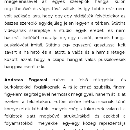
megjelenésével az egyes szereplők hangjai külön
rögzíthetővé és vághatóvá váltak, és így többé már nem
volt szükség arra, hogy egy-egy rádiójáték felvételekor az
összes szereplő egyidejűleg jelen legyen a térben. Štětina
videójának szereplője a stúdió egyik eredeti és nem
használt kellékét mutatja be, egy csapót, aminek hangja
puskalövést imitál. Štětina egy egyszerű gesztussal kelt
zavart a hallható és a látott, a valós és a hamis rétegei
között azzal, hogy a csapó hangját valós puskalövések
hangjaira cserélte ki.
Andreas Fogarasi
művei a felső rétegekkel és
burkolatokkal foglalkoznak. A rá jellemző szubtilis, finom
figyelem segítségével nemcsak megfigyeli, hanem át is lát
ezeken a felületeken. Fotóin elsőre hétköznapinak tűnő
környezetek láthatók, melyek mégis tükröznek valamit a
felületek alatt megbúvó struktúrákból és azokból a
folyamatokból, melyekkel egy-egy közeg reprezentálja