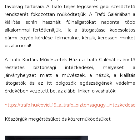
távolság tartására. A Trafó teljes légcserés gépi szellőztető
rendszerét fokozottan működtetjük. A Trafó Galériában a
kiállítás során használt fülhallgatókat naponta több
alkalommal fertőtlenítjük. Ha a látogatással kapcsolatos
bármi egyéb kérdése felmerülne, kérjük, keressen minket
bizalommal!
A Trafó Kortárs Művészetek Háza a Trafó Galériát is érintő
részletes biztonsági intézkedései, melyeket a
járványhelyzet miatt a művészek, a nézők, a kiállítás
látogatók és az itt dolgozók egészségének védelme
érdekében vezetett be, az alábbi linken olvashatók:
https://trafo.hu/covid_19_a_trafo_biztonsagugyi_intezkedesei
Köszönjük megértésüket és közreműködésüket!