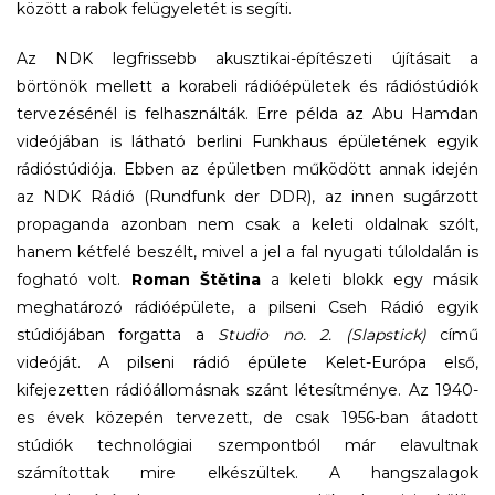
között a rabok felügyeletét is segíti.
Az NDK legfrissebb akusztikai-építészeti újításait a
börtönök mellett a korabeli rádióépületek és rádióstúdiók
tervezésénél is felhasználták. Erre példa az Abu Hamdan
videójában is látható berlini Funkhaus épületének egyik
rádióstúdiója. Ebben az épületben működött annak idején
az NDK Rádió (Rundfunk der DDR), az innen sugárzott
propaganda azonban nem csak a keleti oldalnak szólt,
hanem kétfelé beszélt, mivel a jel a fal nyugati túloldalán is
fogható volt.
Roman Štětina
a keleti blokk egy másik
meghatározó rádióépülete, a pilseni Cseh Rádió egyik
stúdiójában forgatta a
Studio no. 2. (Slapstick)
című
videóját. A pilseni rádió épülete Kelet-Európa első,
kifejezetten rádióállomásnak szánt létesítménye. Az 1940-
es évek közepén tervezett, de csak 1956-ban átadott
stúdiók technológiai szempontból már elavultnak
számítottak mire elkészültek. A hangszalagok