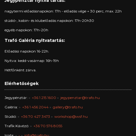
Jegypénztár nyitva tartás:
nagytermi előadásnapokon: 17h - előadás vége + 30 perc, max. 22h
stúdió-, kabin- és klubelőadás napokon: 17h-20h30
egyéb napokon: 17h-20h
Trafó Galéria nyitvatartás:
Előadási napokon 16-22h.
Nyitva: kedd-vasárnap: 16h-19h
Hétfőnként zárva.
Elérhetőségek
Jegypénztár:
+36 1 215 1600
jegypenztar@trafo.hu
Galéria:
+36 1 456 2044
gallery@trafo.hu
Stúdió:
+36 70 427 3473
workshop@wsf.hu
Trafik Kávézó:
+36 70 576 8055
Iroda:
-
info@trafo.hu