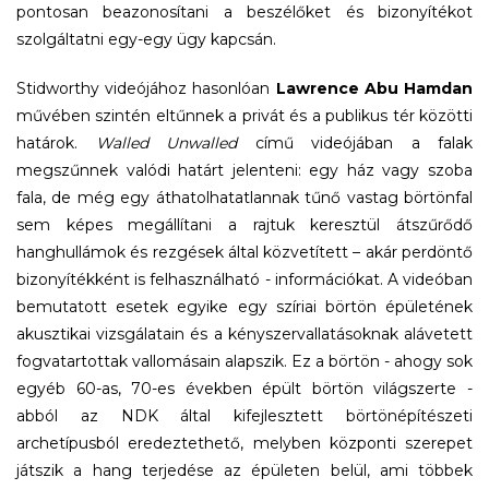
pontosan beazonosítani a beszélőket és bizonyítékot
szolgáltatni egy-egy ügy kapcsán.
Stidworthy videójához hasonlóan
Lawrence Abu Hamdan
művében szintén eltűnnek a privát és a publikus tér közötti
határok.
Walled Unwalled
című videójában a falak
megszűnnek valódi határt jelenteni: egy ház vagy szoba
fala, de még egy áthatolhatatlannak tűnő vastag börtönfal
sem képes megállítani a rajtuk keresztül átszűrődő
hanghullámok és rezgések által közvetített – akár perdöntő
bizonyítékként is felhasználható - információkat. A videóban
bemutatott esetek egyike egy szíriai börtön épületének
akusztikai vizsgálatain és a kényszervallatásoknak alávetett
fogvatartottak vallomásain alapszik. Ez a börtön - ahogy sok
egyéb 60-as, 70-es években épült börtön világszerte -
abból az NDK által kifejlesztett börtönépítészeti
archetípusból eredeztethető, melyben központi szerepet
játszik a hang terjedése az épületen belül, ami többek