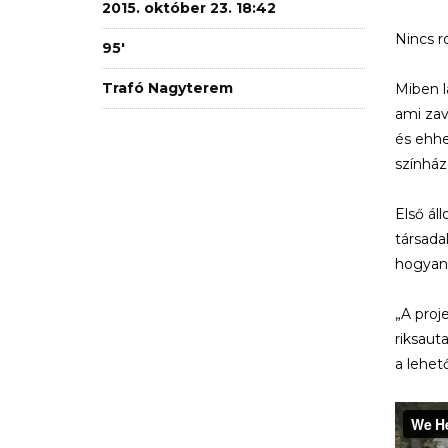
2015. október 23. 18:42
Nincs ro
95'
Trafó Nagyterem
Miben l
ami zav
és ehhe
színház 
Első ál
társada
hogyan 
„A proj
riksaut
a lehet