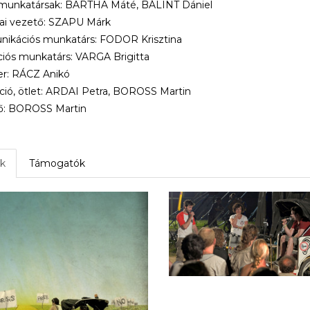
 munkatársak: BARTHA Máté, BÁLINT Dániel
ai vezető: SZAPU Márk
ikációs munkatárs: FODOR Krisztina
iós munkatárs: VARGA Brigitta
er: RÁCZ Anikó
ió, ötlet: ARDAI Petra, BOROSS Martin
ő: BOROSS Martin
k
Támogatók