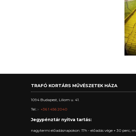
TRAFÓ KORTÁRS MŰVÉSZETEK HÁZA
1094 Budapest, Liliom u. 41.
Tel.:
+36 1 456 2040
Jegypénztár nyitva tartás:
nagytermi előadásnapokon: 17h - előadás vége + 30 perc, m