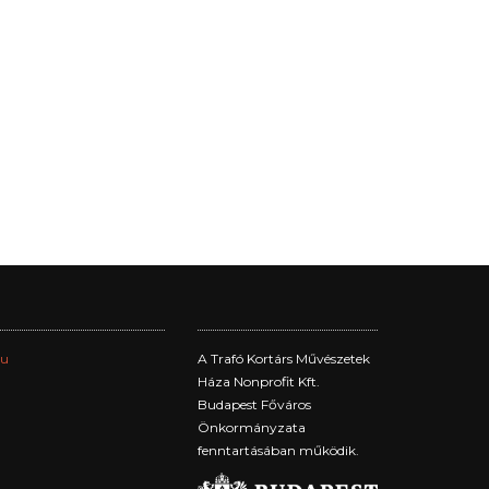
hu
A Trafó Kortárs Művészetek
Háza Nonprofit Kft.
Budapest Főváros
Önkormányzata
fenntartásában működik.