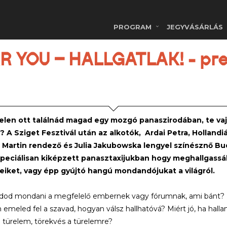
PROGRAM
JEGYVÁSÁRLÁS
R YOU – HALLGATLAK! - pr
telen ott találnád magad egy mozgó panaszirodában, te vaj
? A Sziget Fesztivál után az alkotók, Ardai Petra, Holland
 Martin rendező és Julia Jakubowska lengyel színésznő Buda
speciálisan kiképzett panasztaxijukban hogy meghallgass
eiket, vagy épp gyújtó hangú mondandójukat a világról.
udod mondani a megfelelő embernek vagy fórumnak, ami bánt? 
emeled fel a szavad, hogyan válsz hallhatóvá? Miért jó, ha hallan
türelem, törekvés a türelemre?