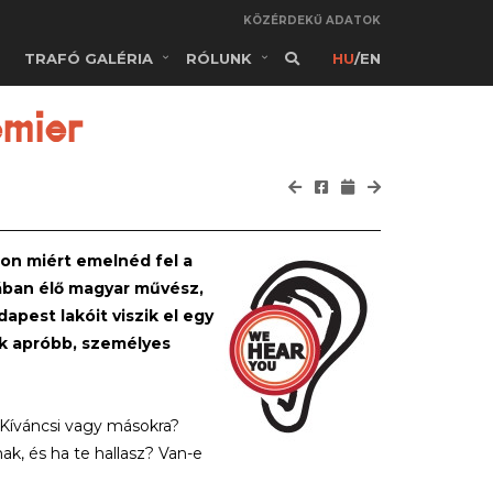
KÖZÉRDEKŰ ADATOK
TRAFÓ GALÉRIA
RÓLUNK
HU
/
EN
emier
on miért emelnéd fel a
iában élő magyar művész,
pest lakóit viszik el egy
ák apróbb, személyes
Kíváncsi vagy másokra?
ak, és ha te hallasz? Van-e