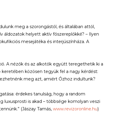
lunk meg a szorongástól, és általában attól,
áldozatok helyett aktív főszereplőkké? – Ilyen
okufikciós mesejátéka és interjúszínháza. A
ció. A nézők és az alkotók együtt teregethetik ki a
 keretében közösen tegyük fel a nagy kérdést:
erezhetnénk meg azt, amiért Ózhoz indultunk?
llgatása: érdekes tanulság, hogy a random
még luxusprosti is akad – többsége komolyan veszi
 tennünk.” (Jászay Tamás,
www.revizoronline.hu
)