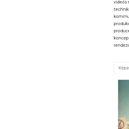
videós
technik
kommun
produkc
produc
koncepc
rendez
Képe