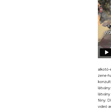
alkotó
zene-h
konzul
látván
látván
fény: 
videó a