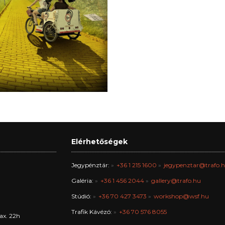
Elérhetőségek
Jegypénztár:
+36 1 215 1600
jegypenztar@trafo.
Galéria:
+36 1 456 2044
gallery@trafo.hu
Stúdió:
+36 70 427 3473
workshop@wsf.hu
Trafik Kávézó:
+36 70 576 8055
ax. 22h