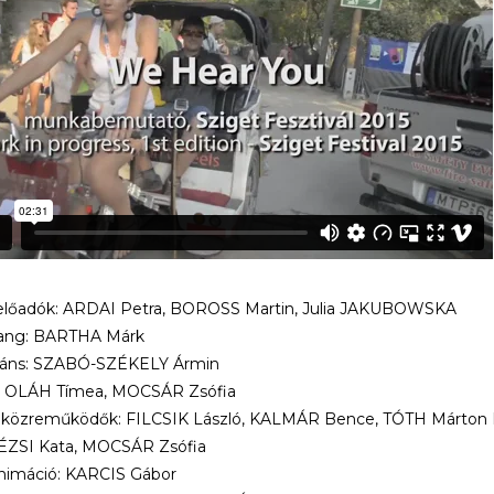
-előadók: ARDAI Petra, BOROSS Martin, Julia JAKUBOWSKA
ang: BARTHA Márk
táns: SZABÓ-SZÉKELY Ármin
y: OLÁH Tímea, MOCSÁR Zsófia
y közreműködők: FILCSIK László, KALMÁR Bence, TÓTH Márton 
DÉZSI Kata, MOCSÁR Zsófia
nimáció: KARCIS Gábor