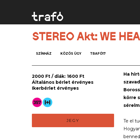
STEREO Akt: WE HEA
SZÍNHÁZ
KÖZÖS ÜGY
TRAFÓ17
Ha hir
2000 Ft / diák: 1600 Ft
szavad
Általános bérlet érvényes
Ikerbérlet érvényes
Boross
körre 
sérelm
JEGY
Te el t
Hogyan 
benned 