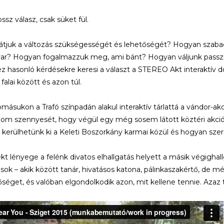
ssz válasz, csak süket fül.
átjuk a változás szükségességét és lehetőségét? Hogyan szabadu
ar? Hogyan fogalmazzuk meg, ami bánt? Hogyan váljunk passzív 
z hasonló kérdésekre keresi a választ a STEREO Akt interaktív d
falai között és azon túl.
lomásukon a Trafó színpadán alakul interaktív tárlattá a vándor-ak
lom szennyesét, hogy végül egy még sosem látott köztéri akció
kerülhetünk ki a Keleti Boszorkány karmai közül és hogyan sz
ekt lényege a felénk divatos elhallgatás helyett a másik végigha
asok – akik között tanár, hivatásos katona, pálinkaszakértő, de 
őséget, és valóban elgondolkodik azon, mit kellene tennie. Azaz