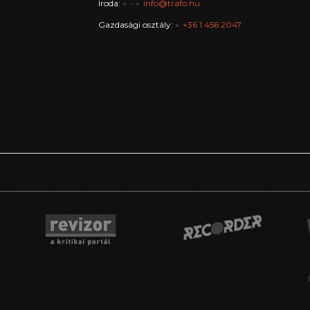
Iroda:
-
info@trafo.hu
Gazdasági osztály:
+36 1 456 2047