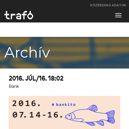
KÖZÉRDEKŰ ADATOK
Navi
váltá
Archív
2016. JÚL/16. 18:02
Bánk