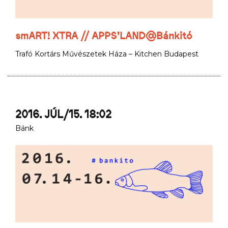
smART! XTRA // APPS’LAND@Bánkitó
Trafó Kortárs Művészetek Háza – Kitchen Budapest
2016. JÚL/15. 18:02
Bánk