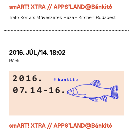
smART! XTRA // APPS’LAND@Bánkitó
Trafó Kortárs Művészetek Háza – Kitchen Budapest
2016. JÚL/14. 18:02
Bánk
smART! XTRA // APPS’LAND@Bánkitó