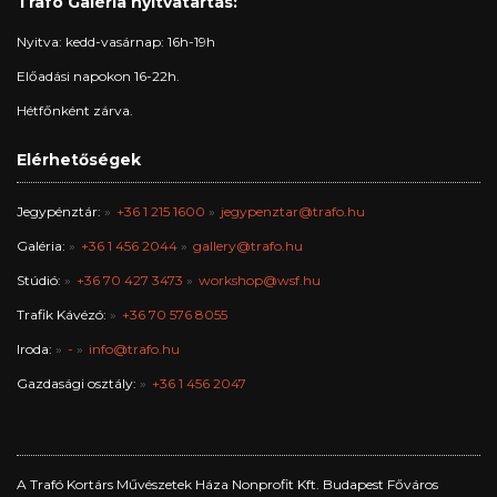
Trafó Galéria nyitvatartás:
Nyitva: kedd-vasárnap: 16h-19h
Előadási napokon 16-22h.
Hétfőnként zárva.
Elérhetőségek
Jegypénztár:
+36 1 215 1600
jegypenztar@trafo.hu
Galéria:
+36 1 456 2044
gallery@trafo.hu
Stúdió:
+36 70 427 3473
workshop@wsf.hu
Trafik Kávézó:
+36 70 576 8055
Iroda:
-
info@trafo.hu
Gazdasági osztály:
+36 1 456 2047
A Trafó Kortárs Művészetek Háza Nonprofit Kft. Budapest Főváros