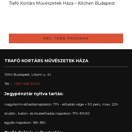
Trafó Kortárs Művészetek Háza – Kitchen Budapest
MÉG TÖBB PROGRAM
TRAFÓ KORTÁRS MŰVÉSZETEK HÁZA
1094 Budapest, Liliom u. 41.
Tel.:
+36 1 456 2040
Jegypénztár nyitva tartás:
nagytermi előadásnapokon: 17h - előadás vége + 30 perc, max. 22h
stúdió-, kabin- és klubelőadás napokon: 17h-19h30
egyéb napokon: 16h-18h