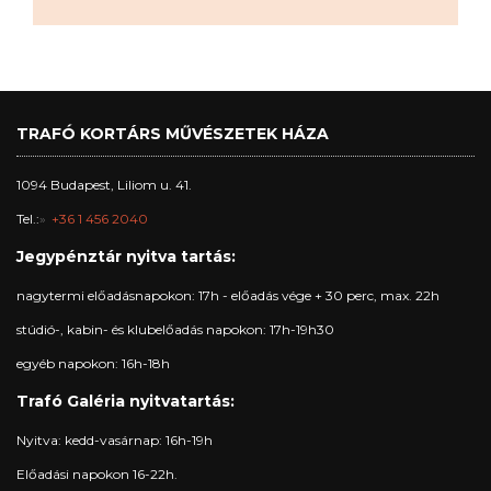
TRAFÓ KORTÁRS MŰVÉSZETEK HÁZA
1094 Budapest, Liliom u. 41.
Tel.:
+36 1 456 2040
Jegypénztár nyitva tartás:
nagytermi előadásnapokon: 17h - előadás vége + 30 perc, max. 22h
stúdió-, kabin- és klubelőadás napokon: 17h-19h30
egyéb napokon: 16h-18h
Trafó Galéria nyitvatartás:
Nyitva: kedd-vasárnap: 16h-19h
Előadási napokon 16-22h.