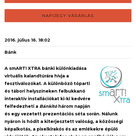
NAPIJEGY VÁSÁRLÁS
2016. július 16. 18:02
Bánk
A smART! XTRA bánki különkiadása
virtuális kalandtúrára hívja a
fesztiválozókat. A különböző tóparti
és tábori helyszíneken felbukkanó
interaktív installációkat ki-ki kedvére
felfedezheti a
Bánkitó
három napján
és egy vezetett prezentációs séta során. Nálunk
nyáron is hódít a kiterjesztett valóság, a közösségi
képalkotás, a pixelkirakós és az emlékekre épülő