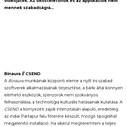
videójáték. Az okostelefonok és az applikációk nem
mennek szabadságra...
Binaura // CSEND
A
Binaura
munkáinak központi eleme a nyílt és szabad
szoftverek alkalmazásának terjesztése, a bárki által könnyen
elérhető eszközök, szenzorok nem szokványos
felhasználása, a technológia kulturális hatásainak kutatása. A
CSEND
a környezeti zajok intenzitásán alapuló, eredetileg
az indiai Partapur falu főterére készült, mozgó tipográfiát
megjelenítő installáció. Ha sikerül megteremteni a teljes