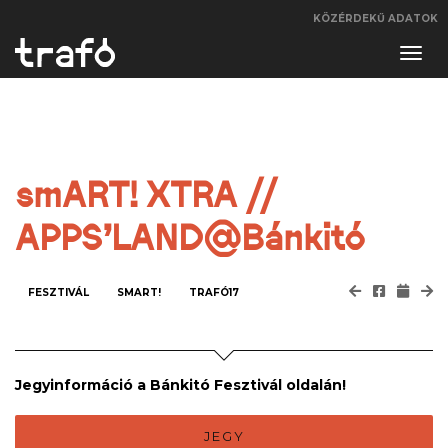
KÖZÉRDEKŰ ADATOK
Navi
váltá
smART! XTRA //
APPS’LAND@Bánkitó
FESZTIVÁL
SMART!
TRAFÓ17
Jegyinformáció a Bánkitó Fesztivál oldalán!
JEGY