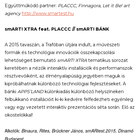
Együttműködő partner:
PLACCC, Finnagora, Let it Be! art
agency
http://www.smartest.hu
smART! XTRA feat. PLACCC // smART! BÁNK
A 2015 tavaszán, a Trafóban útjára indult, a művészeti
formák és technológiai innovációk összekapcsolási
lehetőségeit bemutató
smART! XTRA
tematikus sorozat
keretében a nézők interaktív installációk és performanszok
résztvevőiként, az élményalapúság jegyében maguk is
kipróbálhatnak különböző technológiai fejlesztéseket. A
bánki
APPS’LAND
különkiadás különböző helyszíneken
felbukkanó installációit ki-ki kedvére felfedezheti egyénileg
vagy egy vezetett interaktív prezentációs séta során. Elő az
okostelókkal!
Alkotók:
Binaura, Rites, Brückner János, smARtest.2015
, Dinamó
Budapest