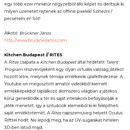
egy több ezer miniatűr négyzetből álló képet és derítsük ki
milyen üzenetet rejtenek az offline pixelek! Színezni /
pecsételni ér! Sőt!
Alkotó:
Brückner János
http://www.brucknerjanos.com
Kitchen Budapest // RITES
A
Rites
csapata a
Kitchen Budapest
által hirdetett
Talent
Program
részvevőjeként egy olyan virtuális valóság játékot
hozott létre, melynek témája emlékeink újrafelfedezése. A
Youtube-on megosztott amatőr videókból kiemelt
emlékképekből táplálkozó álomszerű világban a játékos
körül generálódik a tér és saját interakciói befolyásolják a
játék menetét, így a szituációk elemeiből ki-ki felépítheti
saját emléktotemét. A
Rites
napszemüveg helyett Oculus
Rifttel hódít. Ne lepődj meg, ha az UV-sugarakat hirtelen
3D-ben látod majd.