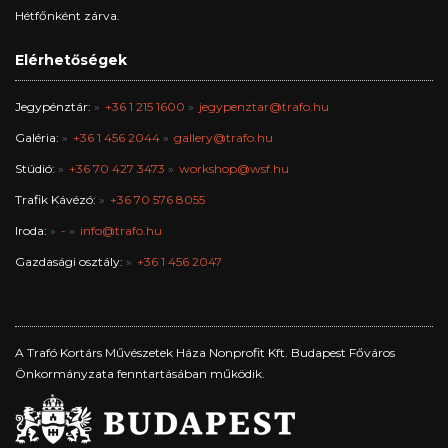
Hétfőnként zárva.
Elérhetőségek
Jegypénztár:
+36 1 215 1600
jegypenztar@trafo.hu
Galéria:
+36 1 456 2044
gallery@trafo.hu
Stúdió:
+36 70 427 3473
workshop@wsf.hu
Trafik Kávézó:
+36 70 576 8055
Iroda:
-
info@trafo.hu
Gazdasági osztály:
+36 1 456 2047
A Trafó Kortárs Művészetek Háza Nonprofit Kft. Budapest Főváros
Önkormányzata fenntartásában működik.