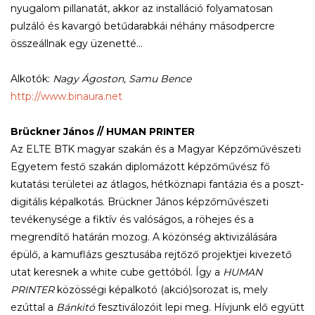
nyugalom pillanatát, akkor az installáció folyamatosan
pulzáló és kavargó betűdarabkái néhány másodpercre
összeállnak egy üzenetté…
Alkotók:
Nagy Ágoston, Samu Bence
http://www.binaura.net
Brückner János
// HUMAN PRINTER
Az ELTE BTK magyar szakán és a Magyar Képzőművészeti
Egyetem festő szakán diplomázott képzőművész fő
kutatási területei az átlagos, hétköznapi fantázia és a poszt-
digitális képalkotás. Brückner János képzőművészeti
tevékenysége a fiktív és valóságos, a röhejes és a
megrendítő határán mozog. A közönség aktivizálására
épülő, a kamuflázs gesztusába rejtőző projektjei kivezető
utat keresnek a white cube gettóból. Így a
HUMAN
PRINTER
közösségi képalkotó (akció)sorozat is, mely
ezúttal a
Bánkitó
fesztiválozóit lepi meg. Hívjunk elő együtt