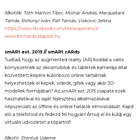
Alkotók:
Tóth Márton Tibor, Molnár András, Marquetant
Tamás, Rohonyi Iván, Páll Tamás, Viskovic Jelena
https://www.facebook.com/ritesexperience
www.kitchenbudapest.hu
smARt est. 2015 // smARt cARds
Tudtad, hogy az augmented reality (AR) kóddal a valós
környezetnek az okosmobilok és tabletek kamerája által
közvetített képére különböző online tartalmak
helyezhetőek el képek, videók, gifek vagy akár 3D-
modellek formájában? Az
smARt est. 2015
csapata ezek
használatával és saját fejlesztésű alkalmazásával
népszerűsíti az offline és online határok elmosódását. Kapd
elő a telefonod és fedezd fel hogyan! Ámulj el és küldj egy
virtuális üdvözletet a tópartról!
Alkotó:
Etentuk Udeme