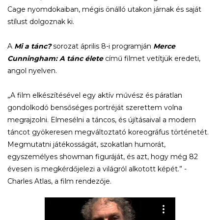
Cage nyomdokaiban, mégis önálló utakon járnak és saját
stílust dolgoznak ki.
A
Mi a tánc?
sorozat április 8-i programján
Merce
Cunningham: A tánc élete
című filmet vetítjük eredeti,
angol nyelven.
„A film elkészítésével egy aktív művész és páratlan
gondolkodó bensőséges portréját szerettem volna
megrajzolni. Elmesélni a táncos, és újításaival a modern
táncot gyökeresen megváltoztató koreográfus történetét.
Megmutatni játékosságát, szokatlan humorát,
egyszemélyes showman figuráját, és azt, hogy még 82
évesen is megkérdőjelezi a világról alkotott képét.” -
Charles Atlas, a film rendezője.