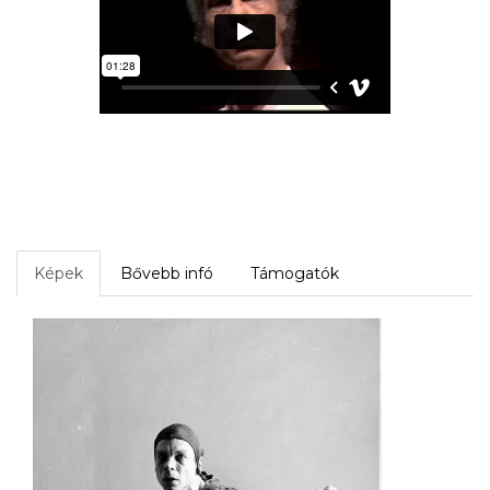
Képek
Bővebb infó
Támogatók