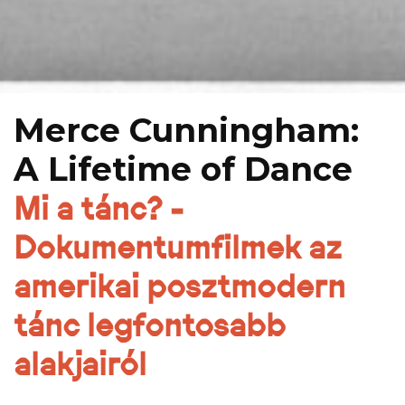
Merce Cunningham:
A Lifetime of Dance
Mi a tánc? -
Dokumentumfilmek az
amerikai posztmodern
tánc legfontosabb
alakjairól