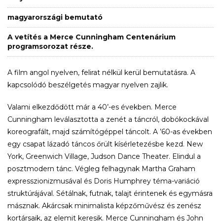
magyarországi bemutató
A vetítés a Merce Cunningham Centenárium
programsorozat része.
A film angol nyelven, felirat nélkül kerül bemutatásra. A
kapcsolódó beszélgetés magyar nyelven zajlik.
Valami elkezdődött már a 40’-es években. Merce
Cunningham leválasztotta a zenét a táncról, dobókockával
koreografált, majd számítógéppel táncolt. A ’60-as években
egy csapat lázadó táncos őrült kísérletezésbe kezd. New
York, Greenwich Village, Judson Dance Theater. Elindul a
posztmodern tánc. Végleg felhagynak Martha Graham
expresszionizmusával és Doris Humphrey téma-variáció
struktúrájával. Sétálnak, futnak, talajt érintenek és egymásra
másznak. Akárcsak minimalista képzőművész és zenész
kortársaik, az elemit keresik. Merce Cunningham és John