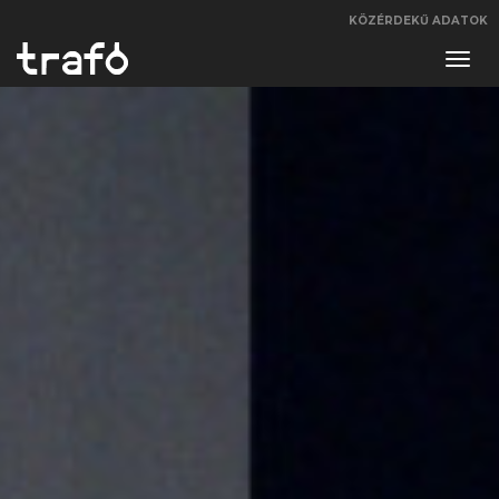
KÖZÉRDEKŰ ADATOK
Navi
váltá