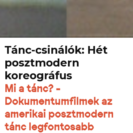
Tánc-csinálók: Hét
posztmodern
koreográfus
Mi a tánc? -
Dokumentumfilmek az
amerikai posztmodern
tánc legfontosabb