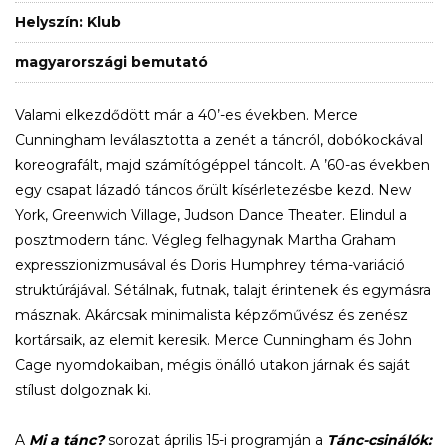
Helyszín: Klub
magyarországi bemutató
Valami elkezdődött már a 40’-es években. Merce
Cunningham leválasztotta a zenét a táncról, dobókockával
koreografált, majd számítógéppel táncolt. A ’60-as években
egy csapat lázadó táncos őrült kísérletezésbe kezd. New
York, Greenwich Village, Judson Dance Theater. Elindul a
posztmodern tánc. Végleg felhagynak Martha Graham
expresszionizmusával és Doris Humphrey téma-variáció
struktúrájával. Sétálnak, futnak, talajt érintenek és egymásra
másznak. Akárcsak minimalista képzőművész és zenész
kortársaik, az elemit keresik. Merce Cunningham és John
Cage nyomdokaiban, mégis önálló utakon járnak és saját
stílust dolgoznak ki.
A
Mi a tánc?
sorozat április 15-i programján a
Tánc-csinálók: