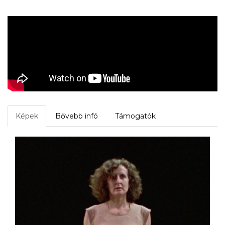
Képek
Bővebb infó
Támogatók