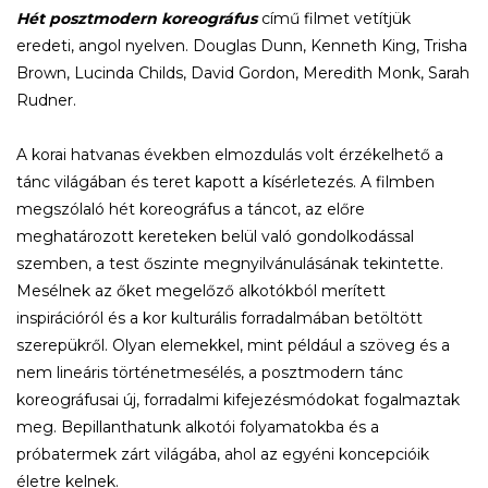
Hét posztmodern koreográfus
című filmet vetítjük
eredeti, angol nyelven. Douglas Dunn, Kenneth King, Trisha
Brown, Lucinda Childs, David Gordon, Meredith Monk, Sarah
Rudner.
A korai hatvanas években elmozdulás volt érzékelhető a
tánc világában és teret kapott a kísérletezés. A filmben
megszólaló hét koreográfus a táncot, az előre
meghatározott kereteken belül való gondolkodással
szemben, a test őszinte megnyilvánulásának tekintette.
Mesélnek az őket megelőző alkotókból merített
inspirációról és a kor kulturális forradalmában betöltött
szerepükről. Olyan elemekkel, mint például a szöveg és a
nem lineáris történetmesélés, a posztmodern tánc
koreográfusai új, forradalmi kifejezésmódokat fogalmaztak
meg. Bepillanthatunk alkotói folyamatokba és a
próbatermek zárt világába, ahol az egyéni koncepcióik
életre kelnek.