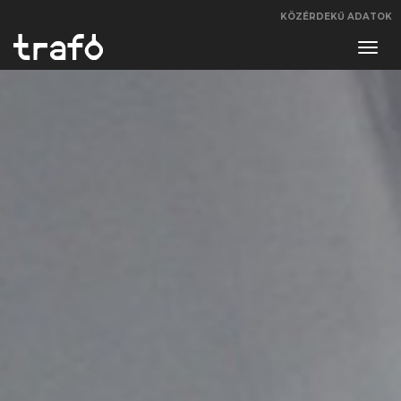
KÖZÉRDEKŰ ADATOK
Navi
váltá