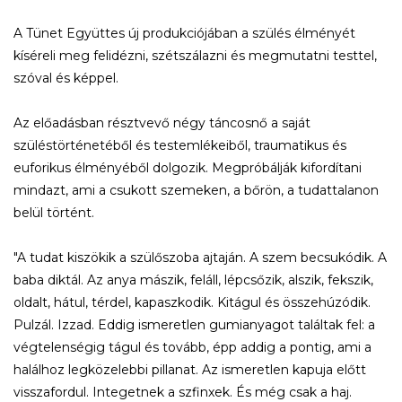
A Tünet Együttes új produkciójában a szülés élményét
kíséreli meg felidézni, szétszálazni és megmutatni testtel,
szóval és képpel.
Az előadásban résztvevő négy táncosnő a saját
szüléstörténetéből és testemlékeiből, traumatikus és
euforikus élményéből dolgozik. Megpróbálják kifordítani
mindazt, ami a csukott szemeken, a bőrön, a tudattalanon
belül történt.
"A tudat kiszökik a szülőszoba ajtaján. A szem becsukódik. A
baba diktál. Az anya mászik, feláll, lépcsőzik, alszik, fekszik,
oldalt, hátul, térdel, kapaszkodik. Kitágul és összehúzódik.
Pulzál. Izzad. Eddig ismeretlen gumianyagot találtak fel: a
végtelenségig tágul és tovább, épp addig a pontig, ami a
halálhoz legközelebbi pillanat. Az ismeretlen kapuja előtt
visszafordul. Integetnek a szfinxek. És még csak a haj.