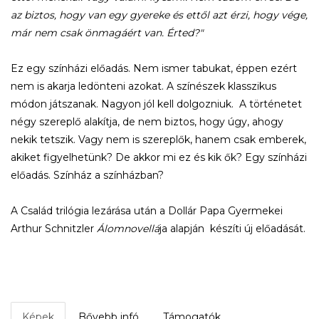
az biztos, hogy van egy gyereke és ettől azt érzi, hogy vége,
már nem csak önmagáért van. Érted?"
Ez egy színházi előadás. Nem ismer tabukat, éppen ezért
nem is akarja ledönteni azokat. A színészek klasszikus
módon játszanak. Nagyon jól kell dolgozniuk. A történetet
négy szereplő alakítja, de nem biztos, hogy úgy, ahogy
nekik tetszik. Vagy nem is szereplők, hanem csak emberek,
akiket figyelhetünk? De akkor mi ez és kik ők? Egy színházi
előadás. Színház a színházban?
A Család trilógia lezárása után a Dollár Papa Gyermekei
Arthur Schnitzler
Álomnovellá
ja alapján készíti új előadását.
Képek
Bővebb infó
Támogatók