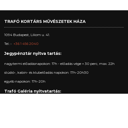
TRAFÓ KORTÁRS MŰVÉSZETEK HÁZA
1094 Budapest, Liliom u. 41.
Tel.:
+36 1 456 2040
Jegypénztár nyitva tartás:
nagytermi előadásnapokon: 17h - előadás vége + 30 perc, max. 22h
stúdió-, kabin- és klubelőadás napokon: 17h-20h30
egyéb napokon: 17h-20h
Trafó Galéria nyitvatartás:
Nyitva: kedd-vasárnap: 16h-19h
Előadási napokon 16-22h.
Hétfőnként zárva.