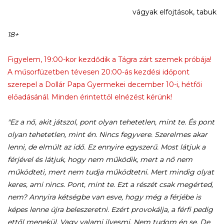
vágyak elfojtások, tabuk
18+
Figyelem, 19:00-kor kezdődik a Tágra zárt szemek próbája!
A műsorfüzetben tévesen 20:00-ás kezdési időpont
szerepel a Dollár Papa Gyermekei december 10-i, hétfői
előadásánál. Minden érintettől elnézést kérünk!
"Ez a nő, akit játszol, pont olyan tehetetlen, mint te. És pont
olyan tehetetlen, mint én. Nincs fegyvere. Szerelmes akar
lenni, de elmúlt az idő. Ez ennyire egyszerű. Most látjuk a
férjével és látjuk, hogy nem működik, mert a nő nem
működteti, mert nem tudja működtetni. Mert mindig olyat
keres, ami nincs. Pont, mint te. Ezt a részét csak megérted,
nem? Annyira kétségbe van esve, hogy még a férjébe is
képes lenne újra beleszeretni. Ezért provokálja, a férfi pedig
ettől menekül. Vagy valami ilyesmi. Nem tudom én se. De