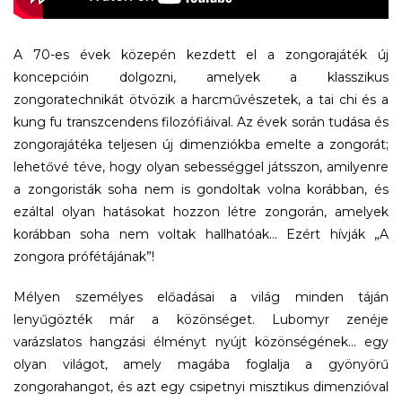
A 70-es évek közepén kezdett el a zongorajáték új
koncepcióin dolgozni, amelyek a klasszikus
zongoratechnikát ötvözik a harcművészetek, a tai chi és a
kung fu transzcendens filozófiáival. Az évek során tudása és
zongorajátéka teljesen új dimenziókba emelte a zongorát;
lehetővé téve, hogy olyan sebességgel játsszon, amilyenre
a zongoristák soha nem is gondoltak volna korábban, és
ezáltal olyan hatásokat hozzon létre zongorán, amelyek
korábban soha nem voltak hallhatóak… Ezért hívják „A
zongora prófétájának”!
Mélyen személyes előadásai a világ minden táján
lenyűgözték már a közönséget. Lubomyr zenéje
varázslatos hangzási élményt nyújt közönségének… egy
olyan világot, amely magába foglalja a gyönyörű
zongorahangot, és azt egy csipetnyi misztikus dimenzióval