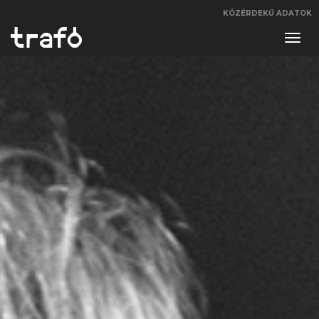
KÖZÉRDEKŰ ADATOK
Navi
váltá