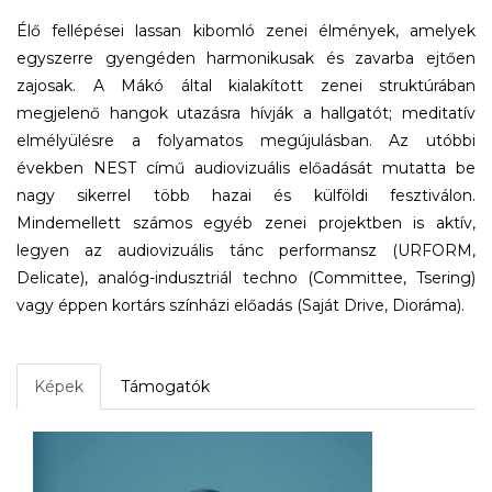
Élő fellépései lassan kibomló zenei élmények, amelyek
egyszerre gyengéden harmonikusak és zavarba ejtően
zajosak. A Mákó által kialakított zenei struktúrában
megjelenő hangok utazásra hívják a hallgatót; meditatív
elmélyülésre a folyamatos megújulásban. Az utóbbi
években NEST című audiovizuális előadását mutatta be
nagy sikerrel több hazai és külföldi fesztiválon.
Mindemellett számos egyéb zenei projektben is aktív,
legyen az audiovizuális tánc performansz (URFORM,
Delicate), analóg-indusztriál techno (Committee, Tsering)
vagy éppen kortárs színházi előadás (Saját Drive, Dioráma).
Képek
Támogatók