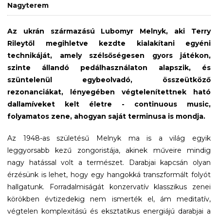
Nagyterem
Az ukrán származású Lubomyr Melnyk, aki Terry
Rileytől megihletve kezdte kialakítani egyéni
technikáját, amely szélsőségesen gyors játékon,
szinte állandó pedálhasználaton alapszik, és
szüntelenül egybeolvadó, összeütköző
rezonanciákat, lényegében végtelenítettnek ható
dallamíveket kelt életre - continuous music,
folyamatos zene, ahogyan saját terminusa is mondja.
Az 1948-as születésű Melnyk ma is a világ egyik
leggyorsabb kezű zongoristája, akinek műveire mindig
nagy hatással volt a természet. Darabjai kapcsán olyan
érzésünk is lehet, hogy egy hangokká transzformált folyót
hallgatunk. Forradalmiságát konzervatív klasszikus zenei
körökben évtizedekig nem ismerték el, ám meditatív,
végtelen komplexitású és eksztatikus energiájú darabjai a