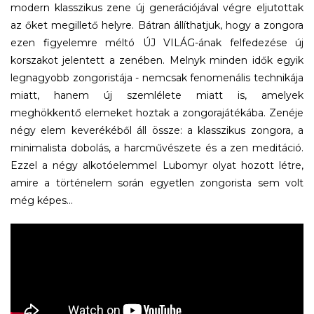
modern klasszikus zene új generációjával végre eljutottak
az őket megillető helyre. Bátran állíthatjuk, hogy a zongora
ezen figyelemre méltó ÚJ VILÁG-ának felfedezése új
korszakot jelentett a zenében. Melnyk minden idők egyik
legnagyobb zongoristája - nemcsak fenomenális technikája
miatt, hanem új szemlélete miatt is, amelyek
meghökkentő elemeket hoztak a zongorajátékába. Zenéje
négy elem keverékéből áll össze: a klasszikus zongora, a
minimalista dobolás, a harcművészete és a zen meditáció.
Ezzel a négy alkotóelemmel Lubomyr olyat hozott létre,
amire a történelem során egyetlen zongorista sem volt
még képes…