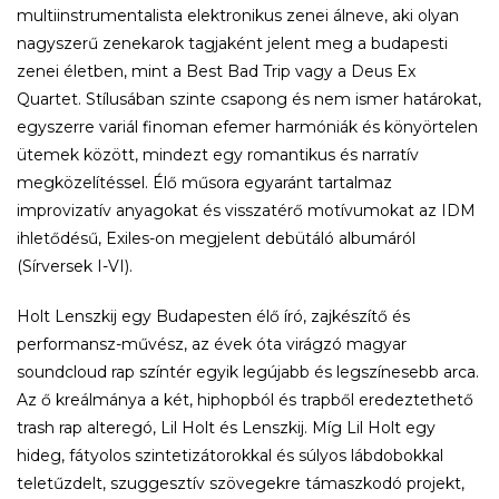
multiinstrumentalista elektronikus zenei álneve, aki olyan
nagyszerű zenekarok tagjaként jelent meg a budapesti
zenei életben, mint a Best Bad Trip vagy a Deus Ex
Quartet. Stílusában szinte csapong és nem ismer határokat,
egyszerre variál finoman efemer harmóniák és könyörtelen
ütemek között, mindezt egy romantikus és narratív
megközelítéssel. Élő műsora egyaránt tartalmaz
improvizatív anyagokat és visszatérő motívumokat az IDM
ihletődésű, Exiles-on megjelent debütáló albumáról
(Sírversek I-VI).
Holt Lenszkij egy Budapesten élő író, zajkészítő és
performansz-művész, az évek óta virágzó magyar
soundcloud rap színtér egyik legújabb és legszínesebb arca.
Az ő kreálmánya a két, hiphopból és trapből eredeztethető
trash rap alteregó, Lil Holt és Lenszkij. Míg Lil Holt egy
hideg, fátyolos szintetizátorokkal és súlyos lábdobokkal
teletűzdelt, szuggesztív szövegekre támaszkodó projekt,