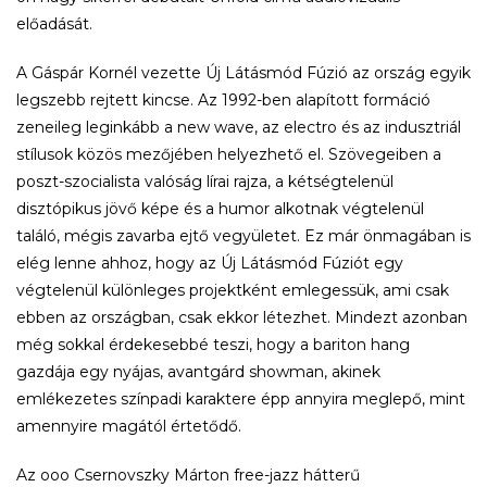
előadását.
A Gáspár Kornél vezette Új Látásmód Fúzió az ország egyik
legszebb rejtett kincse. Az 1992-ben alapított formáció
zeneileg leginkább a new wave, az electro és az indusztriál
stílusok közös mezőjében helyezhető el. Szövegeiben a
poszt-szocialista valóság lírai rajza, a kétségtelenül
disztópikus jövő képe és a humor alkotnak végtelenül
találó, mégis zavarba ejtő vegyületet. Ez már önmagában is
elég lenne ahhoz, hogy az Új Látásmód Fúziót egy
végtelenül különleges projektként emlegessük, ami csak
ebben az országban, csak ekkor létezhet. Mindezt azonban
még sokkal érdekesebbé teszi, hogy a bariton hang
gazdája egy nyájas, avantgárd showman, akinek
emlékezetes színpadi karaktere épp annyira meglepő, mint
amennyire magától értetődő.
Az ooo Csernovszky Márton free-jazz hátterű