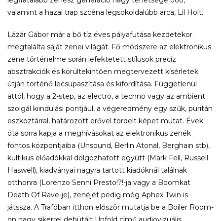
legfiatalabb zenész generáció nagy tehetsége ooo,
valamint a hazai trap szcéna legsokoldalúbb arca, Lil Holt.
Lázár Gábor már a bő tíz éves pályafutása kezdetekor
megtalálta saját zenei világát. Fő módszere az elektronikus
zene történelme során lefektetett stílusok precíz
absztrakciók és körültekintően megtervezett kísérletek
útján történő lecsupaszítása és kifordítása. Függetlenül
attól, hogy a 2-step, az electro, a techno vagy az ambient
szolgál kiindulási pontjául, a végeredmény egy szűk, puritán
eszköztárral, határozott erővel tördelt képet mutat. Évek
óta sorra kapja a meghívásokat az elektronikus zenék
fontos központjaiba (Unsound, Berlin Atonal, Berghain stb),
kultikus előadókkal dolgozhatott együtt (Mark Fell, Russell
Haswell), kiadványai nagyra tartott kiadóknál találnak
otthonra (Lorenzo Senni Presto!?!-ja vagy a Boomkat
Death Of Rave-je), zenéjét pedig még Aphex Twin is
játssza. A Trafóban itthon először mutatja be a Boiler Room-
on nagy sikerrel debütált Unfold című audiovizuális