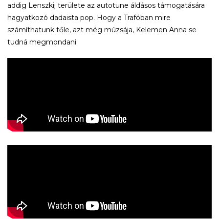
addig Lenszkij területe az autotune áldásos támogatására
hagyatkozó dadaista pop. Hogy a Trafóban mire
számíthatunk tőle, azt még múzsája, Kelemen Anna se
tudná megmondani.