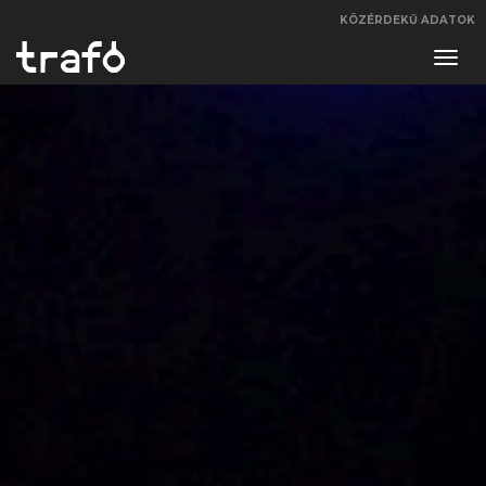
KÖZÉRDEKŰ ADATOK
Navi
váltá