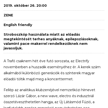
2019. október 26. 20:00
ZENE
English friendly
Stroboszkóp használata miatt az előadás
megtekintését terhes anyáknak, epilepsziásoknak,
valamint pace-makerrel rendelkezőknek nem
javasoljuk.
A Trafó csaknem hét éve futó sorozata, az Electrify
novemberben a huszadik eseményéhez ér. A kerek szám
alkalmából különböző generációk és színterek magyar
előadói töltik majd meg a koncerttermet.
Fellép az analitikus klubzenéjével nemzetközi hírnevet
szerző Lázár Gábor, a new wave, electro és indusztriál
összetéveszthetetlen hangja, az Új Látásmód Fúzió, a