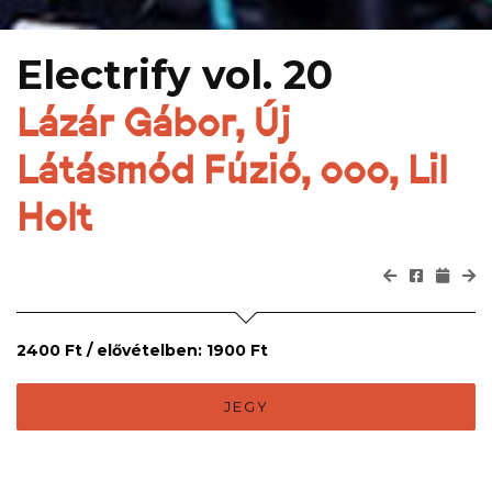
Electrify vol. 20
Lázár Gábor, Új
Látásmód Fúzió, ooo, Lil
Holt
2400 Ft / elővételben: 1900 Ft
JEGY