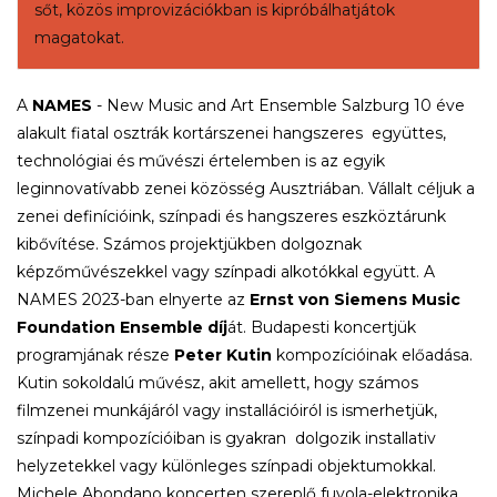
sőt, közös improvizációkban is kipróbálhatjátok
magatokat.
A
NAMES
- New Music and Art Ensemble Salzburg 10 éve
alakult fiatal osztrák kortárszenei hangszeres együttes,
technológiai és művészi értelemben is az egyik
leginnovatívabb zenei közösség Ausztriában. Vállalt céljuk a
zenei definícióink, színpadi és hangszeres eszköztárunk
kibővítése. Számos projektjükben dolgoznak
képzőművészekkel vagy színpadi alkotókkal együtt. A
NAMES 2023-ban elnyerte az
Ernst von Siemens Music
Foundation Ensemble díj
át. Budapesti koncertjük
programjának része
Peter Kutin
kompozícióinak előadása.
Kutin sokoldalú művész, akit amellett, hogy számos
filmzenei munkájáról vagy installációiról is ismerhetjük,
színpadi kompozícióiban is gyakran dolgozik installativ
helyzetekkel vagy különleges színpadi objektumokkal.
Michele Abondano koncerten szereplő fuvola-elektronika