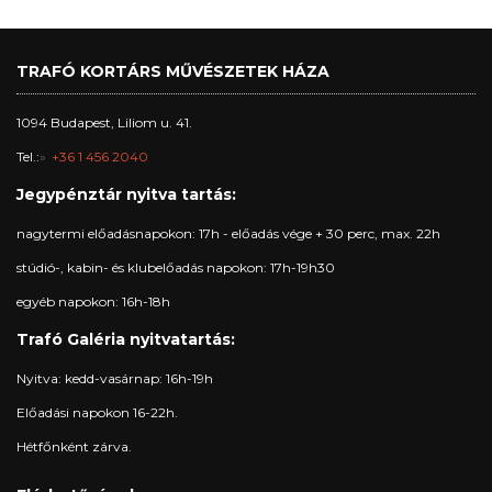
TRAFÓ KORTÁRS MŰVÉSZETEK HÁZA
1094 Budapest, Liliom u. 41.
Tel.:
+36 1 456 2040
Jegypénztár nyitva tartás:
nagytermi előadásnapokon: 17h - előadás vége + 30 perc, max. 22h
stúdió-, kabin- és klubelőadás napokon: 17h-19h30
egyéb napokon: 16h-18h
Trafó Galéria nyitvatartás:
Nyitva: kedd-vasárnap: 16h-19h
Előadási napokon 16-22h.
Hétfőnként zárva.