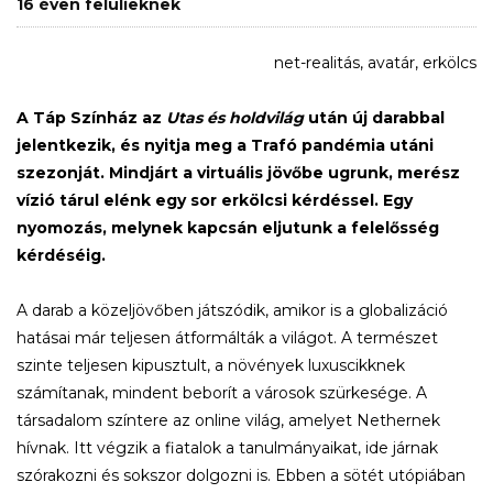
16 éven felülieknek
net-realitás, avatár, erkölcs
A Táp Színház az
Utas és holdvilág
után új darabbal
jelentkezik, és nyitja meg a Trafó pandémia utáni
szezonját. Mindjárt a virtuális jövőbe ugrunk, merész
vízió tárul elénk egy sor erkölcsi kérdéssel. Egy
nyomozás, melynek kapcsán eljutunk a felelősség
kérdéséig.
A darab a közeljövőben játszódik, amikor is a globalizáció
hatásai már teljesen átformálták a világot. A természet
szinte teljesen kipusztult, a növények luxuscikknek
számítanak, mindent beborít a városok szürkesége. A
társadalom színtere az online világ, amelyet Nethernek
hívnak. Itt végzik a fiatalok a tanulmányaikat, ide járnak
szórakozni és sokszor dolgozni is. Ebben a sötét utópiában