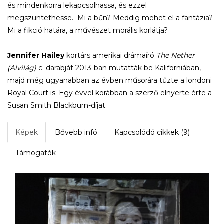
és mindenkorra lekapcsolhassa, és ezzel
megszüntethesse. Mi a bűn? Meddig mehet el a fantázia?
Mi a fikció határa, a művészet morális korlátja?
Jennifer Hailey
kortárs amerikai drámaíró
The Nether
(Alvilág)
c. darabját 2013-ban mutatták be Kaliforniában,
majd még ugyanabban az évben műsorára tűzte a londoni
Royal Court is. Egy évvel korábban a szerző elnyerte érte a
Susan Smith Blackburn-díjat.
Képek
Bővebb infó
Kapcsolódó cikkek (9)
Támogatók