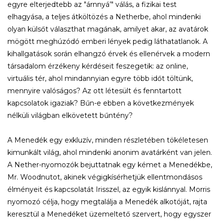
egyre elterjedtebb az "árnnyá’" válás, a fizikai test
elhagyása, a teljes átköltözés a Netherbe, ahol mindenki
olyan külsőt választhat magának, amilyet akar, az avatárok
mögött meghúzódó emberi lények pedig láthatatlanok. A
kihallgatások során elhangzó érvek és ellenérvek a modern
társadalom érzékeny kérdéseit feszegetik: az online,
virtuális tér, ahol mindannyian egyre több időt töltünk,
mennyire valóságos? Az ott létesült és fenntartott
kapcsolatok igaziak? Bűn-e ebben a következmények
nélküli világban elkövetett bűntény?
A Menedék egy exkluzív, minden részletében tökéletesen
kimunkált világ, ahol mindenki anonim avatárként van jelen.
A Nether-nyomozók bejuttatnak egy kémet a Menedékbe,
Mr. Woodnutot, akinek végigkísérhetjük ellentmondásos
élményeit és kapcsolatát Irisszel, az egyik kislánnyal. Morris
nyomozó célja, hogy megtalálja a Menedék alkotóját, rajta
keresztül a Menedéket üzemeltető szervert, hogy egyszer