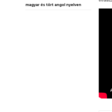
elválas
magyar és tört angol nyelven