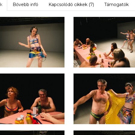
k
Bővebb infó
Kapcsolódó cikkek (7)
Támogatók