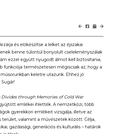
árja és előkészítse a lelket az éjszakai
gyenek benne túlontúl bonyolult cselekményszálak
m ezzel együtt nyugodt álmot kell biztosítania,
bb funkciója természetesen mégiscsak az, hogy a
sti műsorunkban keletre utazunk. Ehhez jó
 Sugár!
he Divides through Memories of Cold War
yűjtött emlékei ihlették. A nemzetközi, több
ágok gyerekkori emlékeit vizsgálja, illetve az
terület, valamint a művészetek között. Célja,
ai, gazdasági, generációs és kulturális – határok