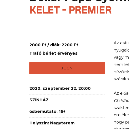
KELET - PREMIER
Az esti
2800 Ft / diák: 2200 Ft
nyugalo
Trafó bérlet érvényes
vagy mé
nem leh
JEGY
nézőink
szórako
2020. szeptember 22. 20:00
Az elő
SZÍNHÁZ
Childh
szakter
ősbemutató, 16+
emlékek
hogy pá
Helyszín: Nagyterem