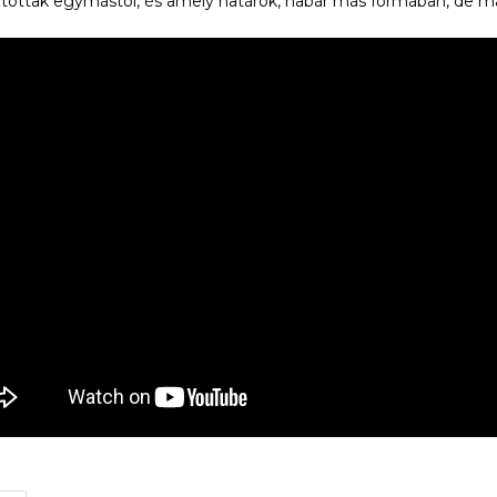
ztottak egymástól, és amely határok, habár más formában, de ma