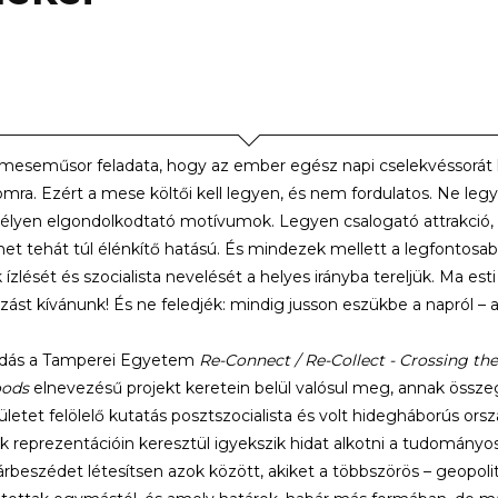
 meseműsor feladata, hogy az ember egész napi cselekvéssorát lez
mra. Ezért a mese költői kell legyen, és nem fordulatos. Ne le
lyen elgondolkodtató motívumok. Legyen csalogató attrakció, á
et tehát túl élénkítő hatású. És mindezek mellett a legfontosa
 ízlését és szocialista nevelését a helyes irányba tereljük. Ma e
zást kívánunk! És ne feledjék: mindig jusson eszükbe a napról – a
adás a Tamperei Egyetem
Re-Connect / Re-Collect - Crossing t
oods
elnevezésű projekt keretein belül valósul meg, annak összeg
ületet felölelő kutatás posztszocialista és volt hidegháborús orsz
 reprezentációin keresztül igyekszik hidat alkotni a tudományos 
rbeszédet létesítsen azok között, akiket a többszörös – geopolitik