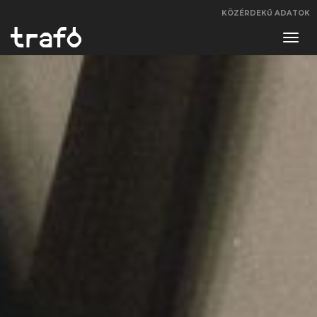
KÖZÉRDEKŰ ADATOK
Navi
váltá