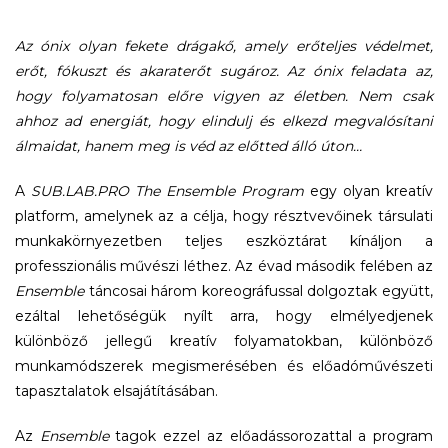
Az ónix olyan fekete drágakő, amely erőteljes védelmet,
erőt, fókuszt és akaraterőt sugároz. Az ónix feladata az,
hogy folyamatosan előre vigyen az életben. Nem csak
ahhoz ad energiát, hogy elindulj és elkezd megvalósítani
álmaidat, hanem meg is véd az előtted álló úton…
A
SUB.LAB.PRO The Ensemble Program
egy olyan kreatív
platform, amelynek az a célja, hogy résztvevőinek társulati
munkakörnyezetben teljes eszköztárat kínáljon a
professzionális művészi léthez. Az évad második felében az
Ensemble
táncosai három koreográfussal dolgoztak együtt,
ezáltal lehetőségük nyílt arra, hogy elmélyedjenek
különböző jellegű kreatív folyamatokban, különböző
munkamódszerek megismerésében és előadóművészeti
tapasztalatok elsajátításában.
Az
Ensemble
tagok ezzel az előadássorozattal a program