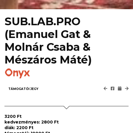
SUB.LAB.PRO
(Emanuel Gat &
Molnár Csaba &
Mészáros Máté)
Onyx
TÁMOGATÓI JEGY
3200 Ft
kedvezményes: 2800 Ft
diák: 2200 Ft