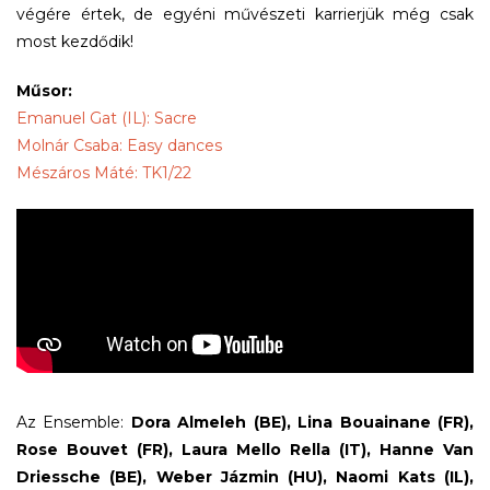
végére értek, de egyéni művészeti karrierjük még csak
most kezdődik!
Műsor:
Emanuel Gat (IL): Sacre
Molnár Csaba: Easy dances
Mészáros Máté: TK1/22
Az Ensemble:
Dora Almeleh (BE), Lina Bouainane (FR),
Rose Bouvet (FR), Laura Mello Rella (IT), Hanne Van
Driessche (BE), Weber Jázmin (HU), Naomi Kats (IL),