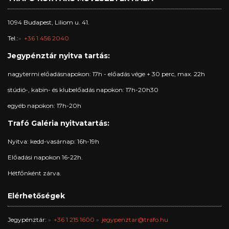
1094 Budapest, Liliom u. 41.
Tel.:
+36 1 456 2040
Jegypénztár nyitva tartás:
nagytermi előadásnapokon: 17h - előadás vége + 30 perc, max. 22h
stúdió-, kabin- és klubelőadás napokon: 17h-20h30
egyéb napokon: 17h-20h
Trafó Galéria nyitvatartás:
Nyitva: kedd-vasárnap: 16h-19h
Előadási napokon 16-22h.
Hétfőnként zárva.
Elérhetőségek
Jegypénztár:
+36 1 215 1600
jegypenztar@trafo.hu