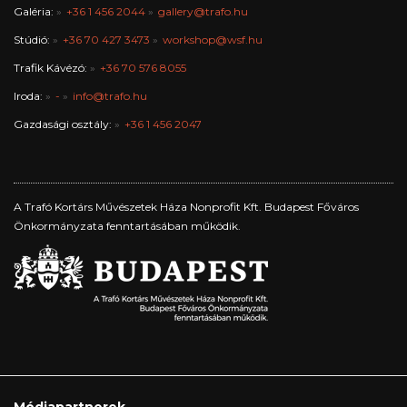
Galéria:
+36 1 456 2044
gallery@trafo.hu
Stúdió:
+36 70 427 3473
workshop@wsf.hu
Trafik Kávézó:
+36 70 576 8055
Iroda:
-
info@trafo.hu
Gazdasági osztály:
+36 1 456 2047
A Trafó Kortárs Művészetek Háza Nonprofit Kft. Budapest Főváros
Önkormányzata fenntartásában működik.