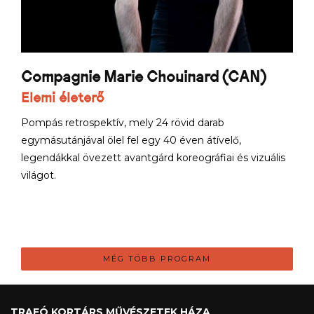
Compagnie Marie Chouinard (CAN)
Elemi életerő
Pompás retrospektív, mely 24 rövid darab
egymásutánjával ölel fel egy 40 éven átívelő,
legendákkal övezett avantgárd koreográfiai és vizuális
világot.
MÉG TÖBB PROGRAM
TRAFÓ KORTÁRS MŰVÉSZETEK HÁZA