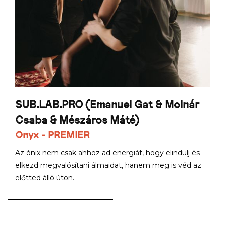
SUB.LAB.PRO (Emanuel Gat & Molnár
Csaba & Mészáros Máté)
Onyx - PREMIER
Az ónix nem csak ahhoz ad energiát, hogy elindulj és
elkezd megvalósítani álmaidat, hanem meg is véd az
előtted álló úton.