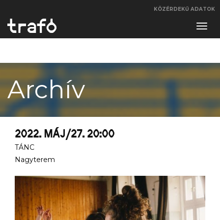
KÖZÉRDEKŰ ADATOK
Navi
váltá
Archív
2022. MÁJ/27. 20:00
TÁNC
Nagyterem