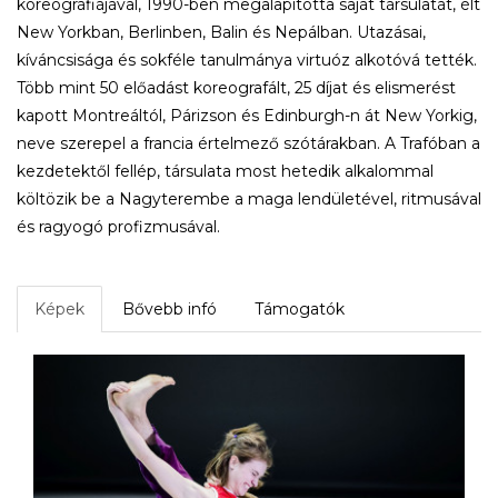
koreográfiájával, 1990-ben megalapította saját társulatát, élt
New Yorkban, Berlinben, Balin és Nepálban. Utazásai,
kíváncsisága és sokféle tanulmánya virtuóz alkotóvá tették.
Több mint 50 előadást koreografált, 25 díjat és elismerést
kapott Montreáltól, Párizson és Edinburgh-n át New Yorkig,
neve szerepel a francia értelmező szótárakban. A Trafóban a
kezdetektől fellép, társulata most hetedik alkalommal
költözik be a Nagyterembe a maga lendületével, ritmusával
és ragyogó profizmusával.
Képek
Bővebb infó
Támogatók