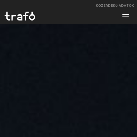
KÖZÉRDEKŰ ADATOK
Navi
váltá