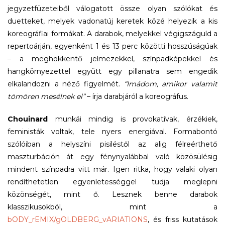
jegyzetfüzeteiből válogatott össze olyan szólókat és
duetteket, melyek vadonatúj keretek közé helyezik a kis
koreográfiai formákat. A darabok, melyekkel végigszáguld a
repertoárján, egyenként 1 és 13 perc közötti hosszúságúak
– a meghökkentő jelmezekkel, színpadképekkel és
hangkörnyezettel együtt egy pillanatra sem engedik
elkalandozni a néző figyelmét.
“Imádom, amikor valamit
tömören mesélnek el”
– írja darabjáról a koreográfus.
Chouinard
munkái mindig is provokatívak, érzékiek,
feministák voltak, tele nyers energiával. Formabontó
szólóiban a helyszíni pisiléstől az alig félreérthető
maszturbáción át egy fénynyalábbal való közösülésig
mindent színpadra vitt már. Igen ritka, hogy valaki olyan
rendíthetetlen egyenletességgel tudja meglepni
közönségét, mint ő. Lesznek benne darabok
klasszikusokból, mint a
bODY_rEMIX/gOLDBERG_vARIATIONS
, és friss kutatások