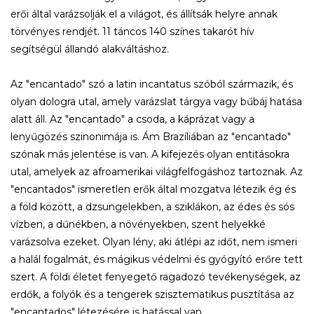
erői által varázsolják el a világot, és állítsák helyre annak
törvényes rendjét. 11 táncos 140 színes takarót hív
segítségül állandó alakváltáshoz.
Az "encantado" szó a latin incantatus szóból származik, és
olyan dologra utal, amely varázslat tárgya vagy bűbáj hatása
alatt áll. Az "encantado" a csoda, a káprázat vagy a
lenyűgözés szinonimája is. Ám Brazíliában az "encantado"
szónak más jelentése is van. A kifejezés olyan entitásokra
utal, amelyek az afroamerikai világfelfogáshoz tartoznak. Az
"encantados" ismeretlen erők által mozgatva létezik ég és
a föld között, a dzsungelekben, a sziklákon, az édes és sós
vízben, a dűnékben, a növényekben, szent helyekké
varázsolva ezeket. Olyan lény, aki átlépi az időt, nem ismeri
a halál fogalmát, és mágikus védelmi és gyógyító erőre tett
szert. A földi életet fenyegető ragadozó tevékenységek, az
erdők, a folyók és a tengerek szisztematikus pusztítása az
"encantados" létezésére is hatással van.