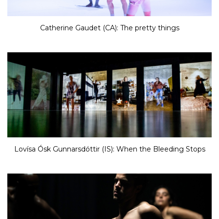
Catherine Gaudet (CA): The pretty things
Lovísa Ósk Gunnarsdóttir (IS): When the Bleeding Stops