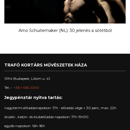
Arno Schuitemaker (NL): 30 jelenés a sötétből
TRAFÓ KORTÁRS MŰVÉSZETEK HÁZA
1094 Budapest, Liliom u. 41.
Tel.:
+36 1 456 2040
Jegypénztár nyitva tartás:
nagytermi előadásnapokon: 17h - előadás vége + 30 perc, max. 22h
stúdió-, kabin- és klubelőadás napokon: 17h-19h30
egyéb napokon: 16h-18h