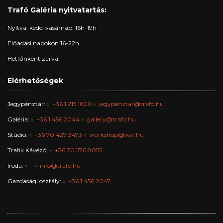
Trafó Galéria nyitvatartás:
Nyitva: kedd-vasárnap: 16h-19h
Előadási napokon 16-22h.
Hétfőnként zárva.
Elérhetőségek
Jegypénztár:
+36 1 215 1600
jegypenztar@trafo.hu
Galéria:
+36 1 456 2044
gallery@trafo.hu
Stúdió:
+36 70 427 3473
workshop@wsf.hu
Trafik Kávézó:
+36 70 576 8055
Iroda:
-
info@trafo.hu
Gazdasági osztály:
+36 1 456 2047