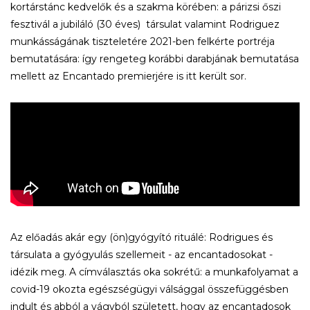
kortárstánc kedvelők és a szakma körében: a párizsi őszi
fesztivál a jubiláló (30 éves) társulat valamint Rodriguez
munkásságának tiszteletére 2021-ben felkérte portréja
bemutatására: így rengeteg korábbi darabjának bemutatása
mellett az Encantado premierjére is itt került sor.
Az előadás akár egy (ön)gyógyító rituálé: Rodrigues és
társulata a gyógyulás szellemeit - az encantadosokat -
idézik meg. A címválasztás oka sokrétű: a munkafolyamat a
covid-19 okozta egészségügyi válsággal összefüggésben
indult és abból a vágyból született, hogy az encantadosok