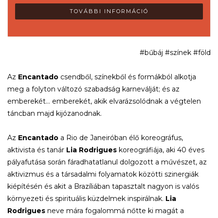
TOVÁBBI INFORMÁCIÓ
#bűbáj #színek #föld
Az
Encantado
csendből, színekből és formákból alkotja
meg a folyton változó szabadság karneválját; és az
emberekét… emberekét, akik elvarázsolódnak a végtelen
táncban majd kijózanodnak.
Az
Encantado
a Rio de Janeiróban élő koreográfus,
aktivista és tanár
Lia Rodrigues
koreográfiája, aki 40 éves
pályafutása során fáradhatatlanul dolgozott a művészet, az
aktivizmus és a társadalmi folyamatok közötti szinergiák
kiépítésén és akit a Brazíliában tapasztalt nagyon is valós
környezeti és spirituális küzdelmek inspirálnak.
Lia
Rodrigues
neve mára fogalommá nőtte ki magát a