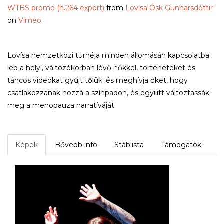
WTBS promo (h.264 export)
from
Lovísa Ósk Gunnarsdóttir
on
Vimeo
.
Lovísa nemzetközi turnéja minden állomásán kapcsolatba
lép a helyi, változókorban lévő nőkkel, történeteket és
táncos videókat gyűjt tőlük; és meghívja őket, hogy
csatlakozzanak hozzá a színpadon, és együtt változtassák
meg a menopauza narratíváját.
Képek
Bővebb infó
Stáblista
Támogatók