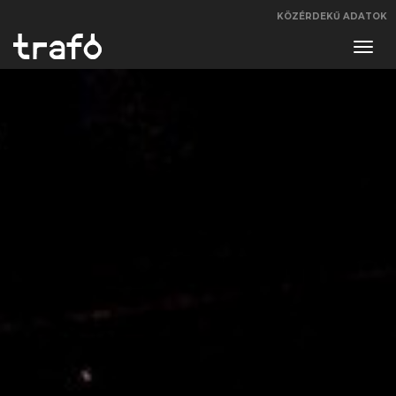
KÖZÉRDEKŰ ADATOK
Navi
váltá