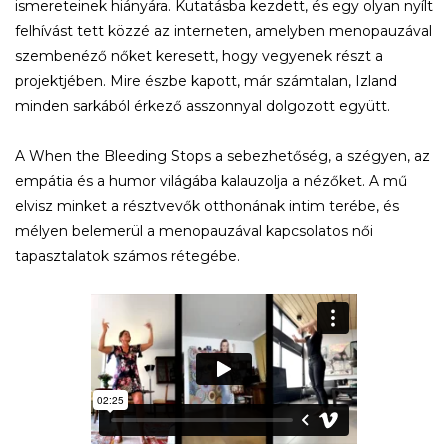
ismereteinek hiányára. Kutatásba kezdett, és egy olyan nyílt
felhívást tett közzé az interneten, amelyben menopauzával
szembenéző nőket keresett, hogy vegyenek részt a
projektjében. Mire észbe kapott, már számtalan, Izland
minden sarkából érkező asszonnyal dolgozott együtt.
A When the Bleeding Stops a sebezhetőség, a szégyen, az
empátia és a humor világába kalauzolja a nézőket. A mű
elvisz minket a résztvevők otthonának intim terébe, és
mélyen belemerül a menopauzával kapcsolatos női
tapasztalatok számos rétegébe.