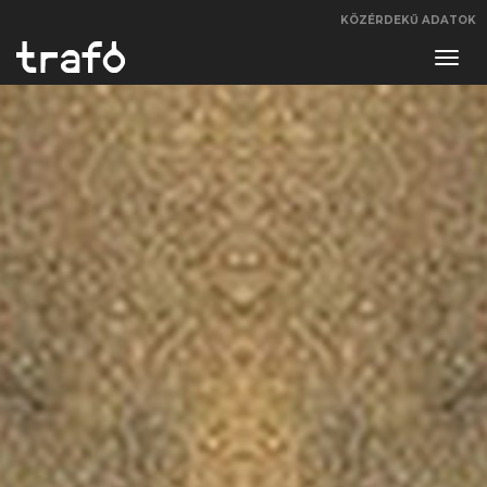
KÖZÉRDEKŰ ADATOK
Navi
váltá