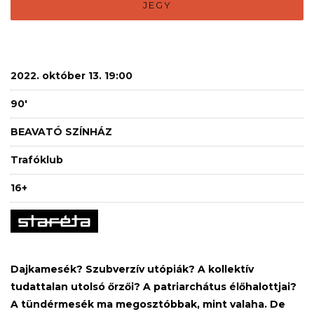
JEGY
2022. október 13. 19:00
90'
BEAVATÓ SZÍNHÁZ
Trafóklub
16+
Dajkamesék? Szubverzív utópiák? A kollektív
tudattalan utolsó őrzői? A patriarchátus élőhalottjai?
A tündérmesék ma megosztóbbak, mint valaha. De