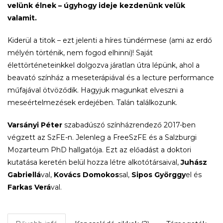
velünk élnek – úgyhogy ideje kezdenünk velük
valamit.
Kiderül a titok – ezt jelenti a híres tündérmese (ami az erdő
mélyén történik, nem fogod elhinni)! Saját
élettörténeteinkkel dolgozva járatlan útra lépünk, ahol a
beavató színház a meseterápiával és a lecture performance
műfajával ötvöződik. Hagyjuk magunkat elveszni a
meseértelmezések erdejében. Talán találkozunk.
Varsányi Péter
szabadúszó színházrendező 2017-ben
végzett az SzFE-n. Jelenleg a FreeSzFE és a Salzburgi
Mozarteum PhD hallgatója. Ezt az előadást a doktori
kutatása keretén belül hozza létre alkotótársaival,
Juhász
Gabriellá
val,
Kovács Domokos
sal,
Sipos Györggy
el és
Farkas Verá
val.