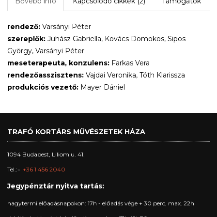
Bővebb infó
Kapcsolódó cikkek (2)
Támogatók
rendező:
Varsányi Péter
szereplők:
Juhász Gabriella, Kovács Domokos, Sipos
György, Varsányi Péter
meseterapeuta, konzulens:
Farkas Vera
rendezőasszisztens:
Vajdai Veronika, Tóth Klarissza
produkciós vezető:
Mayer Dániel
TRAFÓ KORTÁRS MŰVÉSZETEK HÁZA
1094 Budapest, Liliom u. 41.
Tel.:
+36 1 456 2040
Jegypénztár nyitva tartás:
nagytermi előadásnapokon: 17h - előadás vége + 30 perc, max. 22h