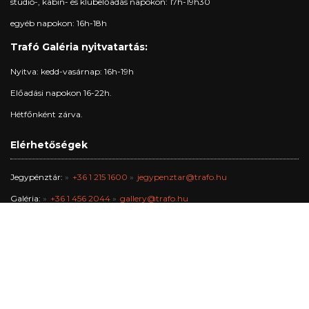
stúdió-, kabin- és klubelőadás napokon: 17h-19h30
egyéb napokon: 16h-18h
Trafó Galéria nyitvatartás:
Nyitva: kedd-vasárnap: 16h-19h
Előadási napokon 16-22h.
Hétfőnként zárva.
Elérhetőségek
Jegypénztár:
+36 1 215 1600
jegypenztar@trafo.hu
Galéria:
+36 1 456 2044
gallery@trafo.hu
Stúdió:
+36 70 427 3473
workshop@wsf.hu
Trafik Kávézó:
+36 70 576 8055
Iroda:
-
info@trafo.hu
Gazdasági osztály:
+36 1 456 2047