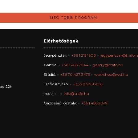
MÉG TÖBB PROGRAM
Elérhetőségek
Jegypénztár:
+36 1 215 1600
jegypenztar@trafo.
Galéria:
+36 1 456 2044
gallery@trafo.hu
Stúdió:
+36 70 427 3473
workshop@wsf.hu
Trafik Kávézó:
+36 70 576 8055
ax. 22h
Iroda:
-
info@trafo.hu
Gazdasági osztály:
+36 1 456 2047