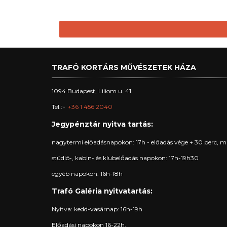
TRAFÓ KORTÁRS MŰVÉSZETEK HÁZA
1094 Budapest, Liliom u. 41.
Tel.:
+36 1 456 2040
Jegypénztár nyitva tartás:
nagytermi előadásnapokon: 17h - előadás vége + 30 perc, m
stúdió-, kabin- és klubelőadás napokon: 17h-19h30
egyéb napokon: 16h-18h
Trafó Galéria nyitvatartás:
Nyitva: kedd-vasárnap: 16h-19h
Előadási napokon 16-22h.