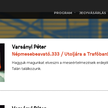
PROGRAM
JEGYVÁSÁRLÁS
Varsányi Péter
Népmesebeavató.333 / Utoljára a Trafóban
Hagyjuk magunkat elveszni a meseértelmezések erdejé
Talán találkozunk.