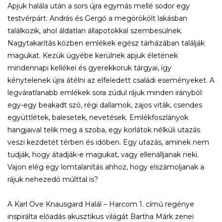
Apjuk halála után a sors újra egymás mellé sodor egy
testvérpárt. András és Gergő a megörökölt lakásban
találkozik, ahol áldatlan állapotokkal szembesülnek.
Nagytakarítás közben emlékek egész tárházában találják
magukat. Kezük ügyébe kerülnek apjuk életének
mindennapi kellékei és gyerekkoruk tárgyai, így
kénytelenek újra átélni az elfeledett családi eseményeket. A
legváratlanabb emlékek sora zúdul rájuk minden irányból:
egy-egy beakadt szó, régi dallamok, zajos viták, csendes
együttlétek, balesetek, nevetések. Emlékfoszlányok
hangjaival telik meg a szoba, egy korlátok nélküli utazás
veszi kezdetét térben és időben. Egy utazás, aminek nem
tudják, hogy átadják-e magukat, vagy ellenálljanak neki.
Vajon elég egy lomtalanítás ahhoz, hogy elszámoljanak a
rájuk nehezedő múlttal is?
A Karl Ove Knausgard Halál – Harcom 1. című regénye
inspirálta előadás akusztikus világát Bartha Márk zenei