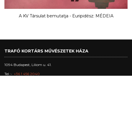
A KV Társulat bemutatja - Euripidész: MÉDEIA
TRAFÓ KORTÁRS MŰVÉSZETEK HÁZA
1094 Budapest, Liliom u. 41.
Tel.:
+36 1 456 2040
Jegypénztár nyitva tartás:
nagytermi előadásnapokon: 17h - előadás vége + 30 perc, max. 22h
stúdió-, kabin- és klubelőadás napokon: 17h-20h30
egyéb napokon: 17h-20h
Trafó Galéria nyitvatartás: