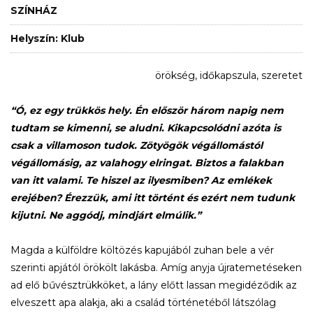
SZÍNHÁZ
Helyszín: Klub
örökség, időkapszula, szeretet
“Ó, ez egy trükkös hely. Én először három napig nem
tudtam se kimenni, se aludni. Kikapcsolódni azóta is
csak a villamoson tudok. Zötyögök végállomástól
végállomásig, az valahogy elringat. Biztos a falakban
van itt valami. Te hiszel az ilyesmiben? Az emlékek
erejében? Érezzük, ami itt történt és ezért nem tudunk
kijutni. Ne aggódj, mindjárt elmúlik.”
Magda a külföldre költözés kapujából zuhan bele a vér
szerinti apjától örökölt lakásba. Amíg anyja újratemetéseken
ad elő bűvésztrükköket, a lány előtt lassan megidéződik az
elveszett apa alakja, aki a család történetéből látszólag