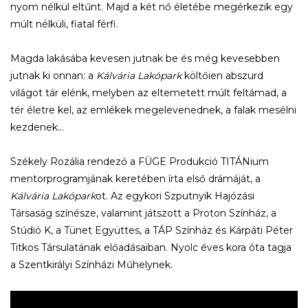
nyom nélkül eltűnt. Majd a két nő életébe megérkezik egy
múlt nélküli, fiatal férfi.
Magda lakásába kevesen jutnak be és még kevesebben
jutnak ki onnan: a
Kálvária Lakópark
költőien abszurd
világot tár elénk, melyben az eltemetett múlt feltámad, a
tér életre kel, az emlékek megelevenednek, a falak mesélni
kezdenek...
Székely Rozália rendező a FÜGE Produkció TITÁNium
mentorprogramjának keretében írta első drámáját, a
Kálvária Lakópark
ot. Az egykori Szputnyik Hajózási
Társaság színésze, valamint játszott a Proton Színház, a
Stúdió K, a Tünet Együttes, a TÁP Színház és Kárpáti Péter
Titkos Társulatának előadásaiban. Nyolc éves kora óta tagja
a Szentkirályi Színházi Műhelynek.