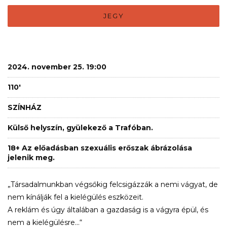
JEGY
2024. november 25. 19:00
110'
SZÍNHÁZ
Külső helyszín, gyülekező a Trafóban.
18+ Az előadásban szexuális erőszak ábrázolása
jelenik meg.
„Társadalmunkban végsőkig felcsigázzák a nemi vágyat, de
nem kínálják fel a kielégülés eszközeit.
A reklám és úgy általában a gazdaság is a vágyra épül, és
nem a kielégülésre…“