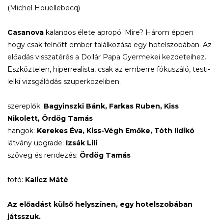
(Michel Houellebecq)
Casanova
kalandos élete apropó. Mire? Három éppen
hogy csak felnőtt ember találkozása egy hotelszobában. Az
előadás visszatérés a Dollár Papa Gyermekei kezdeteihez.
Eszköztelen, hiperrealista, csak az emberre fókuszáló, testi-
lelki vizsgálódás szuperközeliben.
szereplők:
Bagyinszki Bánk, Farkas Ruben, Kiss
Nikolett, Ördög Tamás
hangok:
Kerekes Éva, Kiss-Végh Emőke, Tóth Ildikó
látvány upgrade:
Izsák Lili
szöveg és rendezés:
Ördög Tamás
fotó:
Kalicz Máté
Az előadást külső helyszínen, egy hotelszobában
játsszuk.