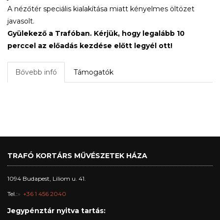
A nézőtér speciális kialakítása miatt kényelmes öltözet
javasolt.
Gyülekező a Trafóban. Kérjük, hogy legalább 10
perccel az előadás kezdése előtt legyél ott!
Bővebb infó
Támogatók
TRAFÓ KORTÁRS MŰVÉSZETEK HÁZA
1094 Budapest, Liliom u. 41.
Tel.:
+36 1 456 2040
Jegypénztár nyitva tartás: