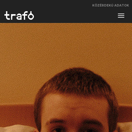
KÖZÉRDEKŰ ADATOK
Navi
váltá