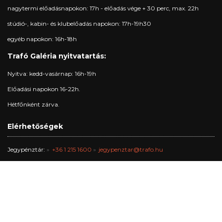
nagytermi előadásnapokon: 17h - előadás vége + 30 perc, max. 22h
stúdió-, kabin- és klubelőadás napokon: 17h-19h30
egyéb napokon: 16h-18h
Trafó Galéria nyitvatartás:
Nyitva: kedd-vasárnap: 16h-19h
Előadási napokon 16-22h.
Hétfőnként zárva.
Elérhetőségek
Jegypénztár:
+36 1 215 1600
jegypenztar@trafo.hu
Galéria:
+36 1 456 2044
gallery@trafo.hu
Stúdió:
+36 70 427 3473
workshop@wsf.hu
Trafik Kávézó:
+36 70 576 8055
Iroda:
-
info@trafo.hu