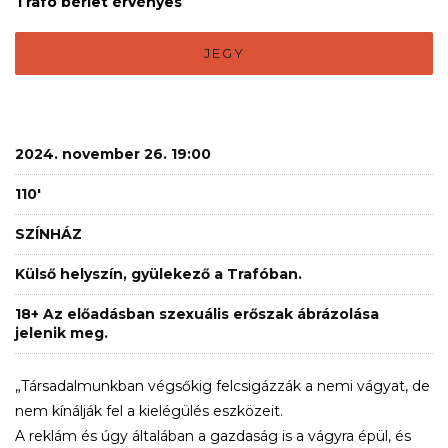
Trafó bérlet érvényes
JEGY
2024. november 26. 19:00
110'
SZÍNHÁZ
Külső helyszín, gyülekező a Trafóban.
18+ Az előadásban szexuális erőszak ábrázolása
jelenik meg.
„Társadalmunkban végsőkig felcsigázzák a nemi vágyat, de
nem kínálják fel a kielégülés eszközeit.
A reklám és úgy általában a gazdaság is a vágyra épül, és