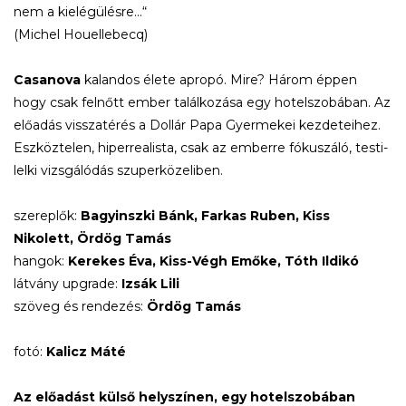
nem a kielégülésre…“
(Michel Houellebecq)
Casanova
kalandos élete apropó. Mire? Három éppen
hogy csak felnőtt ember találkozása egy hotelszobában. Az
előadás visszatérés a Dollár Papa Gyermekei kezdeteihez.
Eszköztelen, hiperrealista, csak az emberre fókuszáló, testi-
lelki vizsgálódás szuperközeliben.
szereplők:
Bagyinszki Bánk, Farkas Ruben, Kiss
Nikolett, Ördög Tamás
hangok:
Kerekes Éva, Kiss-Végh Emőke, Tóth Ildikó
látvány upgrade:
Izsák Lili
szöveg és rendezés:
Ördög Tamás
fotó:
Kalicz Máté
Az előadást külső helyszínen, egy hotelszobában