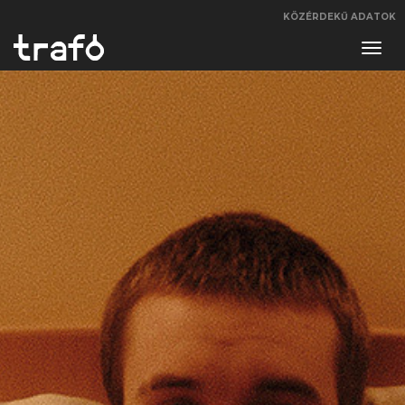
KÖZÉRDEKŰ ADATOK
Navi
váltá