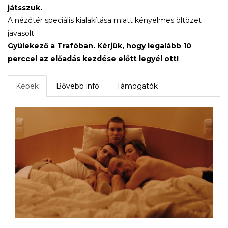
játsszuk.
A nézőtér speciális kialakítása miatt kényelmes öltözet
javasolt.
Gyülekező a Trafóban. Kérjük, hogy legalább 10
perccel az előadás kezdése előtt legyél ott!
Képek
Bővebb infó
Támogatók