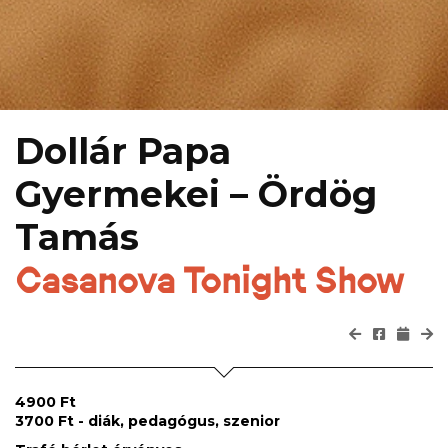
Dollár Papa
Gyermekei – Ördög
Tamás
Casanova Tonight Show
4900 Ft
3700 Ft - diák, pedagógus, szenior