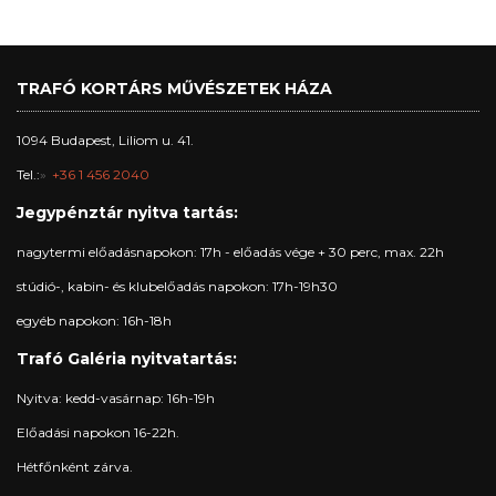
TRAFÓ KORTÁRS MŰVÉSZETEK HÁZA
1094 Budapest, Liliom u. 41.
Tel.:
+36 1 456 2040
Jegypénztár nyitva tartás:
nagytermi előadásnapokon: 17h - előadás vége + 30 perc, max. 22h
stúdió-, kabin- és klubelőadás napokon: 17h-19h30
egyéb napokon: 16h-18h
Trafó Galéria nyitvatartás:
Nyitva: kedd-vasárnap: 16h-19h
Előadási napokon 16-22h.
Hétfőnként zárva.