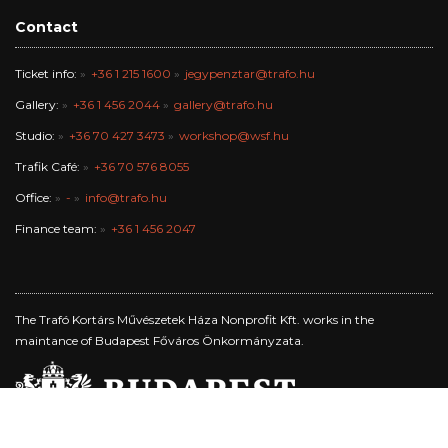
Contact
Ticket info:
+36 1 215 1600
jegypenztar@trafo.hu
Gallery:
+36 1 456 2044
gallery@trafo.hu
Studio:
+36 70 427 3473
workshop@wsf.hu
Trafik Café:
+36 70 576 8055
Office:
-
info@trafo.hu
Finance team:
+36 1 456 2047
The Trafó Kortárs Művészetek Háza Nonprofit Kft. works in the
maintance of Budapest Főváros Önkormányzata.