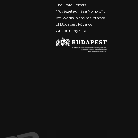
The Trafó Kortárs
Művészetek Háza Nonprofit
Kft. works in the maintance
of Budapest Főváros
Önkormányzata.