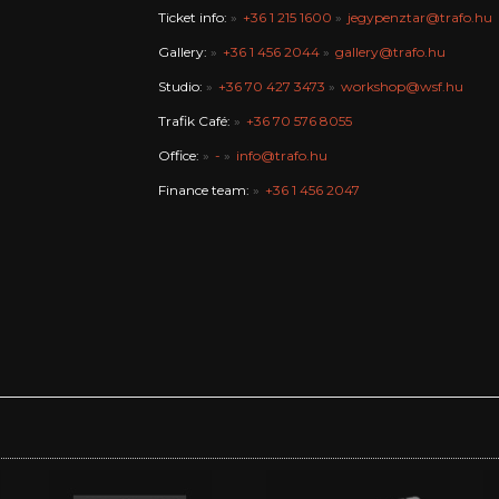
Ticket info:
+36 1 215 1600
jegypenztar@trafo.hu
Gallery:
+36 1 456 2044
gallery@trafo.hu
Studio:
+36 70 427 3473
workshop@wsf.hu
Trafik Café:
+36 70 576 8055
Office:
-
info@trafo.hu
Finance team:
+36 1 456 2047