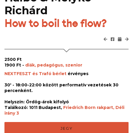
Richárd
How to boil the flow?
2500 Ft
1900 Ft -
diák, pedagógus, szenior
NEXTFESZT és Trafó bérlet
érvényes
30' - 18:00-22:00 között performatív vezetések 30
percenként.
Helyszín: Ördög-árok kifolyó
Találkozó: 1011 Budapest,
Friedrich Born rakpart, Déli
irány 3
JEGY