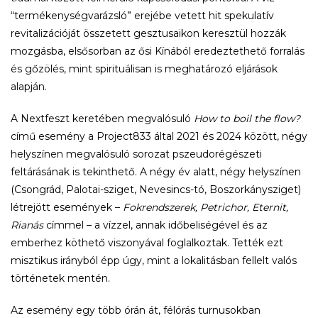
“termékenységvarázsló” erejébe vetett hit spekulatív
revitalizációját összetett gesztusaikon keresztül hozzák
mozgásba, elsősorban az ősi Kínából eredeztethető forralás
és gőzölés, mint spirituálisan is meghatározó eljárások
alapján.
A Nextfeszt keretében megvalósuló
How to boil the flow?
című esemény a Project833 által 2021 és 2024 között, négy
helyszínen megvalósuló sorozat pszeudorégészeti
feltárásának is tekinthető. A négy év alatt, négy helyszínen
(Csongrád, Palotai-sziget, Nevesincs-tó, Boszorkánysziget)
létrejött események –
Fokrendszerek, Petrichor, Eternit,
Rianás
címmel – a vízzel, annak időbeliségével és az
emberhez köthető viszonyával foglalkoztak. Tették ezt
misztikus irányból épp úgy, mint a lokalitásban fellelt valós
történetek mentén.
Az esemény egy több órán át, félórás turnusokban