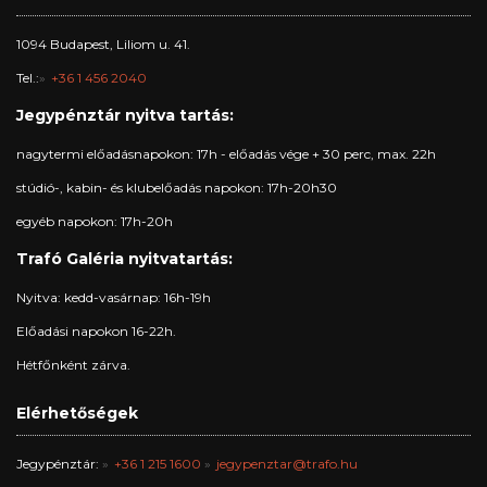
1094 Budapest, Liliom u. 41.
Tel.:
+36 1 456 2040
Jegypénztár nyitva tartás:
nagytermi előadásnapokon: 17h - előadás vége + 30 perc, max. 22h
stúdió-, kabin- és klubelőadás napokon: 17h-20h30
egyéb napokon: 17h-20h
Trafó Galéria nyitvatartás:
Nyitva: kedd-vasárnap: 16h-19h
Előadási napokon 16-22h.
Hétfőnként zárva.
Elérhetőségek
Jegypénztár:
+36 1 215 1600
jegypenztar@trafo.hu