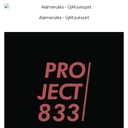
Alámerülés - ÚjMűvészet