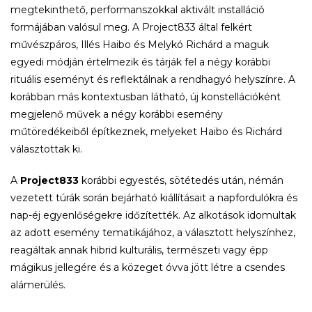
megtekinthető, performanszokkal aktivált installáció
formájában valósul meg. A Project833 által felkért
művészpáros, Illés Haibo és Melykó Richárd a maguk
egyedi módján értelmezik és tárják fel a négy korábbi
rituális eseményt és reflektálnak a rendhagyó helyszínre. A
korábban más kontextusban látható, új konstellációként
megjelenő művek a négy korábbi esemény
műtöredékeiből építkeznek, melyeket Haibo és Richárd
választottak ki.
A
Project833
korábbi egyestés, sötétedés után, némán
vezetett túrák során bejárható kiállításait a napfordulókra és
nap-éj egyenlőségekre időzítették. Az alkotások idomultak
az adott esemény tematikájához, a választott helyszínhez,
reagáltak annak hibrid kulturális, természeti vagy épp
mágikus jellegére és a közeget óvva jött létre a csendes
alámerülés.