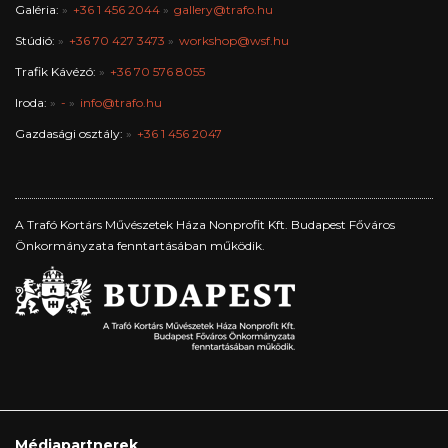
Galéria:
+36 1 456 2044
gallery@trafo.hu
Stúdió:
+36 70 427 3473
workshop@wsf.hu
Trafik Kávézó:
+36 70 576 8055
Iroda:
-
info@trafo.hu
Gazdasági osztály:
+36 1 456 2047
A Trafó Kortárs Művészetek Háza Nonprofit Kft. Budapest Főváros
Önkormányzata fenntartásában működik.
Médiapartnerek