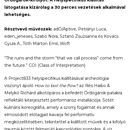
látogatása kizárólag a 30 perces vezetések alkalmával
lehetséges.
Résztvevő művészek:
adO/Aptive, Petrányi Luca,
eden_jeneses, Szabó Nóra, Sztanó Zsuzsanna és Kovács
Gyula A., Tóth Márton Emil, Woft
“The ruins and the storm “that we call process” come from
the future.” COI (Class of Interpretation)
A Project833 helyspecifikus kiállításával archeológiai
viszonyt ápoló
How to boil the flow?
az Illés Haibo &
Melykó Richárd alkotópáros a befedett Ördögárok-patakra
reflektáló kiterjesztett performansz-installációja. Sötét
kulináris koreográfia, amely a szomj fogalmát és annak
elmosódott előtagjait kavarja fel performatív
megközelítésében, tekintettel a kiállított művek és a kifolyó
traumái között felmerülő kapcsolódási pontokra. A víz