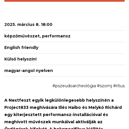
2025. március 8. 18:00
képzőművészet, performansz
English friendly
Külső helyszín!
magyar-angol nyelven
#pszeudoarcheológia #szomj #rítus
A Nextfeszt egyik legkülönlegesebb helyszínén a
Project833 meghívására Illés Haibo és Melykó Richárd
egy kiterjesztett performansz-installációval és
meghívott művészek munkáival aktiválják az
Ördögárok-kifolyót. A helyspecifikus kiállítás