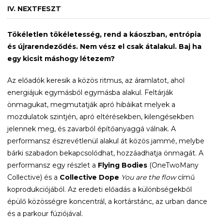
IV. NEXTFESZT
Tökéletlen tökéletesség, rend a káoszban, entrópia
és újrarendeződés. Nem vész el csak átalakul. Baj ha
egy kicsit máshogy létezem?
Az előadók keresik a közös ritmus, az áramlatot, ahol
energiájuk egymásból egymásba alakul. Feltárják
önmagukat, megmutatják apró hibáikat melyek a
mozdulatok szintjén, apró eltérésekben, kilengésekben
jelennek meg, és zavarból építőanyaggá válnak. A
performansz észrevétlenül alakul át közös jammé, melybe
bárki szabadon bekapcsolódhat, hozzáadhatja önmagát. A
performansz egy részlet a
Flying Bodies
(OneTwoMany
Collective) és a
Collective Dope
You are the flow
című
koprodukciójából. Az eredeti előadás a különbségekből
épülő közösségre koncentrál, a kortárstánc, az urban dance
és a parkour fúziójával.