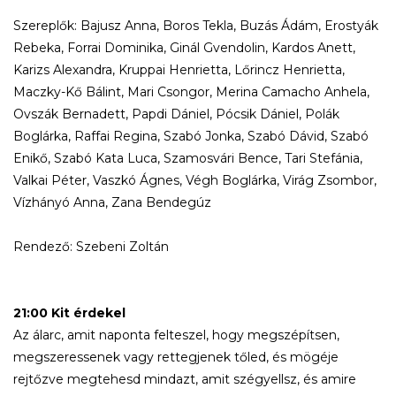
Szereplők: Bajusz Anna, Boros Tekla, Buzás Ádám, Erostyák
Rebeka, Forrai Dominika, Ginál Gvendolin, Kardos Anett,
Karizs Alexandra, Kruppai Henrietta, Lőrincz Henrietta,
Maczky-Kő Bálint, Mari Csongor, Merina Camacho Anhela,
Ovszák Bernadett, Papdi Dániel, Pócsik Dániel, Polák
Boglárka, Raffai Regina, Szabó Jonka, Szabó Dávid, Szabó
Enikő, Szabó Kata Luca, Szamosvári Bence, Tari Stefánia,
Valkai Péter, Vaszkó Ágnes, Végh Boglárka, Virág Zsombor,
Vízhányó Anna, Zana Bendegúz
Rendező: Szebeni Zoltán
21:00 Kit érdekel
Az álarc, amit naponta felteszel, hogy megszépítsen,
megszeressenek vagy rettegjenek tőled, és mögéje
rejtőzve megtehesd mindazt, amit szégyellsz, és amire