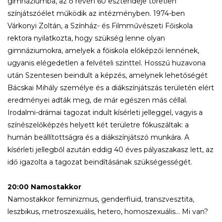
gimnáziumba, az ő révén 60 esztendeje töretlen
színjátszóélet működik az intézményben. 1974-ben
Várkonyi Zoltán, a Színház- és Filmművészeti Főiskola
rektora nyilatkozta, hogy szükség lenne olyan
gimnáziumokra, amelyek a főiskola előképzői lennének,
ugyanis elégedetlen a felvételi szinttel. Hosszú huzavona
után Szentesen beindult a képzés, amelynek lehetőségét
Bácskai Mihály személye és a diákszínjátszás területén elért
eredményei adták meg, de már egészen más céllal.
Irodalmi-drámai tagozat indult kísérleti jelleggel, vagyis a
színészelőképzés helyett két területre fókuszáltak: a
humán beállítottságra és a diákszínjátszó munkára. A
kísérleti jellegből azután eddig 40 éves pályaszakasz lett, az
idő igazolta a tagozat beindításának szükségességét.
20:00 Namostakkor
Namostakkor feminizmus, genderfluid, transzvesztita,
leszbikus, metroszexuális, hetero, homoszexuális... Mi van?