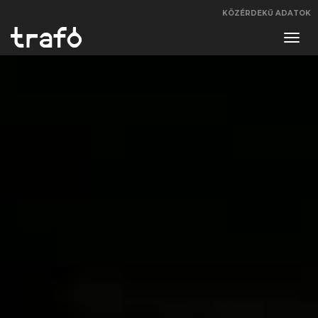
KÖZÉRDEKŰ ADATOK
Navi
váltá