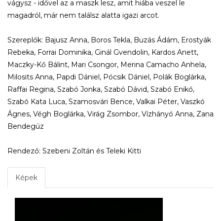
vágysz - idővel az a maszk lesz, amit hiába veszel le
magadról, már nem találsz alatta igazi arcot.
Szereplők: Bajusz Anna, Boros Tekla, Buzás Ádám, Erostyák
Rebeka, Forrai Dominika, Ginál Gvendolin, Kardos Anett,
Maczky-Kő Bálint, Mari Csongor, Merina Camacho Anhela,
Milosits Anna, Papdi Dániel, Pócsik Dániel, Polák Boglárka,
Raffai Regina, Szabó Jonka, Szabó Dávid, Szabó Enikő,
Szabó Kata Luca, Szamosvári Bence, Valkai Péter, Vaszkó
Ágnes, Végh Boglárka, Virág Zsombor, Vízhányó Anna, Zana
Bendegúz
Rendező: Szebeni Zoltán és Teleki Kitti
Képek