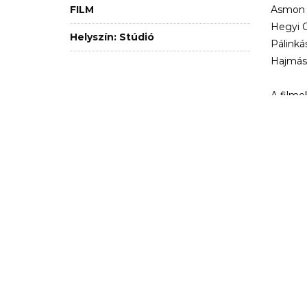
FILM
Asmon S
Hegyi O
Helyszín: Stúdió
Pálinká
Hajmási
A filme
Szerkes
TRAFÓ KORTÁRS MŰVÉSZETEK HÁZA
1094 Budapest, Liliom u. 41.
Tel.:
+36 1 456 2040
Jegypénztár nyitva tartás: