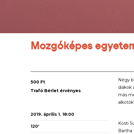
Mozgóképes egyetemi 
Négy bu
500 Ft
diákok 
Trafó Bérlet érvényes
más me
alkotók
2019. április 1. 18:00
Kosti S
120'
Bartha