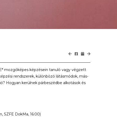
FE* mozgóképes képzésein tanuló vagy végzett
 képzési rendszerek, különböző látásmódok, más-
ó? Hogyan kerülnek párbeszédbe alkotások és
, SZFE DokMa, 16:00)