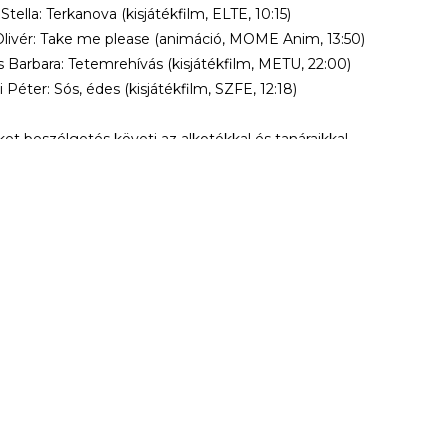
tella: Terkanova (kisjátékfilm, ELTE, 10:15)
livér: Take me please (animáció, MOME Anim, 13:50)
s Barbara: Tetemrehívás (kisjátékfilm, METU, 22:00)
 Péter: Sós, édes (kisjátékfilm, SZFE, 12:18)
ket beszélgetés követi az alkotókkal és tanáraikkal.
ztő, moderátor: Böjte Ágnes
Elérhetőségek
Jegypénztár:
+36 1 215 1600
jegypenztar@trafo.
Galéria:
+36 1 456 2044
gallery@trafo.hu
Stúdió:
+36 70 427 3473
workshop@wsf.hu
Trafik Kávézó:
+36 70 576 8055