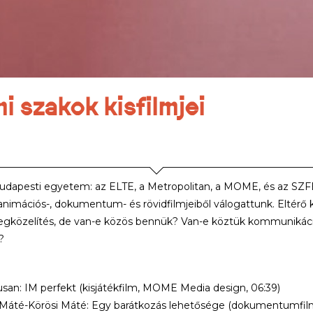
szakok kisfilmjei
dapesti egyetem: az ELTE, a Metropolitan, a MOME, és az SZ
animációs-, dokumentum- és rövidfilmjeiből válogattunk. Eltérő
gközelítés, de van-e közös bennük? Van-e köztük kommunikáci
?
usan: IM perfekt (kisjátékfilm, MOME Media design, 06:39)
 Máté-Körösi Máté:
Egy barátkozás lehetősége
(dokumentumfilm