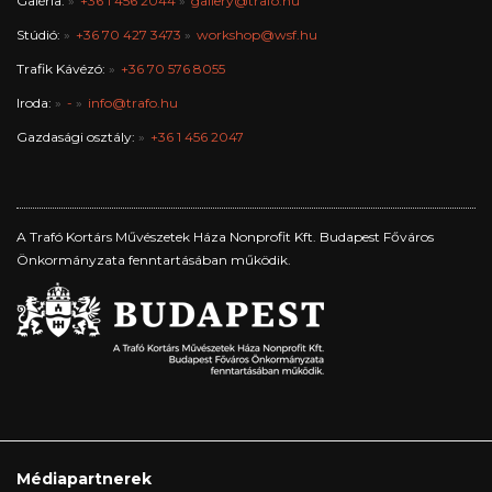
Galéria:
+36 1 456 2044
gallery@trafo.hu
Stúdió:
+36 70 427 3473
workshop@wsf.hu
Trafik Kávézó:
+36 70 576 8055
Iroda:
-
info@trafo.hu
Gazdasági osztály:
+36 1 456 2047
A Trafó Kortárs Művészetek Háza Nonprofit Kft. Budapest Főváros
Önkormányzata fenntartásában működik.
Médiapartnerek