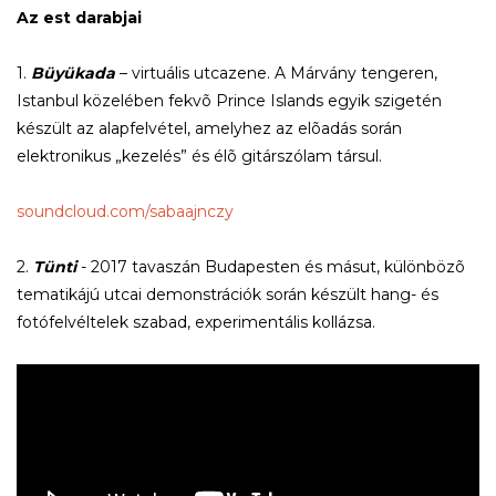
Az est darabjai
1.
Büyükada
– virtuális utcazene. A Márvány tengeren,
Istanbul közelében fekvõ Prince Islands egyik szigetén
készült az alapfelvétel, amelyhez az elõadás során
elektronikus „kezelés” és élõ gitárszólam társul.
soundcloud.com/sabaajnczy
2.
Tünti
- 2017 tavaszán Budapesten és másut, különbözõ
tematikájú utcai demonstrációk során készült hang- és
fotófelvéltelek szabad, experimentális kollázsa.