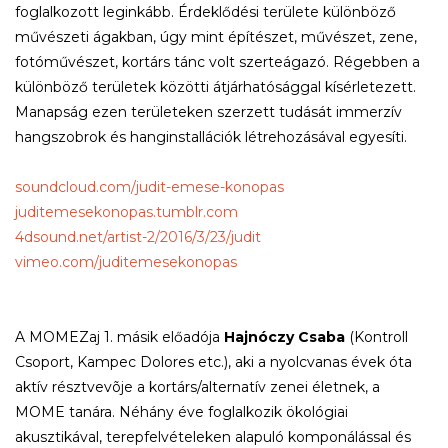
foglalkozott leginkább. Érdeklődési területe különböző
művészeti ágakban, úgy mint építészet, művészet, zene,
fotóművészet, kortárs tánc volt szerteágazó. Régebben a
különböző területek közötti átjárhatósággal kísérletezett.
Manapság ezen területeken szerzett tudását immerzív
hangszobrok és hanginstallációk létrehozásával egyesíti.
soundcloud.com/judit-emese-konopas
juditemesekonopas.tumblr.com
4dsound.net/artist-2/2016/3/23/judit
vimeo.com/juditemesekonopas
A MOMEZaj 1. másik előadója
Hajnóczy Csaba
(Kontroll
Csoport, Kampec Dolores etc.), aki a nyolcvanas évek óta
aktív résztvevõje a kortárs/alternatív zenei életnek, a
MOME tanára. Néhány éve foglalkozik ökológiai
akusztikával, terepfelvételeken alapuló komponálással és