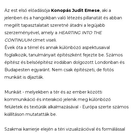
Az est első előadásója
Konopás Judit Emese
, aki a
jelenben és a hangokban való létezés pillanatát és abban
megélt tapasztalatait szeretné átadni a legújabb
szerzeményével, amely a
HEARTING INTO THE
CONTINUUM
címet viseli.
Évek óta a térrel és annak különböző aspektusaival
foglalkozik, tanulmányait építészként fejezte be. Számos
építész és belsőépítész irodában dolgozott Londonban és
Budapesten egyaránt. Nem csak építészeti, de fotós
munkáit is díjazták.
Munkáit - melyekben a tér és az ember közötti
kommunikáció és interakció jelenik meg különböző
felületek és textúrák alkalmazásával - Európa szerte számos
kiállításon mutatatták be.
Szakmai karrierje elején a téri vizualizációval és formálással