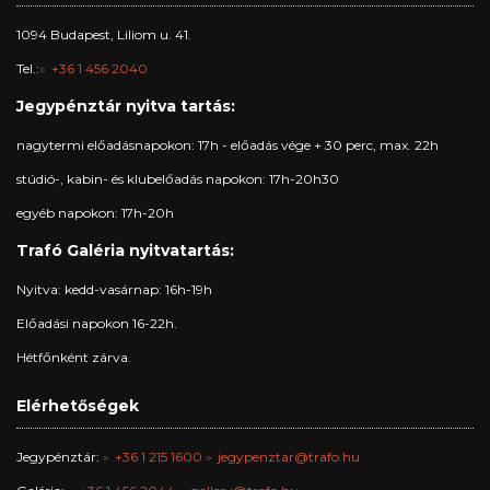
1094 Budapest, Liliom u. 41.
Tel.:
+36 1 456 2040
Jegypénztár nyitva tartás:
nagytermi előadásnapokon: 17h - előadás vége + 30 perc, max. 22h
stúdió-, kabin- és klubelőadás napokon: 17h-20h30
egyéb napokon: 17h-20h
Trafó Galéria nyitvatartás:
Nyitva: kedd-vasárnap: 16h-19h
Előadási napokon 16-22h.
Hétfőnként zárva.
Elérhetőségek
Jegypénztár:
+36 1 215 1600
jegypenztar@trafo.hu