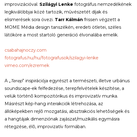
improvizációval.
Szilágyi Lenke
fotográfus nemzedékének
legkiválóbbjai közé tartozik, mûvészetét díjak és
elismerések sora övezi.
Tarr Kálmán
frissen végzett a
MOME Média design tanszékén, eredeti ötletei, széles
látóköre a most startoló generáció élvonalába emelik.
csabahajnoczy.com
fotografus.hu/hu/fotografusok/szilagyi-lenke
vimeo.com/ezremek
A „
Terep
” inspirációja egyrészt a természeti, illetve urbánus
soundscape-ek felfedezése, terepfelvételek készítése, a
velük történõ kompozitórikus és improvizatív munka.
Másrészt kép-hang interakciók létrehozása, az
állóképekben rejlõ mozgatási, absztrakciós lehetõségek és
a hangtájak dimenziónak zajászat/muzikális egymásra
rétegzése, élõ, improvizatív formában.