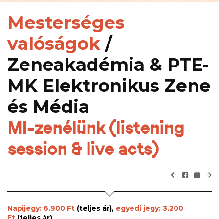
Mesterséges
valóságok
/
Zeneakadémia & PTE-
MK Elektronikus Zene
és Média
MI-zenélünk (listening
session & live acts)
Napijegy: 6.900 Ft
(teljes ár),
egyedi jegy: 3.200
Ft
(teljes ár)