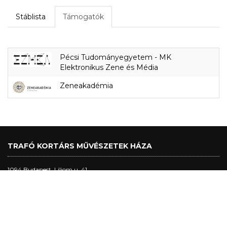
Stáblista
Támogatók
Pécsi Tudományegyetem - MK
Elektronikus Zene és Média
Zeneakadémia
TRAFÓ KORTÁRS MŰVÉSZETEK HÁZA
1094 Budapest, Liliom u. 41.
Tel.:
+36 1 456 2040
Jegypénztár nyitva tartás:
nagytermi előadásnapokon: 17h - előadás vége + 30 perc, max. 22h