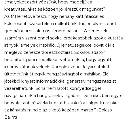
amelyeket azért végzünk, hogy megéljük a
kreativitásunkat és közben jól érezzük magunkat?
Az MI lehetővé teszi, hogy néhány kattintással és
különösebb szakértelem nélkül bárki tudjon olyan zenét
generálni, ami sok más zenére hasonlít. A zenészek
számára viszont ennél sokkal érdekesebbek azok a kutatási
irányok, amelyek inspiráló, új lehetőségekkel bővítik ki a
meglévő zeneszerzői eszköztárat. Sok-sok adaton
betanított gépi modelleket vehetünk rá, hogy együtt
improvizáljanak velünk. Komplex zenei folyamatokat
ültethetünk át egyik hangzásvilágból a másikba. Élő
játékból kinyert információkkal generatív hangszintézist
vezérelhetünk. Soha nem látott könnyedséggel
navigálhatunk a hangszínek világában. De miközben egyre
bonyolultabb részfeladatokat bízunk rá az algoritmusokra,
az irányítás mindig az alkotó kezében marad.” (Bolcsó
Bálint)