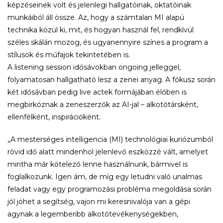
képzéseinek volt és jelenlegi hallgatóinak, oktatóinak
munkáiból áll össze. Az, hogy a számtalan MI alapú
technika közül ki, mit, és hogyan használ fel, rendkívül
széles skálán mozog, és ugyanennyire színes a program a
stílusok és műfajok tekintetében is.
A listening session idősávokban ongoing jelleggel,
folyamatosan hallgatható lesz a zenei anyag. A fókusz során
két idősávban pedig live actek formájában élőben is
megbirkóznak a zeneszerzők az AI-jal – alkotótársként,
ellenfélként, inspirációként.
„A mesterséges intelligencia (MI) technológiai kuriózumból
rövid idő alatt mindenhol jelenlevő eszközzé vált, amelyet
mintha már kötelező lenne használnunk, bármivel is
foglalkozunk. Igen ám, de míg egy letudni való unalmas
feladat vagy egy programozási probléma megoldása során
jól jöhet a segítség, vajon mi keresnivalója van a gépi
agynak a legemberibb alkotótevékenységekben,