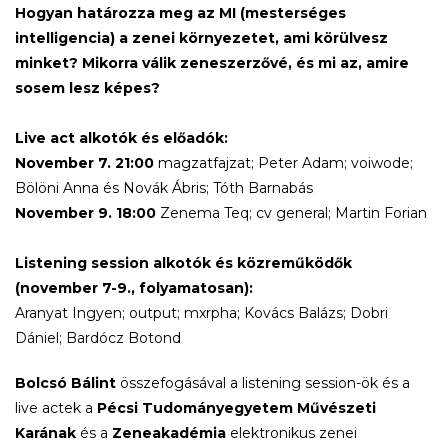
Hogyan határozza meg az MI (mesterséges
intelligencia) a zenei környezetet, ami körülvesz
minket? Mikorra válik zeneszerzővé, és mi az, amire
sosem lesz képes?
Live act alkotók és előadók:
November 7. 21:00
magzatfajzat; Peter Adam; voiwode;
Bölöni Anna és Novák Ábris; Tóth Barnabás
November 9. 18:00
Zenema Teq; cv general; Martin Forian
Listening session alkotók és közreműködők
(november 7-9., folyamatosan):
Aranyat Ingyen; output; mxrpha; Kovács Balázs; Dobri
Dániel; Bardócz Botond
Bolcsó Bálint
összefogásával a listening session-ök és a
live actek a
Pécsi Tudományegyetem Művészeti
Karának
és a
Zeneakadémia
elektronikus zenei