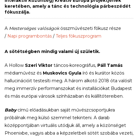
Interaktív Közönség) Kreatív Európa projektjének
keretében, amely a tánc és technológia párbeszédét
fókuszálja.
A
Mesterséges valóságok
összművészeti fókusz része
/
Napi programbontás
/
Teljes fókuszprogram
A sötétségben mindig valami új születik.
A Hollow
Szeri Viktor
táncos-koreográfus,
Páll Tamás
médiaművész és
Muskovics Gyula
író és kurátor közös
hallucinációit testesíti meg. A három alkotó 2018 óta valósít
meg immerzív performanszokat és installációkat Budapest
és más európai városok színházaiban és kiállítótereiben.
Baby
című előadásukban saját művészcsoportjukra
próbálnak meg külső szemmel tekinteni. A darab
középpontjában virtuális utódjuk áll, amely a közönséget
Phoenixbe, vagyis abba a képzeletbeli sötét szobába vezeti,