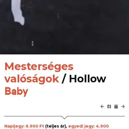
Mesterséges
valóságok
/ Hollow
Baby
Napijegy: 6.900 Ft
(teljes ár),
egyedi jegy: 4.900