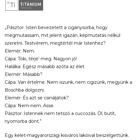
„Pásztor: Isten bevezetett a cigánysorba, hogy
megmutassam, mit jelent igazán, képmutatás nélkül
szeretni. Testvérem, megtértél már Istenhez?
Elemér: Nem.
Cápa: Töki, térjé’ meg. Nagyon jó!
Halálka: Egész másabb azóta az élet
Elemér: Másabb?
Cápa: Van értelme. Nem iszunk, nem cigizünk, megyünk a
Boschba dolgozni.
Elemér: És azt se csináljátok?
Cápa: Nem-nem. Asse.
Pásztor: Istennek nem tetsző a cuccozás. Öl, butít,
nyomorba dönt.”
Egy kelet-magyarországi kisváros lakóival beszélgettünk.