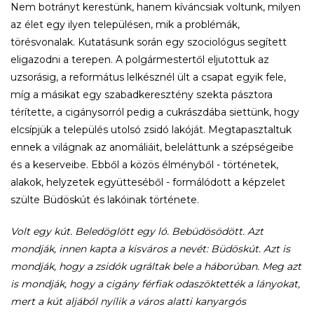
Nem botrányt kerestünk, hanem kíváncsiak voltunk, milyen
az élet egy ilyen településen, mik a problémák,
törésvonalak. Kutatásunk során egy szociológus segített
eligazodni a terepen. A polgármestertől eljutottuk az
uzsorásig, a református lelkésznél ült a csapat egyik fele,
míg a másikat egy szabadkeresztény szekta pásztora
térítette, a cigánysorról pedig a cukrászdába siettünk, hogy
elcsípjük a település utolsó zsidó lakóját. Megtapasztaltuk
ennek a világnak az anomáliáit, beleláttunk a szépségeibe
és a keserveibe. Ebből a közös élményből - történetek,
alakok, helyzetek együtteséből - formálódott a képzelet
szülte Büdöskút és lakóinak története.
Volt egy kút. Beledöglött egy ló. Bebüdösödött. Azt
mondják, innen kapta a kisváros a nevét: Büdöskút. Azt is
mondják, hogy a zsidók ugráltak bele a háborúban. Meg azt
is mondják, hogy a cigány férfiak odaszöktették a lányokat,
mert a kút aljából nyílik a város alatti kanyargós