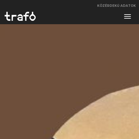
KÖZÉRDEKŰ ADATOK
Navi
váltá