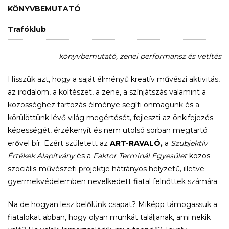
KÖNYVBEMUTATÓ
Trafóklub
könyvbemutató, zenei performansz és vetítés
Hisszük azt, hogy a saját élményű kreatív művészi aktivitás,
az irodalom, a költészet, a zene, a színjátszás valamint a
közösséghez tartozás élménye segíti önmagunk és a
körülöttünk lévő világ megértését, fejleszti az önkifejezés
képességét, érzékenyít és nem utolsó sorban megtartó
erővel bír. Ezért született az
ART-RAVALÓ,
a
Szubjektív
Értékek Alapítvány
és a
Faktor Terminál Egyesület
közös
szociális-művészeti projektje hátrányos helyzetű, illetve
gyermekvédelemben nevelkedett fiatal felnőttek számára.
Na de hogyan lesz belőlünk csapat? Miképp támogassuk a
fiatalokat abban, hogy olyan munkát találjanak, ami nekik