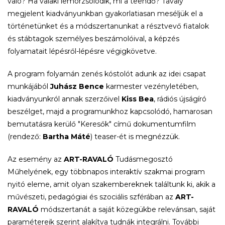
való? Ha valaki lemorzsolódik, mi a teendő? Tavaly
megjelent kiadványunkban gyakorlatiasan meséljük el a
történetünket és a módszertanunkat a résztvevő fiatalok
és stábtagok személyes beszámolóival, a képzés
folyamatait lépésről-lépésre végigkövetve.
A program folyamán zenés kóstolót adunk az idei csapat
munkájából
Juhász Bence
karmester vezényletében,
kiadványunkról annak szerzőivel
Kiss Bea
, rádiós újságíró
beszélget, majd a programunkhoz kapcsolódó, hamarosan
bemutatásra kerülő "Keresők" című dokumentumfilm
(rendező:
Bartha Máté
) teaser-ét is megnézzük.
Az esemény az
ART-RAVALÓ
Tudásmegosztó
Műhelyének, egy többnapos interaktív szakmai program
nyitó eleme, amit olyan szakembereknek találtunk ki, akik a
művészeti, pedagógiai és szociális szférában az
ART-
RAVALÓ
módszertanát a saját közegükbe relevánsan, saját
paramétereik szerint alakítva tudnák integrálni. További