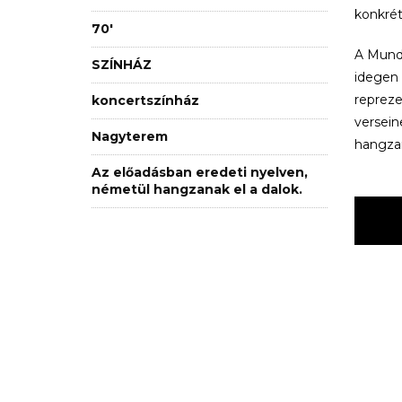
konkrét
70'
A Mundr
SZÍNHÁZ
idegen 
repreze
koncertszínház
versein
Nagyterem
hangzan
Az előadásban eredeti nyelven,
németül hangzanak el a dalok.