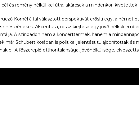
 cél és remény nélkül kel útra, akárcsak a mindenkori kivetettek
uczó Kornél által választott perspektivát erősíti egy, a német
színész/énekes. Akcentusa, rossz kiejtése egy jövő nélküli embe
ntálja. A színpadon nem a koncerttermek, hanem a mindennapok 
ek már Schubert korában is politikai jelentést tulajdonítottak é
ak el. A főszereplő otthontalansága, jövőnélkülisége, elveszett