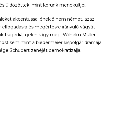
 és üldözöttek, mint korunk menekültjei.
 dalokat akcentussal éneklő nem német, azaz
r elfogadásra és megértésre irányuló vágyát
tragédiája jelenik így meg. Wilhelm Müller
s most sem mint a biedermeier kispolgár drámája
sége Schubert zenéjét demokratizálja.