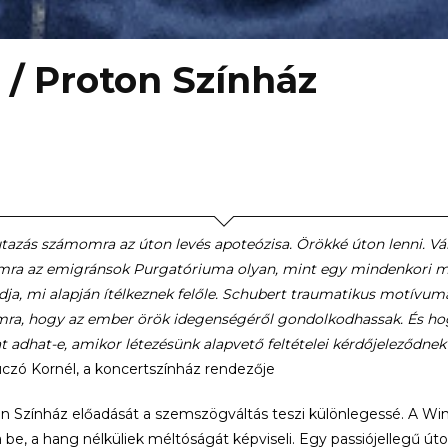
 / Proton Színház
 utazás számomra az úton levés apoteózisa. Örökké úton lenni. V
a az emigránsok Purgatóriuma olyan, mint egy mindenkori men
ja, mi alapján ítélkeznek felőle. Schubert traumatikus motívuma
a, hogy az ember örök idegenségéről gondolkodhassak. És hog
t adhat-e, amikor létezésünk alapvető feltételei kérdőjeleződne
zó Kornél, a koncertszínház rendezője
n Színház előadását a szemszögváltás teszi különlegessé. A Wint
 be, a hang nélküliek méltóságát képviseli. Egy passiójellegű út