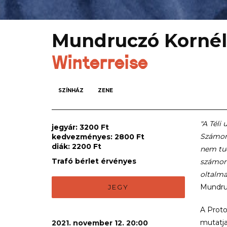
Mundruczó Kornél
Winterreise
SZÍNHÁZ
ZENE
"A Téli
jegyár: 3200 Ft
Számomr
kedvezményes: 2800 Ft
diák: 2200 Ft
nem tud
Trafó bérlet érvényes
számomr
oltalma
Mundruc
JEGY
A Proto
mutatja
2021. november 12. 20:00