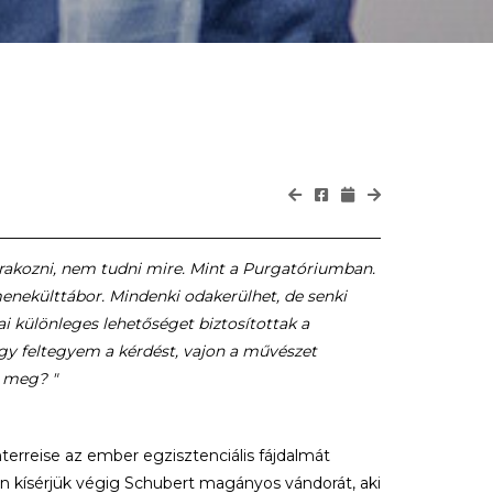
árakozni, nem tudni mire. Mint a Purgatóriumban.
ekülttábor. Mindenki odakerülhet, de senki
i különleges lehetőséget biztosítottak a
y feltegyem a kérdést, vajon a művészet
k meg? "
erreise az ember egzisztenciális fájdalmát
on kísérjük végig Schubert magányos vándorát, aki