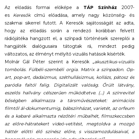
Az előadás formai előképe a
TÁP Színház
2007-
es
Keresők
című előadása, amely nagy közönség- és
szakmai sikerrel futott. A Keresők sajátosságát az adta,
hogy az előadás során a rendező korábban felvett
rádiójátéka hangzott el, a színpadi történések szereplői a
hangjáték dialógusaira tátogtak rá, mindezt pedig
változatos, az élményt mélyítő vizuális hatások kísérték.
Molnár Gál Péter szerint a Keresők „
akusztikus-vizuális
tombolás. Fülbéli-szembéli orgia. Matrix a színpadon. Op-
art, pop-art, dadaizmus, széthullásizmus, kollázs, pátosz és
paródia faltól falig. Digitalizált valóság. Őrült látvány,
eszelős hallvány célszerűen működtetve. (…) A színrevitel
bőségben alkalmazza a társművészeteket: animációs
filmtől ál-dokumentumig, bábszínházat, varietét, az orfeum
és a kabaré alkalmazta nézőtéri műbalhét, filmszkeccsben
az előre-hátratekert videó-vetítést, megtoldva a mozgó
háttér előtti élő színész előre, s visszamozdulásaival, a