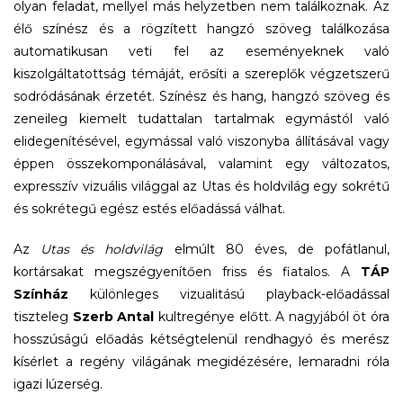
olyan feladat, mellyel más helyzetben nem találkoznak. Az
élő színész és a rögzített hangzó szöveg találkozása
automatikusan veti fel az eseményeknek való
kiszolgáltatottság témáját, erősíti a szereplők végzetszerű
sodródásának érzetét. Színész és hang, hangzó szöveg és
zeneileg kiemelt tudattalan tartalmak egymástól való
elidegenítésével, egymással való viszonyba állításával vagy
éppen összekomponálásával, valamint egy változatos,
expresszív vizuális világgal az Utas és holdvilág egy sokrétű
és sokrétegű egész estés előadássá válhat.
Az
Utas és holdvilág
elmúlt 80 éves, de pofátlanul,
kortársakat megszégyenítően friss és fiatalos. A
TÁP
Színház
különleges vizualitású playback-előadással
tiszteleg
Szerb Antal
kultregénye előtt. A nagyjából öt óra
hosszúságú előadás kétségtelenül rendhagyó és merész
kísérlet a regény világának megidézésére, lemaradni róla
igazi lúzerség.