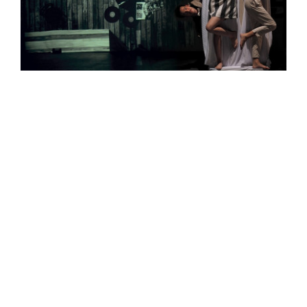
TRAFÓ KORTÁRS MŰVÉSZETEK HÁZA
1094 Budapest, Liliom u. 41.
Tel.:
+36 1 456 2040
Jegypénztár nyitva tartás:
nagytermi előadásnapokon: 17h - előadás vége + 30 perc, max. 22h
stúdió-, kabin- és klubelőadás napokon: 17h-20h30
egyéb napokon: 17h-20h
Trafó Galéria nyitvatartás: