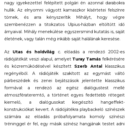
nagy igyekezettel felépített polgári én azonnal darabokra
hullik. Az elnyomni vágyott kamaszkor kísértetei felszínre
törnek, és arra kényszerítik Mihályt, hogy végre
szembenézzen a titokzatos Ulpius-házban eltöltött idő
árnyaival. Mihály menekülése egyszersmind kutatás is, saját
életének, vagy talán még inkább saját halálának keresése.
Az
Utas és holdvilág
c. előadás a rendező 2002-es
rádiójátékát veszi alapul, amelyet
Turay Tamás
felkérésére
és közreműködésével készített
Szerb Antal
klasszikus
regényéből. A rádiójáték szakított az egymást váltó
párbeszédek és zenei bejátszások jelentette klasszikus
formával: a rendező az egész dialógustest mellé
atmoszférateremtő, a történet egyes fedettebb rétegeit
kiemelő, a dialógusokat kiegészítő hangeffekt-
konstrukciókat kevert. A rádiójátékra playbackelő színészek
számára az előadás próbafolyamata komoly színészi
tréninggel ér fel, egy másik színész hangjának testet adni