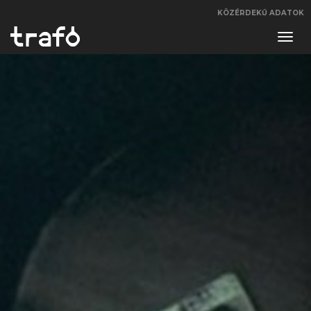
KÖZÉRDEKŰ ADATOK
Navi
váltá