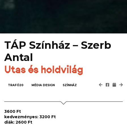
TÁP Színház – Szerb
Antal
Utas és holdvilág
TRAFÓ20
MÉDIA DESIGN
SZÍNHÁZ
3600 Ft
kedvezményes: 3200 Ft
diák: 2600 Ft