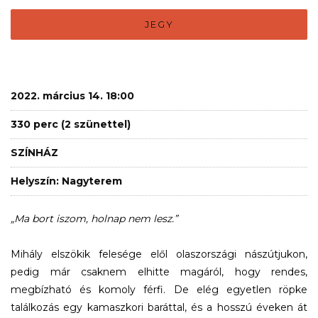
JEGY
2022. március 14. 18:00
330 perc (2 szünettel)
SZÍNHÁZ
Helyszín: Nagyterem
„Ma bort iszom, holnap nem lesz.”
Mihály elszökik felesége elől olaszországi nászútjukon,
pedig már csaknem elhitte magáról, hogy rendes,
megbízható és komoly férfi. De elég egyetlen röpke
találkozás egy kamaszkori baráttal, és a hosszú éveken át