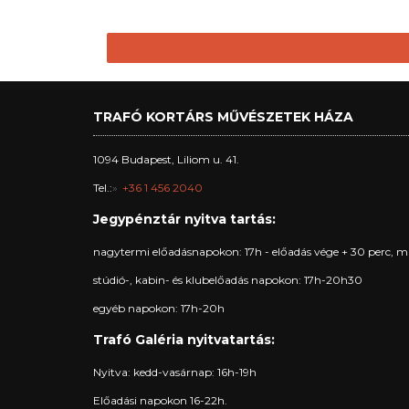
TRAFÓ KORTÁRS MŰVÉSZETEK HÁZA
1094 Budapest, Liliom u. 41.
Tel.:
+36 1 456 2040
Jegypénztár nyitva tartás:
nagytermi előadásnapokon: 17h - előadás vége + 30 perc, m
stúdió-, kabin- és klubelőadás napokon: 17h-20h30
egyéb napokon: 17h-20h
Trafó Galéria nyitvatartás:
Nyitva: kedd-vasárnap: 16h-19h
Előadási napokon 16-22h.