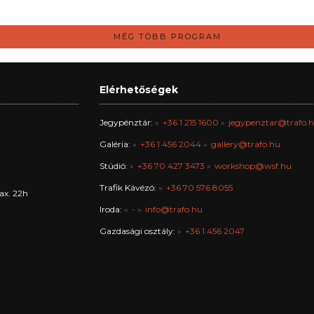
MÉG TÖBB PROGRAM
Elérhetőségek
Jegypénztár:
+36 1 215 1600
jegypenztar@trafo.
Galéria:
+36 1 456 2044
gallery@trafo.hu
Stúdió:
+36 70 427 3473
workshop@wsf.hu
Trafik Kávézó:
+36 70 576 8055
ax. 22h
Iroda:
-
info@trafo.hu
Gazdasági osztály:
+36 1 456 2047