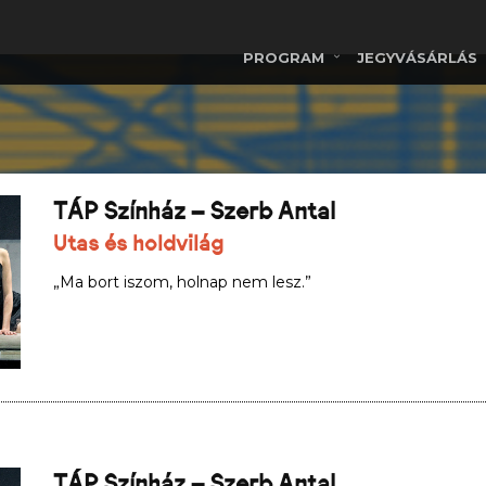
PROGRAM
JEGYVÁSÁRLÁS
TÁP Színház – Szerb Antal
Utas és holdvilág
„Ma bort iszom, holnap nem lesz.”
TÁP Színház – Szerb Antal