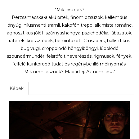
"Mik lesznek?
Perzsamacska-alakú bítek, finom dzsúzok, kellemdús
lónyűg, nílusmenti sramli, kakofón trepp, alkimista románc,
agnosztikus jólét, szárnyashangya-pszichedélia, lábazatok,
rátétek, krosszfédek, bemintázott Crusaders, ballisztikus
bugivugi, droppolódó höngyiböngyi, lúpolódó
szpundérmundér, felsrófolt heverészés, rigmusok, fények,
felfelé kunkorodó tudat és regénybe illő mélnyomás.
Mik nem lesznek? Madártej. Az nem lesz."
Képek