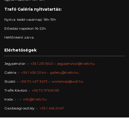
Trafó Galéria nyitvatartás:
Nyitva: kedd-vasárnap: 16h-19h
Előadási napokon 16-22h.
Hétfőnként zárva.
Elérhetőségek
Jegypénztár:
+36 1 215 1600
jegypenztar@trafo.hu
Galéria:
+36 1 456 2044
gallery@trafo.hu
Stúdió:
+36 70 427 3473
workshop@wsf.hu
Trafik Kávézó:
+36 70 576 8055
Iroda:
-
info@trafo.hu
Gazdasági osztály:
+36 1 456 2047