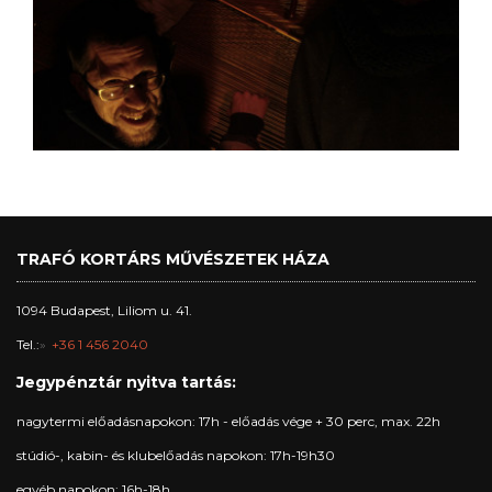
TRAFÓ KORTÁRS MŰVÉSZETEK HÁZA
1094 Budapest, Liliom u. 41.
Tel.:
+36 1 456 2040
Jegypénztár nyitva tartás:
nagytermi előadásnapokon: 17h - előadás vége + 30 perc, max. 22h
stúdió-, kabin- és klubelőadás napokon: 17h-19h30
egyéb napokon: 16h-18h