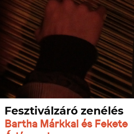
Fesztiválzáró zenélés
Bartha Márkkal és Fekete