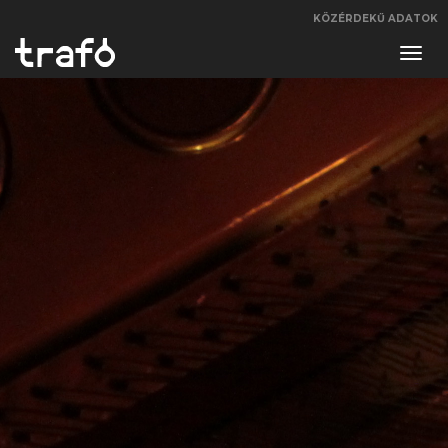
KÖZÉRDEKŰ ADATOK
Navi
váltá